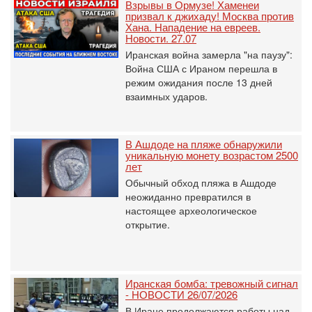
Взрывы в Ормузе! Хаменеи
призвал к джихаду! Москва против
Хана. Нападение на евреев.
Новости. 27.07
Иранская война замерла "на паузу":
Война США с Ираном перешла в
режим ожидания после 13 дней
взаимных ударов.
В Ашдоде на пляже обнаружили
уникальную монету возрастом 2500
лет
Обычный обход пляжа в Ашдоде
неожиданно превратился в
настоящее археологическое
открытие.
Иранская бомба: тревожный сигнал
- НОВОСТИ 26/07/2026
В Иране продолжаются работы над