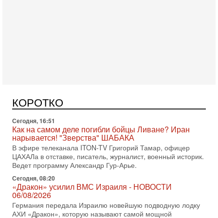
Сегодня, 17:49
Оснащен ли израильский «Дракон» ядерным
оружием?
Израиль получил от Германии новейшую подводную лодку
АХИ «Дракон» (Drakon), которая уже стала самой дорогой
субмариной в истории ЦАХАЛ. Но почему её
Сегодня, 16:51
Как на самом деле погибли бойцы Ливане? Иран
нарывается! "Зверства" ШАБАКА
В эфире телеканала ITON-TV Григорий Тамар, офицер
КОРОТКО
ЦАХАЛа в отставке, писатель, журналист, военный историк.
Ведет программу Александр Гур-Арье.
Сегодня, 08:20
«Дракон» усилил ВМС Израиля - НОВОСТИ
06/08/2026
Германия передала Израилю новейшую подводную лодку
АХИ «Дракон», которую называют самой мощной
субмариной на Ближнем Востоке. Передача прошла на
Вчера, 18:16
Сколько ещё Нетаниягу продержится у власти?
«Нетаниягу вечен?» — почему предстоящие выборы в
Израиле могут стать самыми интригующими? Биньямин