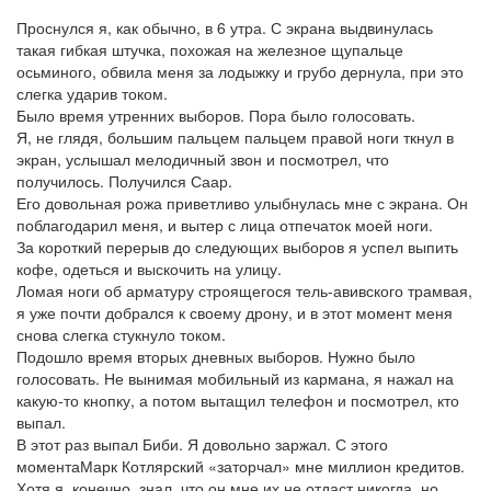
Проснулся я, как обычно, в 6 утра. С экрана выдвинулась
такая гибкая штучка, похожая на железное щупальце
осьминого, обвила меня за лодыжку и грубо дернула, при это
слегка ударив током.
Было время утренних выборов. Пора было голосовать.
Я, не глядя, большим пальцем пальцем правой ноги ткнул в
экран, услышал мелодичный звон и посмотрел, что
получилось. Получился Саар.
Его довольная рожа приветливо улыбнулась мне с экрана. Он
поблагодарил меня, и вытер с лица отпечаток моей ноги.
За короткий перерыв до следующих выборов я успел выпить
кофе, одеться и выскочить на улицу.
Ломая ноги об арматуру строящегося тель-авивского трамвая,
я уже почти добрался к своему дрону, и в этот момент меня
снова слегка стукнуло током.
Подошло время вторых дневных выборов. Нужно было
голосовать. Не вынимая мобильный из кармана, я нажал на
какую-то кнопку, а потом вытащил телефон и посмотрел, кто
выпал.
В этот раз выпал Биби. Я довольно заржал. С этого
момента
Марк Котлярский
«заторчал» мне миллион кредитов.
Хотя я, конечно, знал, что он мне их не отдаст никогда, но