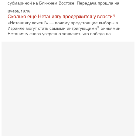
Нетаниягу снова уверенно заявляет, что победа на
Вчера, 08:51
Трамп пригрозил Ирану ударом - НОВОСТИ
05/08/2026
Президент США Дональд Трамп сегодня заявил, что
Ормузский пролив может быть открыт «очень скоро». По
его словам, если этого не произойдет, Иран ждет
4-08-2026, 20:08
Трамп выбирает подходящий момент для удара!
Украину никогда не примут в НАТО
Сегодня гость нашей студии капитан 1-го ранга ВМC США
(в отставке) Гарри (Юрий) Табах, в прошлом: командир
антитеррористического центра НАТО в
3-08-2026, 19:07
«Либо в армию — либо в тюрьму?»
Ситуация вокруг призыва ультраортодоксов в ЦАХАЛ
достигла точки кипения. Попытки принять закон,
освобождающий уклоняющихся харедим от арестов,
3-08-2026, 17:18
Хватит отменять атаки! ЦАХАЛ - не игрушка!
Израиль готов ударить по Ирану!
В эфире телеканала ITON-TV Григорий Тамар, офицер
ЦАХАЛа в отставке, писатель, журналист, военный историк.