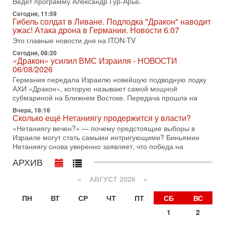
Битва за разоружение ХАМАСа - НОВОСТИ
Ведет программу Александр Гур-Арье.
31/07/2026
Сегодня, 11:59
Сегодня президент США Дональд Трамп заявил о
Гибель солдат в Ливане. Подлодка "Дракон" наводит
достижении исторического соглашения о полном
ужас! Атака дрона в Германии. Новости 6.07
разоружении ХАМАСа и других вооруженных группировок в
Это главные новости дня на ITON-TV
30-07-2026, 17:59
Сегодня, 08:20
Иран доведет Трампа до крайних мер? Разбор и
«Дракон» усилил ВМС Израиля - НОВОСТИ
оценка от военного обозревателя Давида Шарпа
06/08/2026
Ситуация вокруг противостояния Ирана и США накаляется
Германия передала Израилю новейшую подводную лодку
с каждым днем. Почему Трамп в самый последний момент
АХИ «Дракон», которую называют самой мощной
отменил решение о нанесении тяжелых ударов
субмариной на Ближнем Востоке. Передача прошла на
Вчера, 18:16
30-07-2026, 16:54
Сколько ещё Нетаниягу продержится у власти?
Покупатель авиакомпании «Аркия» намерен
запретить полеты по субботам!
«Нетаниягу вечен?» — почему предстоящие выборы в
Израиле могут стать самыми интригующими? Биньямин
Вокруг возможной продажи авиакомпании «Аркия»
Нетаниягу снова уверенно заявляет, что победа на
разгорается громкий конфликт.
АРХИВ
30-07-2026, 08:16
Трамп готовит удар по Ирану - НОВОСТИ 30/07/2026
«
АВГУСТ 2026 »
Президент США Дональд Трамп сегодня рассматривает
возможность масштабной военной операции против Ирана
ПН
ВТ
СР
ЧТ
ПТ
СБ
ВС
после ракетной атаки на американскую базу в
1
2
29-07-2026, 18:28
Трамп взбешен атакой на базы! Иран играет с огнем.