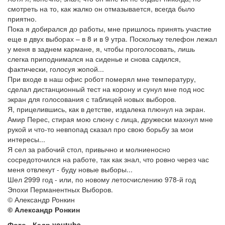
смотреть на то, как жалко он отмазывается, всегда было
приятно.
Пока я добирался до работы, мне пришлось принять участие
еще в двух выборах – в 8 и в 9 утра. Поскольку телефон лежал
у меня в заднем кармане, я, чтобы проголосовать, лишь
слегка приподнимался на сиденье и снова садился,
фактически, голосуя жопой...
При входе в наш офис робот померял мне температуру,
сделал дистанционный тест на корону и сунул мне под нос
экран для голосования с таблицей новых выборов.
Я, прицелившись, как в детстве, издалека плюнул на экран.
Амир Перес, стирая мою слюну с лица, дружески махнул мне
рукой и что-то невпопад сказал про свою борьбу за мои
интересы...
Я сел за рабочий стол, привычно и молниеносно
сосредоточился на работе, так как знал, что ровно через час
меня отвлекут - буду новые выборы...
Шел 2999 год - или, по новому летосчислению 978-й год
Эпохи Перманентных Выборов.
© Александр Ронкин
© Александр Ронкин
Фото - Кадр youtube