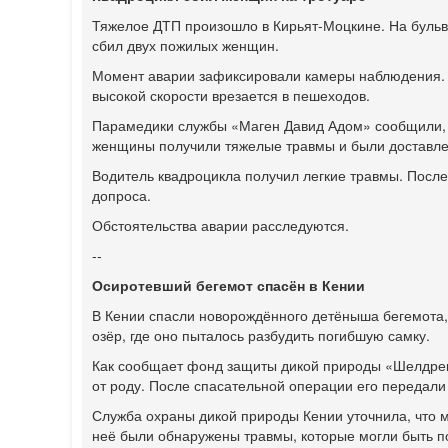
Тяжелое ДТП произошло в Кирьят-Моцкине. На бульва
сбил двух пожилых женщин.
Момент аварии зафиксировали камеры наблюдения. Н
высокой скорости врезается в пешеходов.
Парамедики службы «Маген Давид Адом» сообщили, ч
женщины получили тяжелые травмы и были доставл
Водитель квадроцикла получил легкие травмы. Посл
допроса.
Обстоятельства аварии расследуются.
--
Осиротевший бегемот спасён в Кении
В Кении спасли новорождённого детёныша бегемота,
озёр, где оно пыталось разбудить погибшую самку.
Как сообщает фонд защиты дикой природы «Шелдрек»
от роду. После спасательной операции его передали
Служба охраны дикой природы Кении уточнила, что м
неё были обнаружены травмы, которые могли быть п