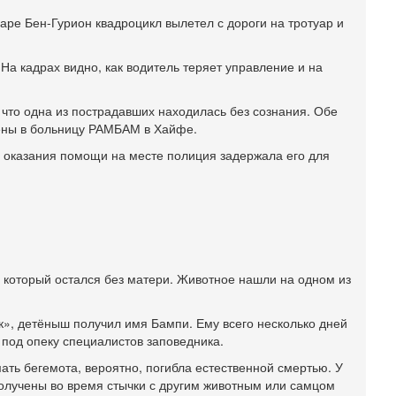
3
ре Бен-Гурион квадроцикл вылетел с дороги на тротуар и
П
в
И
а кадрах видно, как водитель теряет управление и на
Вч
А
п
то одна из пострадавших находилась без сознания. Обе
ены в больницу РАМБАМ в Хайфе.
М
е
е оказания помощи на месте полиция задержала его для
п
6-
О
о
И
л
д
 который остался без матери. Животное нашли на одном из
6-
К
н
, детёныш получил имя Бампи. Ему всего несколько дней
В
 под опеку специалистов заповедника.
Ц
ать бегемота, вероятно, погибла естественной смертью. У
и
олучены во время стычки с другим животным или самцом
6-