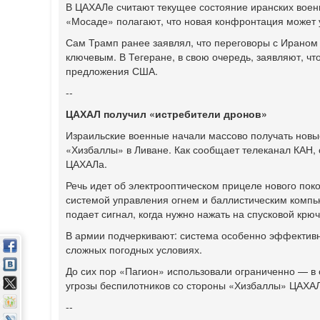
В ЦАХАЛе считают текущее состояние иранских воен
«Мосаде» полагают, что новая конфронтация может 
Сам Трамп ранее заявлял, что переговоры с Ираном 
ключевым. В Тегеране, в свою очередь, заявляют, ч
предложения США.
--
ЦАХАЛ получил «истребители дронов»
Израильские военные начали массово получать нов
«Хизбаллы» в Ливане. Как сообщает телеканал КАН, 
ЦАХАЛа.
Речь идет об электрооптическом прицеле нового по
системой управления огнем и баллистическим компью
подает сигнал, когда нужно нажать на спусковой крюч
В армии подчеркивают: система особенно эффективн
сложных погодных условиях.
До сих пор «Пагион» использовали ограниченно — в
угрозы беспилотников со стороны «Хизбаллы» ЦАХАЛ 
--