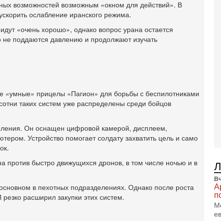
В
ных возможностей возможным «окном для действий». В
Ц
ускорить ослабление иранского режима.
и
идут «очень хорошо», однако вопрос урана остается
3-
то не поддаются давлению и продолжают изучать
И
т
В
п
А
А
ые «умные» прицелы «Пагион» для борьбы с беспилотниками
3-
сотни таких систем уже распределены среди бойцов
В
ф
В
коления. Он оснащен цифровой камерой, дисплеем,
те
тером. Устройство помогает солдату захватить цель и само
С
ок.
3-
а против быстро движущихся дронов, в том числе ночью и в
Т
0
Вч
П
А
 основном в пехотных подразделениях. Однако после роста
в
п
резко расширил закупки этих систем.
не
М
а
е