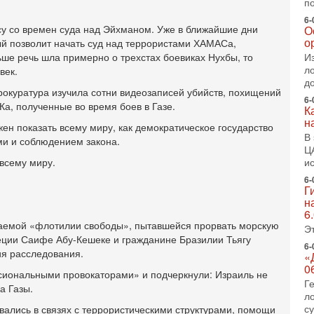
п
2-
Т
6-
0
су со времен суда над Эйхманом. Уже в ближайшие дни
О
о
ый позволит начать суд над террористами ХАМАСа,
П
о
ьше речь шла примерно о трехстах боевиках Нухбы, то
И
о
л
век.
с
д
рокуратура изучила сотни видеозаписей убийств, похищений
6-
1-
а, полученные во время боев в Газе.
К
«
н
р
ен показать всему миру, как демократическое государство
В
Г
ми и соблюдением закона.
Ц
м
 всему миру.
и
в
6-
31
Г
Т
н
м
6
Н
ваемой «флотилии свободы», пытавшейся прорвать морскую
Э
Н
веции Саифе Абу-Кешеке и гражданине Бразилии Тьягу
о
6-
ия расследования.
«
31
0
иональными провокаторами» и подчеркнули: Израиль не
И
Г
а Газы.
х
л
В
с
вались в связях с террористическими структурами, помощи