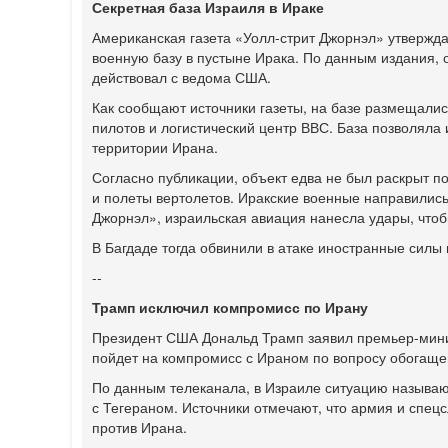
Секретная база Израиля в Ираке
Американская газета «Уолл-стрит Джорнэл» утвержда
военную базу в пустыне Ирака. По данным издания, 
действовал с ведома США.
Как сообщают источники газеты, на базе размещалис
пилотов и логистический центр ВВС. База позволяла
территории Ирана.
Согласно публикации, объект едва не был раскрыт по
и полеты вертолетов. Иракские военные направились 
Джорнэл», израильская авиация нанесла удары, чтоб
В Багдаде тогда обвинили в атаке иностранные силы
--
Трамп исключил компромисс по Ирану
Президент США Дональд Трамп заявил премьер-мини
пойдет на компромисс с Ираном по вопросу обогащен
По данным телеканала, в Израиле ситуацию назыв
с Тегераном. Источники отмечают, что армия и спец
против Ирана.