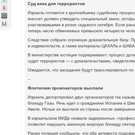
Суд века для террористов
Израиль готовится к крупнейшему судебному процес
кнессет должен утвердить специальный закон, котор
участвовавшими в резне седьмого октября. Если ран
теперь число обвиняемых превысило четыреста чело
Следствие собрало огромную доказательную базу. П
и издевательств, а также материалы ЦАХАЛа и ШАБАК
В министерстве юстиции подчеркивают: процесс долж
судит террористов — с доказательствами, свидетеля
Ожидается, что заседания будут транслироваться по
--
Флотилию провокаторов выслали
Израиль депортировал двух организаторов так назы
блокаду Газы. Речь идет о гражданине Испании и Ш
Авиле. Ночью их выслали из страны после завершен
В израильском МИДе назвали задержанных «професс
позволит нарушать законную морскую блокаду сектор
Ранее полиция сообщала, что оба активиста подозре