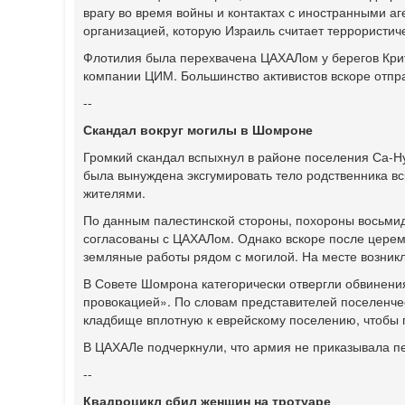
врагу во время войны и контактах с иностранными а
организацией, которую Израиль считает террористич
Флотилия была перехвачена ЦАХАЛом у берегов Крит
компании ЦИМ. Большинство активистов вскоре отпра
--
Скандал вокруг могилы в Шомроне
Громкий скандал вспыхнул в районе поселения Са-Н
была вынуждена эксгумировать тело родственника вс
жителями.
По данным палестинской стороны, похороны восьми
согласованы с ЦАХАЛом. Однако вскоре после цере
земляные работы рядом с могилой. На месте возникл
В Совете Шомрона категорически отвергли обвинен
провокацией». По словам представителей поселенче
кладбище вплотную к еврейскому поселению, чтобы
В ЦАХАЛе подчеркнули, что армия не приказывала п
--
Квадроцикл сбил женщин на тротуаре