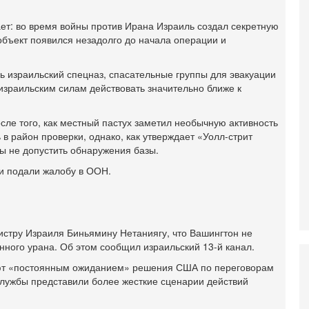
И
Н
ет: во время войны против Ирана Израиль создал секретную
объект появился незадолго до начала операции и
5-
Т
0
ь израильский спецназ, спасательные группы для эвакуации
П
 израильским силам действовать значительно ближе к
О
ег
сле того, как местный пастух заметил необычную активность
4-
Т
в район проверки, однако, как утверждает «Уолл-стрит
У
ы не допустить обнаружения базы.
С
 и подали жалобу в ООН.
С
к
3-
«
С
стру Израиля Биньямину Нетаниягу, что Вашингтон не
до
ного урана. Об этом сообщил израильский 13-й канал.
о
ают «постоянным ожиданием» решения США по переговорам
3-
службы представили более жесткие сценарии действий
Х
И