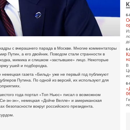
е
п
6-
О
о
И
л
д
кадры с вчерашнего парада в Москве. Многие комментаторы
6-
ир Путин, а его двойник. Поводом стали странности в
К
н
ходка, мимика и слишком «застывшее» лицо. Некоторые
В
орму ушей и подбородка.
Ц
 немецкая газета «Бильд» уже не первый год публикуют
и
блеров Путина. По одной из версий, их используют для
6-
оприятиях.
«
0
шестого года портал «Топ Ньюс» писал о возможном
Г
«Си-эн-эн», немецкая «Дойче Велле» и американская
л
х безопасности вокруг российского президента.
с
сурдом.
5-
С
«