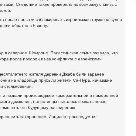
э
гентами. Следствие также проверяло их возможную связь с
М
еской.
31
а после попытки заблокировать израильское грузовое судно
Б
3
вили обратно в Европу.
С
д
р
г
ур в северном Шомроне. Палестинская семья заявила, что
30
коре после похорон из-за конфликта с еврейскими
И
о
С
десятилетнего жителя деревни Джаба были заранее
н
монии на кладбище прибыли жители Са-Нура, начавшие
п
и столкновения.
т
ия и назвали произошедшее «омерзительной и намеренной
30
ского движения, палестинцы пытались создать новое
П
 помешать его будущему расширению.
з
В
ереносить захоронение. Инцидент расследуется.
р
30
Т