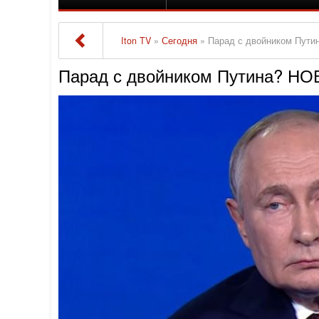
Iton TV
»
Сегодня
» Парад с двойником Пути
Парад с двойником Путина? НО