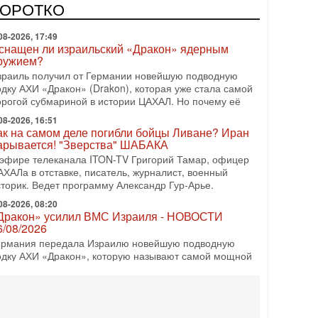
врейский политический альянс? Что произойдет с
КОРОТКО
олитическим раскладом сил, если арабский список
08-2026, 17:49
снащен ли израильский «Дракон» ядерным
ружием?
зраиль получил от Германии новейшую подводную
одку АХИ «Дракон» (Drakon), которая уже стала самой
орогой субмариной в истории ЦАХАЛ. Но почему её
08-2026, 16:51
ак на самом деле погибли бойцы Ливане? Иран
арывается! "Зверства" ШАБАКА
 эфире телеканала ITON-TV Григорий Тамар, офицер
АХАЛа в отставке, писатель, журналист, военный
сторик. Ведет программу Александр Гур-Арье.
08-2026, 08:20
Дракон» усилил ВМС Израиля - НОВОСТИ
6/08/2026
ермания передала Израилю новейшую подводную
одку АХИ «Дракон», которую называют самой мощной
убмариной на Ближнем Востоке. Передача прошла на
08-2026, 18:16
колько ещё Нетаниягу продержится у власти?
Нетаниягу вечен?» — почему предстоящие выборы в