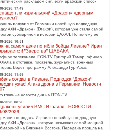
олитическим раскладом сил, если арабский список
08-2026, 08:42
рамп отменил удар по Ирану - НОВОСТИ
08-2026, 17:49
2/08/2026
снащен ли израильский «Дракон» ядерным
ружием?
резидент США Дональд Трамп сегодня заявил об
тмене подготовленного удара по Ирану после
зраиль получил от Германии новейшую подводную
бращений Тегерана и других стран региона. По его
одку АХИ «Дракон» (Drakon), которая уже стала самой
ловам,
орогой субмариной в истории ЦАХАЛ. Но почему её
08-2026, 16:51
08-2026, 17:50
ак на самом деле погибли бойцы Ливане? Иран
Русский голос» Израиля: кто заберет его на этот
арывается! "Зверства" ШАБАКА
аз?
 эфире телеканала ITON-TV Григорий Тамар, офицер
олоса русскоязычных репатриантов не раз кардинально
АХАЛа в отставке, писатель, журналист, военный
еняли политический ландшафт Израиля. Достаточно
сторик. Ведет программу Александр Гур-Арье.
спомнить взлет партии «Исраэль ба-алия», когда
08-2026, 11:59
-07-2026, 17:00
ибель солдат в Ливане. Подлодка "Дракон"
айны закрытых дверей: о чём на самом деле
аводит ужас! Атака дрона в Германии. Новости
олчат Трамп и Нетаньяху?
.07
едавний визит премьер-министра Израиля Биньямина
то главные новости дня на ITON-TV
етаньяху в США и его встреча с Дональдом Трампом
ставили больше вопросов, чем ответов. Полная
08-2026, 08:20
Дракон» усилил ВМС Израиля - НОВОСТИ
-07-2026, 15:18
6/08/2026
ран готовит покушение на Нетаниягу! Трамп не
ермания передала Израилю новейшую подводную
очет эскалации, но КСИР готовит взрыв!
одку АХИ «Дракон», которую называют самой мощной
 эфире телеканала ITON-TV СЕРГЕЙ МИГДАЛЬ,
убмариной на Ближнем Востоке. Передача прошла на