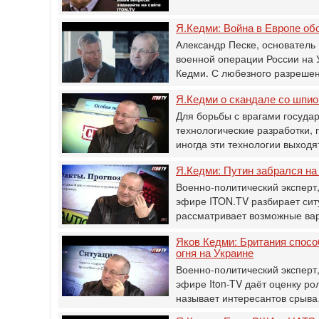
Я.Кедми: Война в Европе о
Александр Песке, основатель
военной операции России на 
Кедми. С любезного разреше
Я.Кедми о скандале со шпио
Для борьбы с врагами госуда
технологические разработки, 
иногда эти технологии выход
Я.Кедми: Путин забрался на
Военно-политический эксперт,
эфире ITON.TV разбирает сит
рассматривает возможные в
Яков Кедми: Британия спосо
огня на Украине
Военно-политический эксперт,
эфире Iton-TV даёт оценку ро
называет интересантов срыв