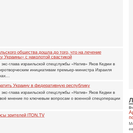
и
3-
И
т
В
п
А
А
3-
льского общества дошла до того, что на лечение
В
у Украины» с наколотой свастикой
ф
 экс-глава израильской спецслужбы «Натив» Яков Кедми в
В
миротворческим инициативам премьер-министра Израиля
те
тках…
С
3-
ратить Украину в федеративную республику
Т
 экс-глава израильской спецслужбы «Натив» Яков Кедми в
0
своё мнение по ключевым вопросам о военной спецоперации
П
в
Вч
не
А
осы зрителей ITON.TV
а
п
М
2-
е
Т