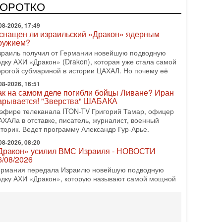
КОРОТКО
08-2026, 17:49
снащен ли израильский «Дракон» ядерным
ружием?
зраиль получил от Германии новейшую подводную
одку АХИ «Дракон» (Drakon), которая уже стала самой
орогой субмариной в истории ЦАХАЛ. Но почему её
08-2026, 16:51
ак на самом деле погибли бойцы Ливане? Иран
арывается! "Зверства" ШАБАКА
 эфире телеканала ITON-TV Григорий Тамар, офицер
АХАЛа в отставке, писатель, журналист, военный
сторик. Ведет программу Александр Гур-Арье.
08-2026, 08:20
Дракон» усилил ВМС Израиля - НОВОСТИ
6/08/2026
ермания передала Израилю новейшую подводную
одку АХИ «Дракон», которую называют самой мощной
убмариной на Ближнем Востоке. Передача прошла на
08-2026, 18:16
колько ещё Нетаниягу продержится у власти?
Нетаниягу вечен?» — почему предстоящие выборы в
зраиле могут стать самыми интригующими? Биньямин
етаниягу снова уверенно заявляет, что победа на