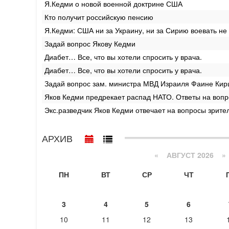
Я.Кедми о новой военной доктрине США
Кто получит российскую пенсию
Я.Кедми: США ни за Украину, ни за Сирию воевать не б
Задай вопрос Якову Кедми
Диабет… Все, что вы хотели спросить у врача.
Диабет… Все, что вы хотели спросить у врача.
Задай вопрос зам. министра МВД Израиля Фаине Ки
Яков Кедми предрекает распад НАТО. Ответы на вопро
Экс.разведчик Яков Кедми отвечает на вопросы зрите
АРХИВ
«
АВГУСТ 2026 »
ПН
ВТ
СР
ЧТ
3
4
5
6
10
11
12
13