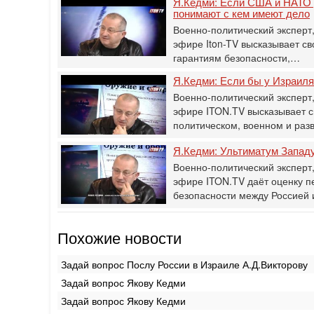
Я.Кедми: Если США и НАТО д
понимают с кем имеют дело
Военно-политический эксперт,
эфире Iton-TV высказывает с
гарантиям безопасности,…
Я.Кедми: Если бы у Израиля
Военно-политический эксперт,
эфире ITON.TV высказывает с
политическом, военном и ра
Я.Кедми: Ультиматум Западу
Военно-политический эксперт,
эфире ITON.TV даёт оценку п
безопасности между Россией
Похожие новости
Задай вопрос Послу России в Израиле А.Д.Викторову
Задай вопрос Якову Кедми
Задай вопрос Якову Кедми