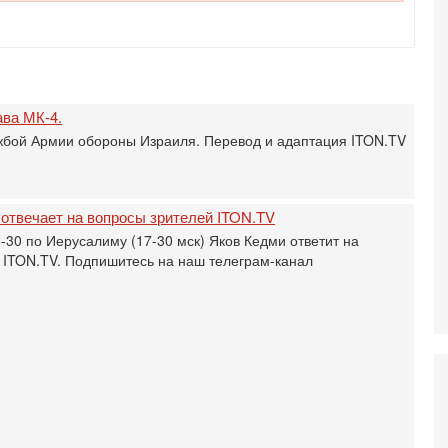
5-
Т
0
П
О
ег
ава МК-4.
жбой Армии обороны Израиля. Перевод и адаптация ITON.TV
4-
Т
У
С
С
отвечает на вопросы зрителей ITON.TV
к
6-30 по Иерусалиму (17-30 мск) Яков Кедми ответит на
3-
 ITON.TV. Подпишитесь на наш телеграм-канал
«
С
до
о
3-
Х
И
В
Ц