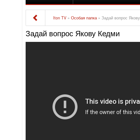
Iton TV
»
Особая папка
» Задай вопрос Яков
Задай вопрос Якову Кедми