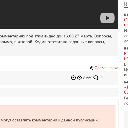
6-
О
о
И
л
д
омментариях под этим видео до 16.00 27 марта. Вопросы,
6-
грамма, в которой Кедми ответит на заданные вопросы,
К
н
В
Ц
и
Особая папка
6-
«
2 669
0
0
Г
л
с
5-
С
«
е могут оставлять комментарии к данной публикации.
И
Н