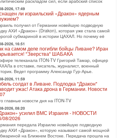
2/08/2026
олитическим раскладом сил, если арабский список
резидент США Дональд Трамп сегодня заявил об
08-2026, 17:49
снащен ли израильский «Дракон» ядерным
тмене подготовленного удара по Ирану после
ружием?
бращений Тегерана и других стран региона. По его
ловам,
зраиль получил от Германии новейшую подводную
одку АХИ «Дракон» (Drakon), которая уже стала самой
08-2026, 17:50
орогой субмариной в истории ЦАХАЛ. Но почему её
Русский голос» Израиля: кто заберет его на этот
аз?
08-2026, 16:51
ак на самом деле погибли бойцы Ливане? Иран
олоса русскоязычных репатриантов не раз кардинально
арывается! "Зверства" ШАБАКА
еняли политический ландшафт Израиля. Достаточно
 эфире телеканала ITON-TV Григорий Тамар, офицер
спомнить взлет партии «Исраэль ба-алия», когда
АХАЛа в отставке, писатель, журналист, военный
-07-2026, 17:00
сторик. Ведет программу Александр Гур-Арье.
айны закрытых дверей: о чём на самом деле
олчат Трамп и Нетаньяху?
08-2026, 11:59
ибель солдат в Ливане. Подлодка "Дракон"
едавний визит премьер-министра Израиля Биньямина
аводит ужас! Атака дрона в Германии. Новости
етаньяху в США и его встреча с Дональдом Трампом
.07
ставили больше вопросов, чем ответов. Полная
то главные новости дня на ITON-TV
-07-2026, 15:18
08-2026, 08:20
ран готовит покушение на Нетаниягу! Трамп не
Дракон» усилил ВМС Израиля - НОВОСТИ
очет эскалации, но КСИР готовит взрыв!
6/08/2026
 эфире телеканала ITON-TV СЕРГЕЙ МИГДАЛЬ,
ермания передала Израилю новейшую подводную
ксперт по вопросам безопасности, офицер запаса
одку АХИ «Дракон», которую называют самой мощной
еждународного управления полиции Израиля, автор
убмариной на Ближнем Востоке. Передача прошла на