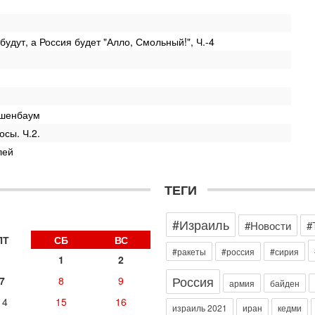
в
И
Вч
удут, а Россия будет "Алло, Смольный!", Ч.-4
А
п
М
е
п
ршенбаум
6-
О
сы. Ч.2.
о
лей
И
л
д
ТЕГИ
6-
К
#Израиль
#Новости
#
н
ПТ
СБ
ВС
В
#ракеты
#россия
#сирия
Ц
1
2
и
Россия
7
8
9
армия
байден
6-
«
14
15
16
израиль 2021
иран
кедми
0