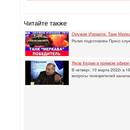
Читайте также
Оружие Израиля. Танк Мерк
Ролик подготовлен Пресс-слу
Яков Кедми в прямом эфире 
В четверг, 10 марта 2022г в 1
вопросы телезрителей канала