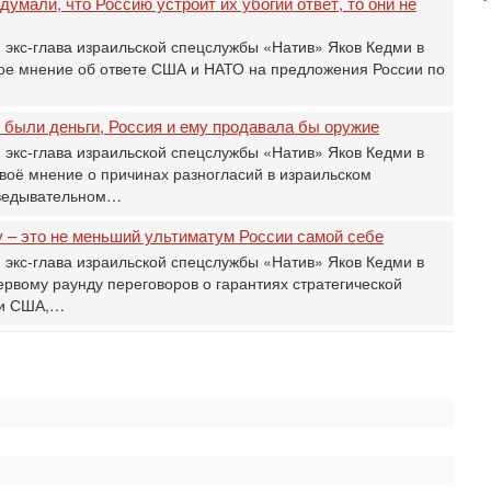
умали, что Россию устроит их убогий ответ, то они не
31
Б
 экс-глава израильской спецслужбы «Натив» Яков Кедми в
3
вое мнение об ответе США и НАТО на предложения России по
С
д
р
 были деньги, Россия и ему продавала бы оружие
г
 экс-глава израильской спецслужбы «Натив» Яков Кедми в
30
воё мнение о причинах разногласий в израильском
И
зведывательном…
о
С
 – это не меньший ультиматум России самой себе
н
 экс-глава израильской спецслужбы «Натив» Яков Кедми в
п
т
ервому раунду переговоров о гарантиях стратегической
 и США,…
30
П
з
В
р
30
Т
3
П