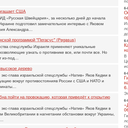
0
п
П
6-
богащает США
О
о
о
о
 ИД «Русская Швейцария», за несколько дней до начала
с
И
Украине подготовил замечательное интервью с Яковом
л
ния Александра…
1-
д
«
нской программой "Пегасус" (Pegasus)
р
6-
К
Г
рства спецслужбы Израиля применяют уникальные
н
м
позволяющие узнать о противнике все, или почти все. Но
В
в
ят из-под…
Ц
31
и
 высокое дерево
Т
м
6-
 экс-глава израильской спецслужбы «Натив» Яков Кедми в
Г
Н
уацию вокруг противостоянияв России с США и НАТО и
н
Н
аринаты…
6
о
Э
бна пойти на провокацию, которая приведёт к открытию
31
6-
И
«
х
 экс-глава израильской спецслужбы «Натив» Яков Кедми в
0
В
ли Великобритании в нагнетании обстановки вокруг Украины,
Г
э
а…
л
М
с