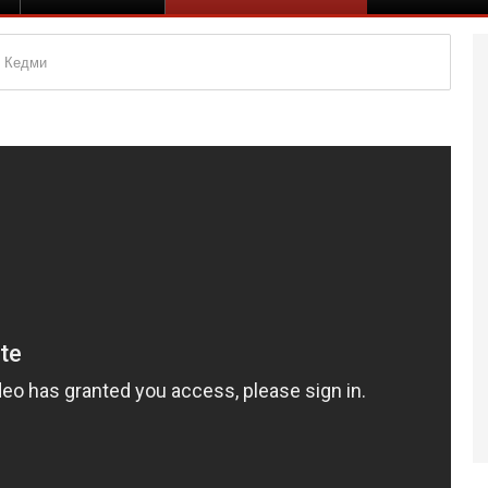
у Кедми
Вч
А
п
М
е
п