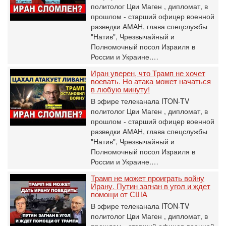
политолог Цви Маген , дипломат, в
прошлом - старший офицер военной
разведки АМАН, глава спецслужбы
"Натив", ‎Чрезвычайный и
Полномочный посол Израиля в
России и Украине.…
Иран уверен, что Трамп не хочет
воевать. Но атака может начаться
в любую минуту!
В эфире телеканала ITON-TV
политолог Цви Маген , дипломат, в
прошлом - старший офицер военной
разведки АМАН, глава спецслужбы
"Натив", ‎Чрезвычайный и
Полномочный посол Израиля в
России и Украине.…
Трамп не может проиграть войну
Ирану. Путин загнан в угол и ждет
помощи от США
В эфире телеканала ITON-TV
политолог Цви Маген , дипломат, в