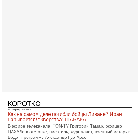
Вчера, 17:49
Оснащен ли израильский «Дракон» ядерным
оружием?
Израиль получил от Германии новейшую подводную лодку
АХИ «Дракон» (Drakon), которая уже стала самой дорогой
субмариной в истории ЦАХАЛ. Но почему её
Вчера, 16:51
Как на самом деле погибли бойцы Ливане? Иран
нарывается! "Зверства" ШАБАКА
В эфире телеканала ITON-TV Григорий Тамар, офицер
КОРОТКО
ЦАХАЛа в отставке, писатель, журналист, военный историк.
Ведет программу Александр Гур-Арье.
Вчера, 08:20
«Дракон» усилил ВМС Израиля - НОВОСТИ
06/08/2026
Германия передала Израилю новейшую подводную лодку