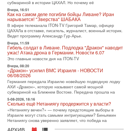
Иран готовит покушение на Нетаниягу! Трамп не
субмариной в истории ЦАХАЛ. Но почему её
хочет эскалации, но КСИР готовит взрыв!
Вчера, 16:51
В эфире телеканала ITON-TV СЕРГЕЙ МИГДАЛЬ, эксперт
Как на самом деле погибли бойцы Ливане? Иран
по вопросам безопасности, офицер запаса
нарывается! "Зверства" ШАБАКА
Международного управления полиции Израиля, автор
В эфире телеканала ITON-TV Григорий Тамар, офицер
ЦАХАЛа в отставке, писатель, журналист, военный историк.
31-07-2026, 09:02
Битва за разоружение ХАМАСа - НОВОСТИ
Ведет программу Александр Гур-Арье.
31/07/2026
Вчера, 11:59
Сегодня президент США Дональд Трамп заявил о
Гибель солдат в Ливане. Подлодка "Дракон" наводит
достижении исторического соглашения о полном
ужас! Атака дрона в Германии. Новости 6.07
разоружении ХАМАСа и других вооруженных группировок в
Это главные новости дня на ITON-TV
30-07-2026, 17:59
Вчера, 08:20
Иран доведет Трампа до крайних мер? Разбор и
«Дракон» усилил ВМС Израиля - НОВОСТИ
оценка от военного обозревателя Давида Шарпа
06/08/2026
Ситуация вокруг противостояния Ирана и США накаляется
Германия передала Израилю новейшую подводную лодку
с каждым днем. Почему Трамп в самый последний момент
АХИ «Дракон», которую называют самой мощной
отменил решение о нанесении тяжелых ударов
субмариной на Ближнем Востоке. Передача прошла на
5-08-2026, 18:16
30-07-2026, 16:54
Сколько ещё Нетаниягу продержится у власти?
Покупатель авиакомпании «Аркия» намерен
запретить полеты по субботам!
«Нетаниягу вечен?» — почему предстоящие выборы в
Израиле могут стать самыми интригующими? Биньямин
Вокруг возможной продажи авиакомпании «Аркия»
Нетаниягу снова уверенно заявляет, что победа на
разгорается громкий конфликт.
АРХИВ
30-07-2026, 08:16