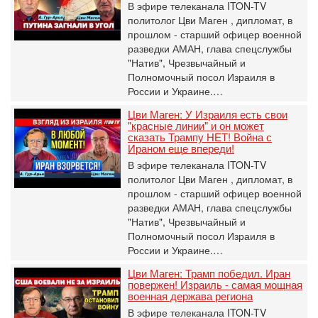
В эфире телеканала ITON-TV
политолог Цви Маген , дипломат, в
прошлом - старший офицер военной
разведки АМАН, глава спецслужбы
"Натив", ‎Чрезвычайный и
Полномочный посол Израиля в
России и Украине.…
Цви Маген: У Израиля есть свои
"красные линии" и он может
сказать Трампу НЕТ! Война с
Ираном еще впереди!
В эфире телеканала ITON-TV
политолог Цви Маген , дипломат, в
прошлом - старший офицер военной
разведки АМАН, глава спецслужбы
"Натив", ‎Чрезвычайный и
Полномочный посол Израиля в
России и Украине.…
Цви Маген: Трамп победил. Иран
повержен! Израиль - самая мощная
военная держава региона
В эфире телеканала ITON-TV