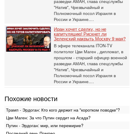
разведки АМАН, глава спецслужбы
"Натив", ‎Чрезвычайный и
Полномочный посол Израиля в
России и Украине.…
Иран хочет сделку, но не
капитуляцию! Рискнет ли
Зеленский накрыть Москву 9 мая?
В эфире телеканала ITON-TV
политолог Цви Маген , дипломат, в
прошлом - старший офицер военной
разведки АМАН, глава спецслужбы
"Натив", ‎Чрезвычайный и
Полномочный посол Израиля в
России и Украине.…
Похожие новости
Трамп - Эрдоган: Кто кого держит на "коротком поводке"?
Цви Маген: За что Путин сердит на Асада?
Путин - Эрдоган: мир, или перемирие?
Последний день Помпео