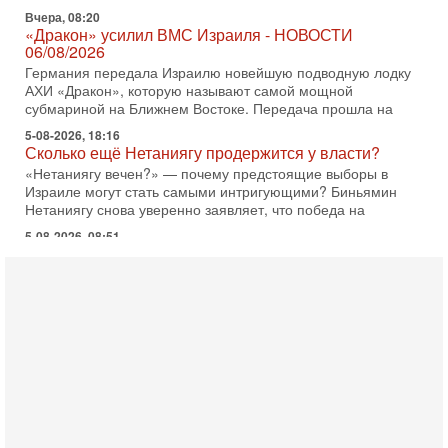
АХИ «Дракон», которую называют самой мощной
субмариной на Ближнем Востоке. Передача прошла на
5-08-2026, 18:16
Сколько ещё Нетаниягу продержится у власти?
«Нетаниягу вечен?» — почему предстоящие выборы в
Израиле могут стать самыми интригующими? Биньямин
Нетаниягу снова уверенно заявляет, что победа на
5-08-2026, 08:51
Трамп пригрозил Ирану ударом - НОВОСТИ
05/08/2026
Президент США Дональд Трамп сегодня заявил, что
Ормузский пролив может быть открыт «очень скоро». По
его словам, если этого не произойдет, Иран ждет
4-08-2026, 20:08
Трамп выбирает подходящий момент для удара!
Украину никогда не примут в НАТО
Сегодня гость нашей студии капитан 1-го ранга ВМC США
(в отставке) Гарри (Юрий) Табах, в прошлом: командир
антитеррористического центра НАТО в
3-08-2026, 19:07
«Либо в армию — либо в тюрьму?»
Ситуация вокруг призыва ультраортодоксов в ЦАХАЛ
достигла точки кипения. Попытки принять закон,