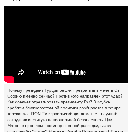
Почему президент Турции решил превратить в мечеть Св.
Софию именно сейчас? Против кого направлен этот удар?
Как следует отреагировать президенту РФ? В клубке
проблем ближневосточной политики разбирается в эфире
телеканала ITON.TV израильский дипломат, ст. научный
сотрудник института национальной ‎безопасности ‎Цви
Маген, в прошлом - офицер военной разведки, глава
спецслужбы "Натив", ‎Чрезвычайный и ‎Полномочный Посол