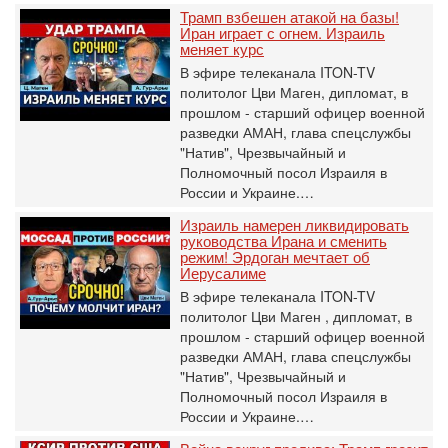
Трамп взбешен атакой на базы!
Иран играет с огнем. Израиль
меняет курс
В эфире телеканала ITON-TV
политолог Цви Маген, дипломат, в
прошлом - старший офицер военной
разведки АМАН, глава спецслужбы
"Натив", ‎Чрезвычайный и
Полномочный посол Израиля в
России и Украине.…
Израиль намерен ликвидировать
руководства Ирана и сменить
режим! Эрдоган мечтает об
Иерусалиме
В эфире телеканала ITON-TV
политолог Цви Маген , дипломат, в
прошлом - старший офицер военной
разведки АМАН, глава спецслужбы
"Натив", ‎Чрезвычайный и
Полномочный посол Израиля в
России и Украине.…