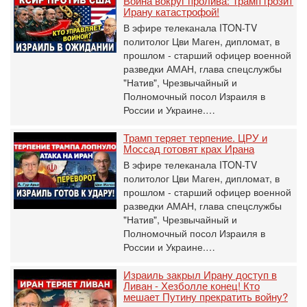
Война вокруг пролива: Трамп грозит
Ирану катастрофой!
В эфире телеканала ITON-TV
политолог Цви Маген, дипломат, в
прошлом - старший офицер военной
разведки АМАН, глава спецслужбы
"Натив", ‎Чрезвычайный и
Полномочный посол Израиля в
России и Украине.…
Трамп теряет терпение. ЦРУ и
Моссад готовят крах Ирана
В эфире телеканала ITON-TV
политолог Цви Маген, дипломат, в
прошлом - старший офицер военной
разведки АМАН, глава спецслужбы
"Натив", ‎Чрезвычайный и
Полномочный посол Израиля в
России и Украине.…
Израиль закрыл Ирану доступ в
Ливан - Хезболле конец! Кто
мешает Путину прекратить войну?