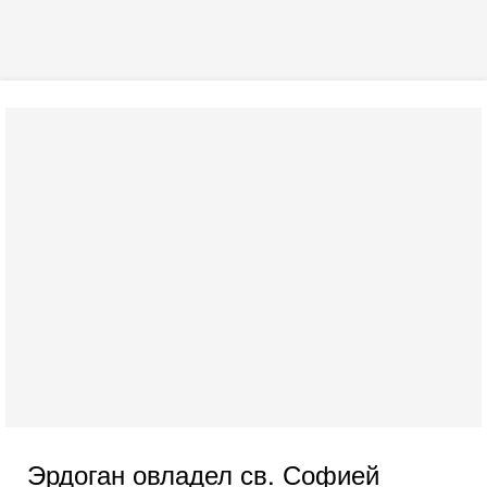
Эрдоган овладел св. Софией