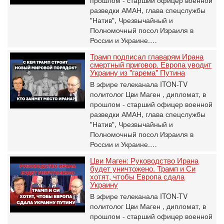
прошлом - старший офицер военной
разведки АМАН, глава спецслужбы
"Натив", ‎Чрезвычайный и
Полномочный посол Израиля в
России и Украине.…
Трамп подписал главарям Ирана
смертный приговор. Европа уводит
Украину из "гарема" Путина
В эфире телеканала ITON-TV
политолог Цви Маген , дипломат, в
прошлом - старший офицер военной
разведки АМАН, глава спецслужбы
"Натив", ‎Чрезвычайный и
Полномочный посол Израиля в
России и Украине.…
Цви Маген: Руководство Ирана
будет уничтожено. Трамп и Си
хотят, чтобы Европа сдала
Украину
В эфире телеканала ITON-TV
политолог Цви Маген , дипломат, в
прошлом - старший офицер военной