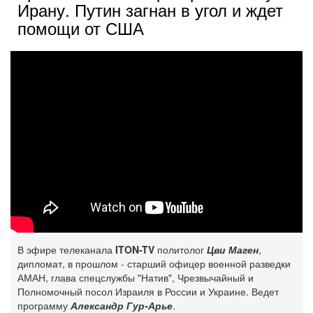
Ирану. Путин загнан в угол и ждет
помощи от США
В эфире телеканала
ITON-TV
политолог
Цви Маген
,
дипломат, в прошлом - старший офицер военной разведки
АМАН, глава спецслужбы "Натив", ‎Чрезвычайный и
Полномочный посол Израиля в России и Украине. Ведет
программу
Александр Гур-Арье
.