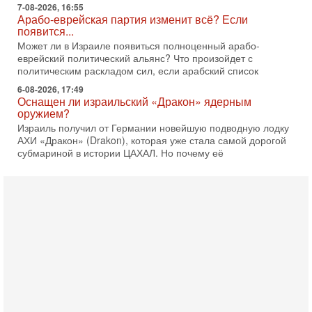
7-08-2026, 16:55
Арабо-еврейская партия изменит всё? Если
появится...
Может ли в Израиле появиться полноценный арабо-
еврейский политический альянс? Что произойдет с
политическим раскладом сил, если арабский список
6-08-2026, 17:49
Оснащен ли израильский «Дракон» ядерным
оружием?
Израиль получил от Германии новейшую подводную лодку
АХИ «Дракон» (Drakon), которая уже стала самой дорогой
субмариной в истории ЦАХАЛ. Но почему её
6-08-2026, 16:51
Как на самом деле погибли бойцы Ливане? Иран
нарывается! "Зверства" ШАБАКА
В эфире телеканала ITON-TV Григорий Тамар, офицер
ЦАХАЛа в отставке, писатель, журналист, военный историк.
Ведет программу Александр Гур-Арье.
6-08-2026, 08:20
«Дракон» усилил ВМС Израиля - НОВОСТИ
06/08/2026
Германия передала Израилю новейшую подводную лодку
АХИ «Дракон», которую называют самой мощной