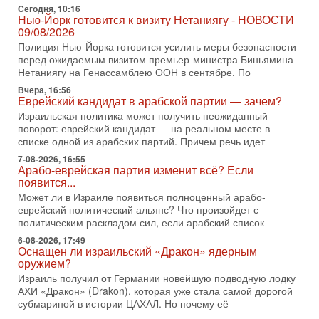
Президент США Дональд Трамп объявил о возобновлении
Сегодня, 10:16
переговоров с Ираном, но Тегеран пока не подтвердил
Нью-Йорк готовится к визиту Нетаниягу - НОВОСТИ
готовность к диалогу. По словам американского
09/08/2026
Полиция Нью-Йорка готовится усилить меры безопасности
2-08-2026, 08:42
Трамп отменил удар по Ирану - НОВОСТИ
перед ожидаемым визитом премьер-министра Биньямина
02/08/2026
Нетаниягу на Генассамблею ООН в сентябре. По
Президент США Дональд Трамп сегодня заявил об отмене
Вчера, 16:56
подготовленного удара по Ирану после обращений
Еврейский кандидат в арабской партии — зачем?
Тегерана и других стран региона. По его словам,
Израильская политика может получить неожиданный
поворот: еврейский кандидат — на реальном месте в
1-08-2026, 17:50
списке одной из арабских партий. Причем речь идет
«Русский голос» Израиля: кто заберет его на этот
раз?
7-08-2026, 16:55
Арабо-еврейская партия изменит всё? Если
Голоса русскоязычных репатриантов не раз кардинально
появится...
меняли политический ландшафт Израиля. Достаточно
вспомнить взлет партии «Исраэль ба-алия», когда
Может ли в Израиле появиться полноценный арабо-
еврейский политический альянс? Что произойдет с
31-07-2026, 17:00
политическим раскладом сил, если арабский список
Тайны закрытых дверей: о чём на самом деле
молчат Трамп и Нетаньяху?
6-08-2026, 17:49
Оснащен ли израильский «Дракон» ядерным
Недавний визит премьер-министра Израиля Биньямина
оружием?
Нетаньяху в США и его встреча с Дональдом Трампом
Израиль получил от Германии новейшую подводную лодку
оставили больше вопросов, чем ответов. Полная
АХИ «Дракон» (Drakon), которая уже стала самой дорогой
31-07-2026, 15:18
субмариной в истории ЦАХАЛ. Но почему её
Иран готовит покушение на Нетаниягу! Трамп не