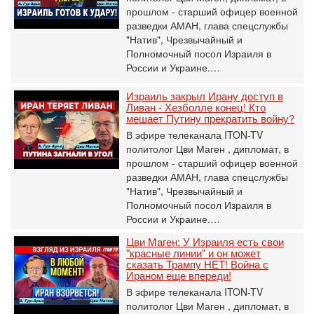
прошлом - старший офицер военной
разведки АМАН, глава спецслужбы
"Натив", ‎Чрезвычайный и
Полномочный посол Израиля в
России и Украине.…
Израиль закрыл Ирану доступ в
Ливан - Хезболле конец! Кто
мешает Путину прекратить войну?
В эфире телеканала ITON-TV
политолог Цви Маген , дипломат, в
прошлом - старший офицер военной
разведки АМАН, глава спецслужбы
"Натив", ‎Чрезвычайный и
Полномочный посол Израиля в
России и Украине.…
Цви Маген: У Израиля есть свои
"красные линии" и он может
сказать Трампу НЕТ! Война с
Ираном еще впереди!
В эфире телеканала ITON-TV
политолог Цви Маген , дипломат, в