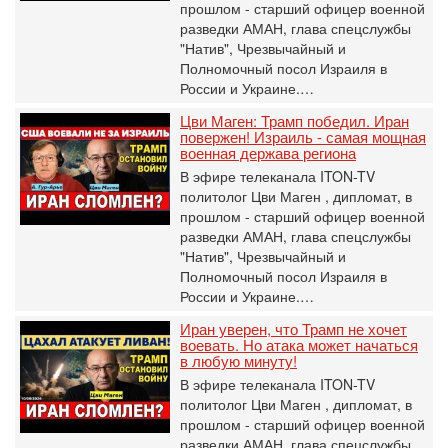
прошлом - старший офицер военной
разведки АМАН, глава спецслужбы
"Натив", ‎Чрезвычайный и
Полномочный посол Израиля в
России и Украине.…
Цви Маген: Трамп победил. Иран
повержен! Израиль - самая мощная
военная держава региона
В эфире телеканала ITON-TV
политолог Цви Маген , дипломат, в
прошлом - старший офицер военной
разведки АМАН, глава спецслужбы
"Натив", ‎Чрезвычайный и
Полномочный посол Израиля в
России и Украине.…
Иран уверен, что Трамп не хочет
воевать. Но атака может начаться
в любую минуту!
В эфире телеканала ITON-TV
политолог Цви Маген , дипломат, в
прошлом - старший офицер военной
разведки АМАН, глава спецслужбы