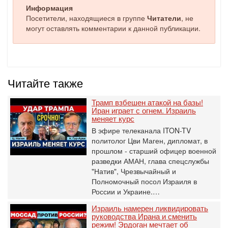
Информация
Посетители, находящиеся в группе
Читатели
, не
могут оставлять комментарии к данной публикации.
Читайте также
Трамп взбешен атакой на базы!
Иран играет с огнем. Израиль
меняет курс
В эфире телеканала ITON-TV
политолог Цви Маген, дипломат, в
прошлом - старший офицер военной
разведки АМАН, глава спецслужбы
"Натив", ‎Чрезвычайный и
Полномочный посол Израиля в
России и Украине.…
Израиль намерен ликвидировать
руководства Ирана и сменить
режим! Эрдоган мечтает об