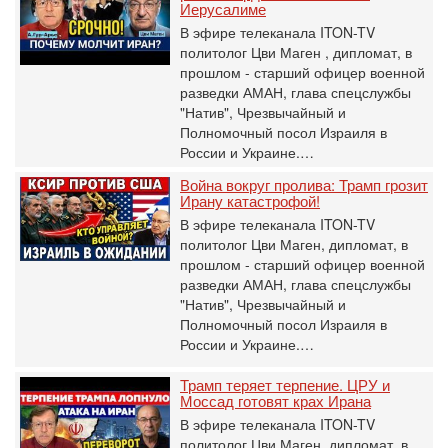
Иерусалиме
В эфире телеканала ITON-TV
политолог Цви Маген , дипломат, в
прошлом - старший офицер военной
разведки АМАН, глава спецслужбы
"Натив", ‎Чрезвычайный и
Полномочный посол Израиля в
России и Украине.…
Война вокруг пролива: Трамп грозит
Ирану катастрофой!
В эфире телеканала ITON-TV
политолог Цви Маген, дипломат, в
прошлом - старший офицер военной
разведки АМАН, глава спецслужбы
"Натив", ‎Чрезвычайный и
Полномочный посол Израиля в
России и Украине.…
Трамп теряет терпение. ЦРУ и
Моссад готовят крах Ирана
В эфире телеканала ITON-TV
политолог Цви Маген, дипломат, в