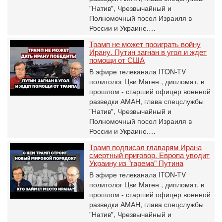
"Натив", ‎Чрезвычайный и
Полномочный посол Израиля в
России и Украине.…
Трамп не может проиграть войну
Ирану. Путин загнан в угол и ждет
помощи от США
В эфире телеканала ITON-TV
политолог Цви Маген , дипломат, в
прошлом - старший офицер военной
разведки АМАН, глава спецслужбы
"Натив", ‎Чрезвычайный и
Полномочный посол Израиля в
России и Украине.…
Трамп подписал главарям Ирана
смертный приговор. Европа уводит
Украину из "гарема" Путина
В эфире телеканала ITON-TV
политолог Цви Маген , дипломат, в
прошлом - старший офицер военной
разведки АМАН, глава спецслужбы
"Натив", ‎Чрезвычайный и