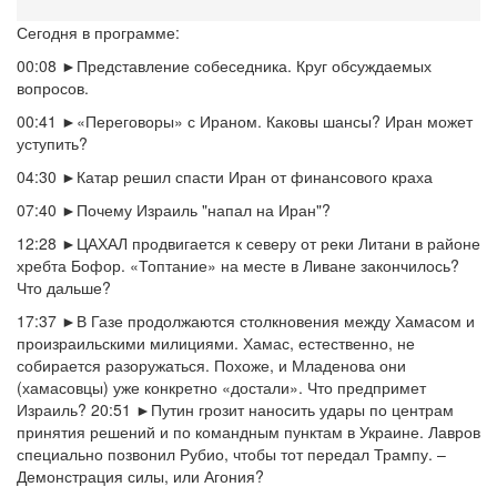
Сегодня в программе:
00:08
►Представление собеседника. Круг обсуждаемых
вопросов.
00:41
►«Переговоры» с Ираном. Каковы шансы? Иран может
уступить?
04:30 ►Катар решил спасти Иран от финансового краха
07:40 ►Почему Израиль "напал на Иран"?
12:28 ►ЦАХАЛ продвигается к северу от реки Литани в районе
хребта Бофор. «Топтание» на месте в Ливане закончилось?
Что дальше?
17:37 ►В Газе продолжаются столкновения между Хамасом и
произраильскими милициями. Хамас, естественно, не
собирается разоружаться. Похоже, и Младенова они
(хамасовцы) уже конкретно «достали». Что предпримет
Израиль? 20:51 ►Путин грозит наносить удары по центрам
принятия решений и по командным пунктам в Украине. Лавров
специально позвонил Рубио, чтобы тот передал Трампу. –
Демонстрация силы, или Агония?