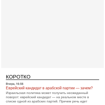
Сегодня, 10:58
Кто и как может сорвать выборы в Израиле?
В обществе все чаще звучат тревожные опасения:
предстоящие выборы могут быть сфальсифицированы, их
проведение сорвано, а итоговые результаты
Сегодня, 10:16
Нью-Йорк готовится к визиту Нетаниягу - НОВОСТИ
09/08/2026
Полиция Нью-Йорка готовится усилить меры безопасности
перед ожидаемым визитом премьер-министра Биньямина
КОРОТКО
Нетаниягу на Генассамблею ООН в сентябре. По
Вчера, 16:56
Еврейский кандидат в арабской партии — зачем?
Израильская политика может получить неожиданный
поворот: еврейский кандидат — на реальном месте в
списке одной из арабских партий. Причем речь идет