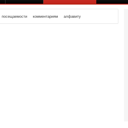
посещаемости
комментариям
алфавиту
Вч
О
о
И