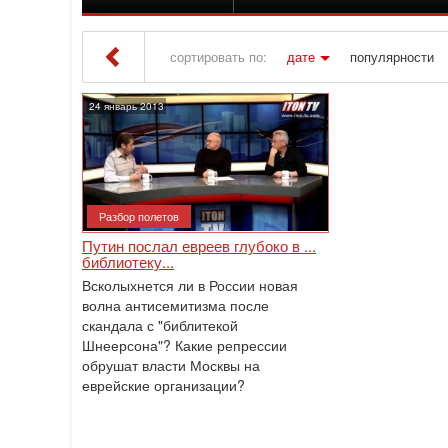
сортировать по:
дате
популярности
Iton TV
» Материалы за 24.01.2013
24 январь 2013
Разбор полетов
Путин послал евреев глубоко в ...
библиотеку...
Всколыхнется ли в России новая
волна антисемитизма после
скандала с "библитекой
Шнеерсона"? Какие репрессии
обрушат власти Москвы на
еврейские организации?