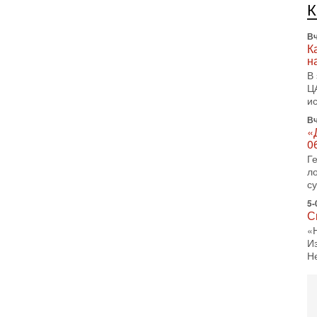
л
д
Вч
К
н
В
Ц
и
Вч
«
0
Г
л
с
5-
С
«
И
Н
5-
Т
0
П