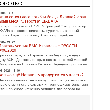
одку АХИ «Дракон» (Drakon), которая уже стала самой
КОРОТКО
орогой субмариной в истории ЦАХАЛ. Но почему её
ера, 16:51
ак на самом деле погибли бойцы Ливане? Иран
арывается! "Зверства" ШАБАКА
 эфире телеканала ITON-TV Григорий Тамар, офицер
АХАЛа в отставке, писатель, журналист, военный
сторик. Ведет программу Александр Гур-Арье.
ера, 08:20
Дракон» усилил ВМС Израиля - НОВОСТИ
6/08/2026
ермания передала Израилю новейшую подводную
одку АХИ «Дракон», которую называют самой мощной
убмариной на Ближнем Востоке. Передача прошла на
08-2026, 18:16
колько ещё Нетаниягу продержится у власти?
Нетаниягу вечен?» — почему предстоящие выборы в
зраиле могут стать самыми интригующими? Биньямин
етаниягу снова уверенно заявляет, что победа на
08-2026, 08:51
рамп пригрозил Ирану ударом - НОВОСТИ
5/08/2026
резидент США Дональд Трамп сегодня заявил, что