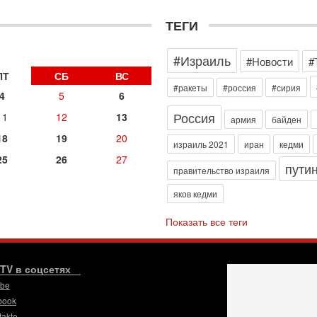
д
р
ТЕГИ
г
30
#Израиль
И
#Новости
#
о
ПТ
СБ
ВС
С
#ракеты
#россия
#сирия
4
5
6
н
п
Россия
11
12
13
армия
байден
т
18
19
20
30
израиль 2021
иран
кедми
П
25
26
27
пути
з
правительство израиля
В
яков кедми
р
30
Показать все теги
Т
3
П
в
.TV в соцсетях
И
ube
29
book
Т
takte