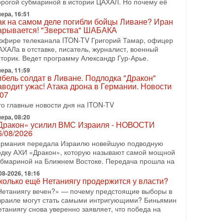
орогой субмариной в истории ЦАХАЛ. Но почему её
08-2026, 17:50
ера, 16:51
Русский голос» Израиля: кто заберет его на этот
ак на самом деле погибли бойцы Ливане? Иран
аз?
арывается! "Зверства" ШАБАКА
олоса русскоязычных репатриантов не раз кардинально
 эфире телеканала ITON-TV Григорий Тамар, офицер
еняли политический ландшафт Израиля. Достаточно
АХАЛа в отставке, писатель, журналист, военный
спомнить взлет партии «Исраэль ба-алия», когда
сторик. Ведет программу Александр Гур-Арье.
ера, 11:59
-07-2026, 17:00
ибель солдат в Ливане. Подлодка "Дракон"
айны закрытых дверей: о чём на самом деле
аводит ужас! Атака дрона в Германии. Новости
олчат Трамп и Нетаньяху?
.07
едавний визит премьер-министра Израиля Биньямина
то главные новости дня на ITON-TV
етаньяху в США и его встреча с Дональдом Трампом
ставили больше вопросов, чем ответов. Полная
ера, 08:20
Дракон» усилил ВМС Израиля - НОВОСТИ
-07-2026, 15:18
6/08/2026
ран готовит покушение на Нетаниягу! Трамп не
ермания передала Израилю новейшую подводную
очет эскалации, но КСИР готовит взрыв!
одку АХИ «Дракон», которую называют самой мощной
 эфире телеканала ITON-TV СЕРГЕЙ МИГДАЛЬ,
убмариной на Ближнем Востоке. Передача прошла на
ксперт по вопросам безопасности, офицер запаса
еждународного управления полиции Израиля, автор
08-2026, 18:16
колько ещё Нетаниягу продержится у власти?
-07-2026, 09:02
Нетаниягу вечен?» — почему предстоящие выборы в
итва за разоружение ХАМАСа - НОВОСТИ
зраиле могут стать самыми интригующими? Биньямин
1/07/2026
етаниягу снова уверенно заявляет, что победа на
егодня президент США Дональд Трамп заявил о