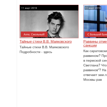
11 март 2016
11 март 2016
Алло, Смольный!
С Большой Бук
Тайные стихи В.В. Маяковского
Раввины отме
санкции
Тайные стихи В.В. Маяковского
Как саратовски
Подробности - здесь
раввином? Про
в пермской си
Светлана? Что
раввинов"? На 
отвечает зам.г
Москвы рав