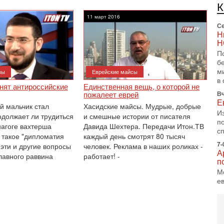
п
и
11 март 2016
Се
Н
Н
П
б
м
вы
Еврейские майсы
в 
нят антироссийские
Единственная вещь, о которой не
пожалеет еврей
Вч
Е
й мальчик стал
Хасидские майсы. Мудрые, добрые
И
должает ли трудиться
и смешные истории от писателя
п
нагоге вахтерша
Давида Шехтера. Передачи Итон.ТВ
с
 такое "дипломатия
каждый день смотрят 80 тысяч
7-
эти и другие вопросы
человек. Реклама в наших роликах -
А
лавного раввина
работает! -
п
М
е
п
6-
О
о