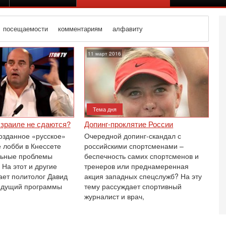
посещаемости
комментариям
алфавиту
11 март 2016
Тема дня
Израиле не сдаются?
Допинг-проклятие России
озданное «русское»
Очередной допинг-скандал с
 лобби в Кнессете
российскими спортсменами –
льные проблемы
беспечность самих спортсменов и
На этот и другие
тренеров или преднамеренная
ает политолог Давид
акция западных спецслужб? На эту
едущий программы
тему рассуждает спортивный
журналист и врач,
Се
К
В