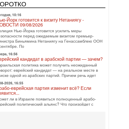
редстоящие выборы могут быть сфальсифицированы,
КОРОТКО
х проведение сорвано, а итоговые результаты
годня, 10:16
ью-Йорк готовится к визиту Нетаниягу -
ОВОСТИ 09/08/2026
олиция Нью-Йорка готовится усилить меры
езопасности перед ожидаемым визитом премьер-
инистра Биньямина Нетаниягу на Генассамблею ООН
сентябре. По
ера, 16:56
врейский кандидат в арабской партии — зачем?
зраильская политика может получить неожиданный
оворот: еврейский кандидат — на реальном месте в
писке одной из арабских партий. Причем речь идет
08-2026, 16:55
рабо-еврейская партия изменит всё? Если
оявится...
ожет ли в Израиле появиться полноценный арабо-
врейский политический альянс? Что произойдет с
олитическим раскладом сил, если арабский список
08-2026, 17:49
снащен ли израильский «Дракон» ядерным
ружием?