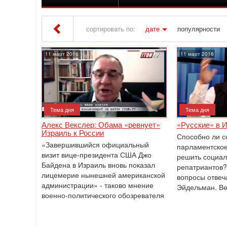
сортировать по:
дате
популярности
Iton TV
» Материалы за 11.03.2016
11 март 2016
11 март 2016
Тема дня
Тема дня
Алекс Векслер: Обама «ревнует»
«Русские» в 
Израиль к России
Способно ли с
«Завершившийся официальный
парламентское
визит вице-президента США Джо
решить социа
Байдена в Израиль вновь показал
репатриантов? 
лицемерие нынешней американской
вопросы отвеч
администрации» - таково мнение
Эйдельман. В
военно-политического обозревателя