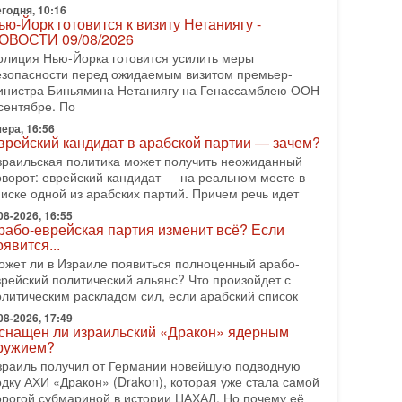
еряет последних союзников. Путин - псих!
годня, 10:16
ью-Йорк готовится к визиту Нетаниягу -
 эфире ITON-TV доктор Эльдар Намазов , историк,
ОВОСТИ 09/08/2026
олитолог, в прошлом – помощник Президента
зербайджана Гейдара Алиева . Ведет программу
олиция Нью-Йорка готовится усилить меры
лександр
езопасности перед ожидаемым визитом премьер-
инистра Биньямина Нетаниягу на Генассамблею ООН
08-2026, 11:09
сентябре. По
ыборы в Израиле в опасности?! ШАБАК
ормирует спецотдел
ера, 16:56
врейский кандидат в арабской партии — зачем?
 этом выпуске мы разбираем одну из самых тревожных
зраильская политика может получить неожиданный
м израильской политики. Известно, что израильская
оворот: еврейский кандидат — на реальном месте в
лужба общей безопасности (ШАБАК) создала
писке одной из арабских партий. Причем речь идет
08-2026, 08:32
08-2026, 16:55
рамп и Иран: последний шанс - НОВОСТИ
рабо-еврейская партия изменит всё? Если
3/08/2026
оявится...
резидент США Дональд Трамп объявил о
ожет ли в Израиле появиться полноценный арабо-
озобновлении переговоров с Ираном, но Тегеран пока
врейский политический альянс? Что произойдет с
 подтвердил готовность к диалогу. По словам
олитическим раскладом сил, если арабский список
мериканского
08-2026, 17:49
08-2026, 08:42
снащен ли израильский «Дракон» ядерным
рамп отменил удар по Ирану - НОВОСТИ
ружием?
2/08/2026
зраиль получил от Германии новейшую подводную
резидент США Дональд Трамп сегодня заявил об
одку АХИ «Дракон» (Drakon), которая уже стала самой
тмене подготовленного удара по Ирану после
орогой субмариной в истории ЦАХАЛ. Но почему её