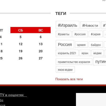
о
с
1-
ТЕГИ
«
р
#Израиль
Г
#Новости
#
м
ПТ
СБ
ВС
в
#ракеты
#россия
#сирия
4
5
6
31
Россия
Т
11
12
13
армия
байден
м
18
19
20
Н
израиль 2021
иран
кедми
Н
25
26
27
пути
о
правительство израиля
31
яков кедми
И
х
Показать все теги
В
э
М
.TV в соцсетях
31
Б
ube
3
book