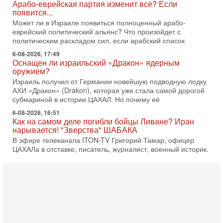
Может ли в Израиле появиться полноценный арабо-
еврейский политический альянс? Что произойдет с
политическим раскладом сил, если арабский список
6-08-2026, 17:49
Оснащен ли израильский «Дракон» ядерным
оружием?
Израиль получил от Германии новейшую подводную лодку
АХИ «Дракон» (Drakon), которая уже стала самой дорогой
субмариной в истории ЦАХАЛ. Но почему её
6-08-2026, 16:51
Как на самом деле погибли бойцы Ливане? Иран
нарывается! "Зверства" ШАБАКА
В эфире телеканала ITON-TV Григорий Тамар, офицер
ЦАХАЛа в отставке, писатель, журналист, военный историк.
Ведет программу Александр Гур-Арье.
6-08-2026, 08:20
«Дракон» усилил ВМС Израиля - НОВОСТИ
06/08/2026
Германия передала Израилю новейшую подводную лодку
АХИ «Дракон», которую называют самой мощной
субмариной на Ближнем Востоке. Передача прошла на
5-08-2026, 18:16
Сколько ещё Нетаниягу продержится у власти?