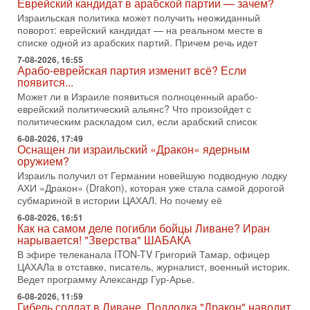
2-08-2026, 08:42
Еврейский кандидат в арабской партии — зачем?
Трамп отменил удар по Ирану - НОВОСТИ
Израильская политика может получить неожиданный
02/08/2026
поворот: еврейский кандидат — на реальном месте в
Президент США Дональд Трамп сегодня заявил об отмене
списке одной из арабских партий. Причем речь идет
подготовленного удара по Ирану после обращений
7-08-2026, 16:55
Тегерана и других стран региона. По его словам,
Арабо-еврейская партия изменит всё? Если
появится...
1-08-2026, 17:50
«Русский голос» Израиля: кто заберет его на этот
Может ли в Израиле появиться полноценный арабо-
раз?
еврейский политический альянс? Что произойдет с
Голоса русскоязычных репатриантов не раз кардинально
политическим раскладом сил, если арабский список
меняли политический ландшафт Израиля. Достаточно
6-08-2026, 17:49
вспомнить взлет партии «Исраэль ба-алия», когда
Оснащен ли израильский «Дракон» ядерным
оружием?
31-07-2026, 17:00
Тайны закрытых дверей: о чём на самом деле
Израиль получил от Германии новейшую подводную лодку
молчат Трамп и Нетаньяху?
АХИ «Дракон» (Drakon), которая уже стала самой дорогой
субмариной в истории ЦАХАЛ. Но почему её
Недавний визит премьер-министра Израиля Биньямина
Нетаньяху в США и его встреча с Дональдом Трампом
6-08-2026, 16:51
оставили больше вопросов, чем ответов. Полная
Как на самом деле погибли бойцы Ливане? Иран
нарывается! "Зверства" ШАБАКА
31-07-2026, 15:18
В эфире телеканала ITON-TV Григорий Тамар, офицер
Иран готовит покушение на Нетаниягу! Трамп не
ЦАХАЛа в отставке, писатель, журналист, военный историк.
хочет эскалации, но КСИР готовит взрыв!
Ведет программу Александр Гур-Арье.
В эфире телеканала ITON-TV СЕРГЕЙ МИГДАЛЬ, эксперт
по вопросам безопасности, офицер запаса
6-08-2026, 11:59
Гибель солдат в Ливане. Подлодка "Дракон" наводит
Международного управления полиции Израиля, автор