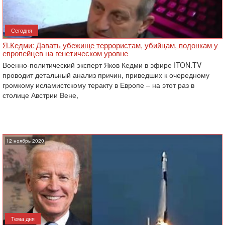
Сегодня
Я.Кедми: Давать убежище террористам, убийцам, подонкам у
европейцев на генетическом уровне
Военно-политический эксперт Яков Кедми в эфире ITON.TV
проводит детальный анализ причин, приведших к очередному
громкому исламистскому теракту в Европе – на этот раз в
столице Австрии Вене,
12 ноябрь 2020
Тема дня