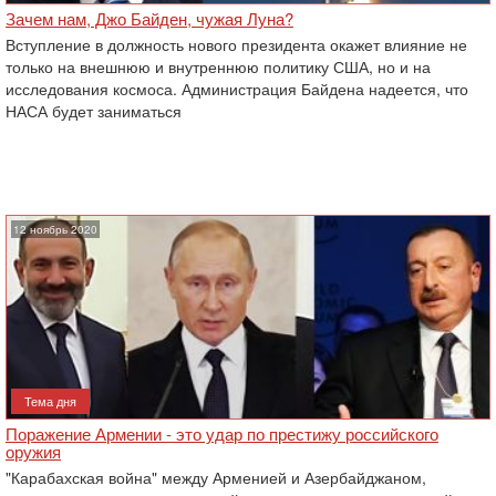
Зачем нам, Джо Байден, чужая Луна?
Вступление в должность нового президента окажет влияние не
только на внешнюю и внутреннюю политику США, но и на
исследования космоса. Администрация Байдена надеется, что
НАСА будет заниматься
12 ноябрь 2020
Тема дня
Поражение Армении - это удар по престижу российского
оружия
"Карабахская война" между Арменией и Азербайджаном,