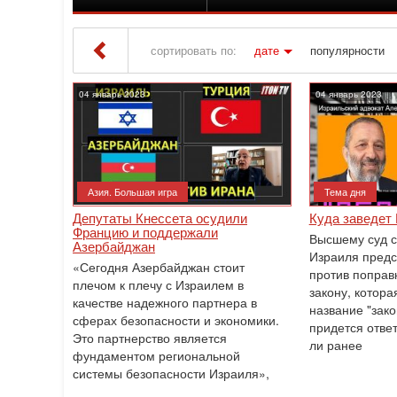
сортировать по:
дате
популярности
Iton TV
» Материалы за 04.01.2023
04 январь 2023
04 январь 2023
Азия. Большая игра
Тема дня
Депутаты Кнессета осудили
Куда заведет 
Францию и поддержали
Высшему суд с
Азербайджан
Израиля предс
«Сегодня Азербайджан стоит
против поправ
плечом к плечу с Израилем в
закону, котора
качестве надежного партнера в
название "зако
сферах безопасности и экономики.
придется ответ
Это партнерство является
ли ранее
фундаментом региональной
системы безопасности Израиля»,