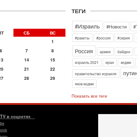
д
р
ТЕГИ
г
30
#Израиль
И
#Новости
#
о
ПТ
СБ
ВС
С
#ракеты
#россия
#сирия
1
н
п
Россия
6
7
8
армия
байден
т
13
14
15
30
израиль 2021
иран
кедми
П
20
21
22
пути
з
правительство израиля
27
28
29
В
яков кедми
р
30
Показать все теги
Т
3
П
в
.TV в соцсетях
И
ube
29
book
Т
takte