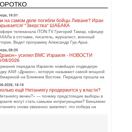
одку АХИ «Дракон» (Drakon), которая уже стала самой
КОРОТКО
орогой субмариной в истории ЦАХАЛ. Но почему её
ера, 16:51
ак на самом деле погибли бойцы Ливане? Иран
арывается! "Зверства" ШАБАКА
 эфире телеканала ITON-TV Григорий Тамар, офицер
АХАЛа в отставке, писатель, журналист, военный
сторик. Ведет программу Александр Гур-Арье.
ера, 08:20
Дракон» усилил ВМС Израиля - НОВОСТИ
6/08/2026
ермания передала Израилю новейшую подводную
одку АХИ «Дракон», которую называют самой мощной
убмариной на Ближнем Востоке. Передача прошла на
08-2026, 18:16
колько ещё Нетаниягу продержится у власти?
Нетаниягу вечен?» — почему предстоящие выборы в
зраиле могут стать самыми интригующими? Биньямин
етаниягу снова уверенно заявляет, что победа на
08-2026, 08:51
рамп пригрозил Ирану ударом - НОВОСТИ
5/08/2026
резидент США Дональд Трамп сегодня заявил, что