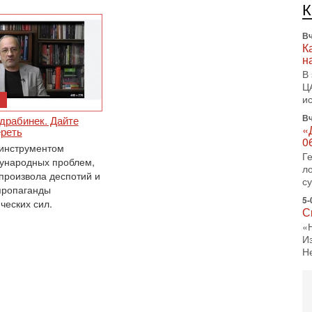
л
д
Вч
К
н
В
Ц
и
Вч
драбинек. Дайте
«
реть
0
инструментом
Г
ународных проблем,
л
произвола деспотий и
с
пропаганды
5-
ческих сил.
С
«
И
Н
5-
Т
0
П