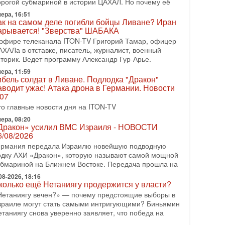
орогой субмариной в истории ЦАХАЛ. Но почему её
08-2026, 17:50
ера, 16:51
Русский голос» Израиля: кто заберет его на этот
ак на самом деле погибли бойцы Ливане? Иран
аз?
арывается! "Зверства" ШАБАКА
олоса русскоязычных репатриантов не раз кардинально
 эфире телеканала ITON-TV Григорий Тамар, офицер
еняли политический ландшафт Израиля. Достаточно
АХАЛа в отставке, писатель, журналист, военный
спомнить взлет партии «Исраэль ба-алия», когда
сторик. Ведет программу Александр Гур-Арье.
ера, 11:59
-07-2026, 17:00
ибель солдат в Ливане. Подлодка "Дракон"
айны закрытых дверей: о чём на самом деле
аводит ужас! Атака дрона в Германии. Новости
олчат Трамп и Нетаньяху?
.07
едавний визит премьер-министра Израиля Биньямина
то главные новости дня на ITON-TV
етаньяху в США и его встреча с Дональдом Трампом
ставили больше вопросов, чем ответов. Полная
ера, 08:20
Дракон» усилил ВМС Израиля - НОВОСТИ
-07-2026, 15:18
6/08/2026
ран готовит покушение на Нетаниягу! Трамп не
ермания передала Израилю новейшую подводную
очет эскалации, но КСИР готовит взрыв!
одку АХИ «Дракон», которую называют самой мощной
 эфире телеканала ITON-TV СЕРГЕЙ МИГДАЛЬ,
убмариной на Ближнем Востоке. Передача прошла на
ксперт по вопросам безопасности, офицер запаса
еждународного управления полиции Израиля, автор
08-2026, 18:16
колько ещё Нетаниягу продержится у власти?
-07-2026, 09:02
Нетаниягу вечен?» — почему предстоящие выборы в
итва за разоружение ХАМАСа - НОВОСТИ
зраиле могут стать самыми интригующими? Биньямин
1/07/2026
етаниягу снова уверенно заявляет, что победа на
егодня президент США Дональд Трамп заявил о