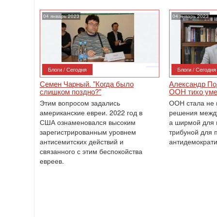
04 январь 2023
04 январь 2023
Блоги / Сегодня
Блоги / Сегодня
Семен Чарный. "Когда было
Александр По
слишком поздно?"
ООН тихо уме
Этим вопросом задались
ООН стала не 
американские евреи. 2022 год в
решения межд
США ознаменовался высоким
а ширмой для 
зарегистрированным уровнем
трибуной для 
антисемитских действий и
антидемократи
связанного с этим беспокойства
евреев.