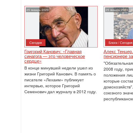
25 январь 2023
25 январь 2023
Сегодня
Блоги / Сегодня
Григорий Канович: «Главная
Алекс Тенцер
синагога — это человеческое
пенсионере за
сердце»
"Обязательная
В конце минувшей недели ушел из
2008 году, пр
жизни Григорий Канович. В память о
положения лиц
писателе «Лехаим» публикует
которые соста
интервью, которое Григорий
домохозяйств"
Семенович дал журналу в 2012 году.
союзного знач
республиканск