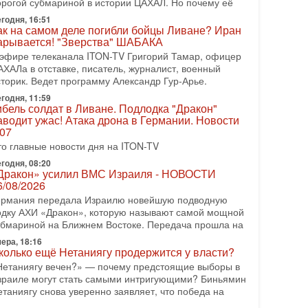
орогой субмариной в истории ЦАХАЛ. Но почему её
08-2026, 17:50
годня, 16:51
Русский голос» Израиля: кто заберет его на этот
ак на самом деле погибли бойцы Ливане? Иран
аз?
арывается! "Зверства" ШАБАКА
олоса русскоязычных репатриантов не раз кардинально
 эфире телеканала ITON-TV Григорий Тамар, офицер
еняли политический ландшафт Израиля. Достаточно
АХАЛа в отставке, писатель, журналист, военный
спомнить взлет партии «Исраэль ба-алия», когда
сторик. Ведет программу Александр Гур-Арье.
годня, 11:59
-07-2026, 17:00
ибель солдат в Ливане. Подлодка "Дракон"
айны закрытых дверей: о чём на самом деле
аводит ужас! Атака дрона в Германии. Новости
олчат Трамп и Нетаньяху?
.07
едавний визит премьер-министра Израиля Биньямина
то главные новости дня на ITON-TV
етаньяху в США и его встреча с Дональдом Трампом
ставили больше вопросов, чем ответов. Полная
годня, 08:20
Дракон» усилил ВМС Израиля - НОВОСТИ
-07-2026, 15:18
6/08/2026
ран готовит покушение на Нетаниягу! Трамп не
ермания передала Израилю новейшую подводную
очет эскалации, но КСИР готовит взрыв!
одку АХИ «Дракон», которую называют самой мощной
 эфире телеканала ITON-TV СЕРГЕЙ МИГДАЛЬ,
убмариной на Ближнем Востоке. Передача прошла на
ксперт по вопросам безопасности, офицер запаса
еждународного управления полиции Израиля, автор
ера, 18:16
колько ещё Нетаниягу продержится у власти?
-07-2026, 09:02
Нетаниягу вечен?» — почему предстоящие выборы в
итва за разоружение ХАМАСа - НОВОСТИ
зраиле могут стать самыми интригующими? Биньямин
1/07/2026
етаниягу снова уверенно заявляет, что победа на
егодня президент США Дональд Трамп заявил о