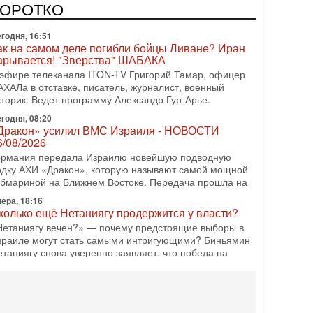
одку АХИ «Дракон» (Drakon), которая уже стала самой
КОРОТКО
орогой субмариной в истории ЦАХАЛ. Но почему её
годня, 16:51
ак на самом деле погибли бойцы Ливане? Иран
арывается! "Зверства" ШАБАКА
 эфире телеканала ITON-TV Григорий Тамар, офицер
АХАЛа в отставке, писатель, журналист, военный
сторик. Ведет программу Александр Гур-Арье.
годня, 08:20
Дракон» усилил ВМС Израиля - НОВОСТИ
6/08/2026
ермания передала Израилю новейшую подводную
одку АХИ «Дракон», которую называют самой мощной
убмариной на Ближнем Востоке. Передача прошла на
ера, 18:16
колько ещё Нетаниягу продержится у власти?
Нетаниягу вечен?» — почему предстоящие выборы в
зраиле могут стать самыми интригующими? Биньямин
етаниягу снова уверенно заявляет, что победа на
ера, 08:51
рамп пригрозил Ирану ударом - НОВОСТИ
5/08/2026
резидент США Дональд Трамп сегодня заявил, что