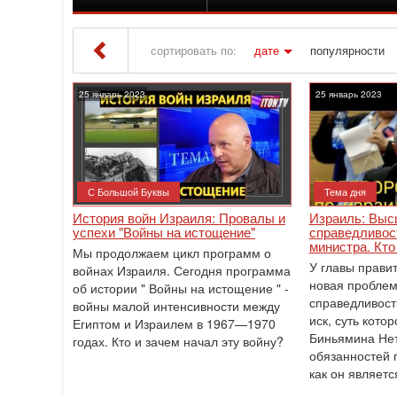
сортировать по:
дате
популярности
Iton TV
» Материалы за 25.01.2023
25 январь 2023
25 январь 2023
С Большой Буквы
Тема дня
История войн Израиля: Провалы и
Израиль: Выс
успехи "Войны на истощение"
справедливос
министра. Кто
Мы продолжаем цикл программ о
У главы прави
войнах Израиля. Сегодня программа
новая проблем
об истории " Войны на истощение " -
справедливост
войны малой интенсивности между
иск, суть котор
Египтом и Израилем в 1967—1970
Биньямина Нет
годах. Кто и зачем начал эту войну?
обязанностей 
как он являетс