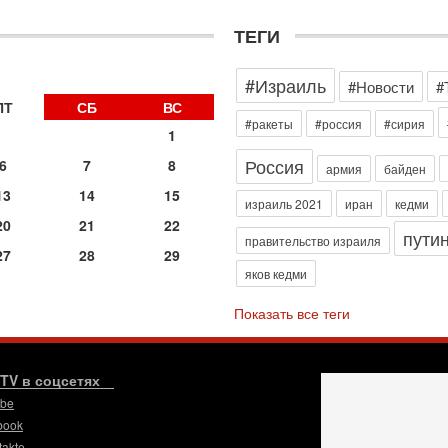
д
р
ТЕГИ
г
30
#Израиль
И
#Новости
#
о
ПТ
СБ
ВС
С
#ракеты
#россия
#сирия
1
н
п
Россия
6
7
8
армия
байден
т
13
14
15
30
израиль 2021
иран
кедми
П
20
21
22
пути
з
правительство израиля
27
28
29
В
яков кедми
р
30
Показать все теги
Т
3
П
в
.TV в соцсетях
И
ube
29
book
Т
takte