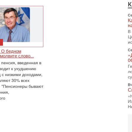
л
д
Се
К
н
В
Ц
и
Се
. О бедном
«
молвите слово...
0
 пенсия, введенная в
Г
иводит к ухудшению
л
 с низкими доходами,
с
вляют 30% всех
Вч
. "Пенсионеры бывают
С
ения,
«
ого
И
Н
Вч
Т
0
П