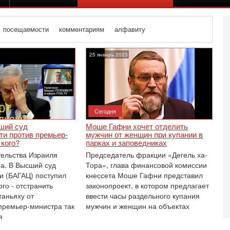
посещаемости
комментариям
алфавиту
25 январь 2023
Сегодня
ший суд
Моше Гафни хочет отделить
ти против премьер-
мужчин от женщин при купании в
 кого?
парках и заповедниках
тельства Израиля
Председатель фракции «Дегель ха-
а. В Высший суд
Тора», глава финансовой комиссии
и (БАГАЦ) поступил
кнессета Моше Гафни представил
ого - отстранить
законопроект, в котором предлагает
аньяху от
ввести часы раздельного купания
Се
О
премьер-министра так
мужчин и женщин на объектах
о
я
И