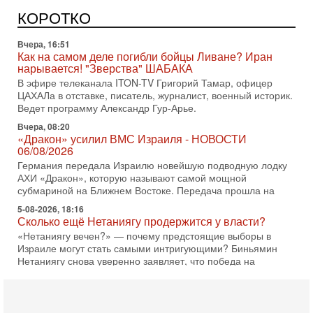
Израиль получил от Германии новейшую подводную лодку
АХИ «Дракон» (Drakon), которая уже стала самой дорогой
КОРОТКО
субмариной в истории ЦАХАЛ. Но почему её
Вчера, 16:51
Как на самом деле погибли бойцы Ливане? Иран
нарывается! "Зверства" ШАБАКА
В эфире телеканала ITON-TV Григорий Тамар, офицер
ЦАХАЛа в отставке, писатель, журналист, военный историк.
Ведет программу Александр Гур-Арье.
Вчера, 08:20
«Дракон» усилил ВМС Израиля - НОВОСТИ
06/08/2026
Германия передала Израилю новейшую подводную лодку
АХИ «Дракон», которую называют самой мощной
субмариной на Ближнем Востоке. Передача прошла на
5-08-2026, 18:16
Сколько ещё Нетаниягу продержится у власти?
«Нетаниягу вечен?» — почему предстоящие выборы в
Израиле могут стать самыми интригующими? Биньямин
Нетаниягу снова уверенно заявляет, что победа на
5-08-2026, 08:51
Трамп пригрозил Ирану ударом - НОВОСТИ
05/08/2026