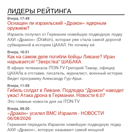
1-08-2026, 17:50
«Русский голос» Израиля: кто заберет его на этот
ЛИДЕРЫ РЕЙТИНГА
раз?
Голоса русскоязычных репатриантов не раз кардинально
Вчера, 17:49
меняли политический ландшафт Израиля. Достаточно
Оснащен ли израильский «Дракон» ядерным
вспомнить взлет партии «Исраэль ба-алия», когда
оружием?
Израиль получил от Германии новейшую подводную лодку
31-07-2026, 17:00
АХИ «Дракон» (Drakon), которая уже стала самой дорогой
Тайны закрытых дверей: о чём на самом деле
субмариной в истории ЦАХАЛ. Но почему её
молчат Трамп и Нетаньяху?
Недавний визит премьер-министра Израиля Биньямина
Вчера, 16:51
Как на самом деле погибли бойцы Ливане? Иран
Нетаньяху в США и его встреча с Дональдом Трампом
нарывается! "Зверства" ШАБАКА
оставили больше вопросов, чем ответов. Полная
В эфире телеканала ITON-TV Григорий Тамар, офицер
31-07-2026, 15:18
ЦАХАЛа в отставке, писатель, журналист, военный историк.
Иран готовит покушение на Нетаниягу! Трамп не
Ведет программу Александр Гур-Арье.
хочет эскалации, но КСИР готовит взрыв!
Вчера, 11:59
В эфире телеканала ITON-TV СЕРГЕЙ МИГДАЛЬ, эксперт
Гибель солдат в Ливане. Подлодка "Дракон" наводит
по вопросам безопасности, офицер запаса
ужас! Атака дрона в Германии. Новости 6.07
Международного управления полиции Израиля, автор
Это главные новости дня на ITON-TV
31-07-2026, 09:02
Вчера, 08:20
Битва за разоружение ХАМАСа - НОВОСТИ
«Дракон» усилил ВМС Израиля - НОВОСТИ
31/07/2026
06/08/2026
Сегодня президент США Дональд Трамп заявил о
Германия передала Израилю новейшую подводную лодку
достижении исторического соглашения о полном
АХИ «Дракон», которую называют самой мощной
разоружении ХАМАСа и других вооруженных группировок в