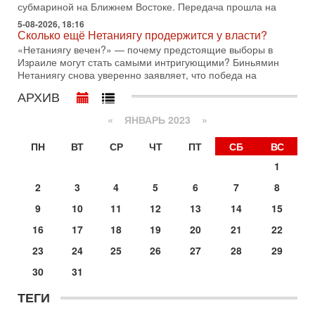
субмариной на Ближнем Востоке. Передача прошла на
30-07-2026, 17:59
5-08-2026, 18:16
Иран доведет Трампа до крайних мер? Разбор и
Сколько ещё Нетаниягу продержится у власти?
оценка от военного обозревателя Давида Шарпа
«Нетаниягу вечен?» — почему предстоящие выборы в
Ситуация вокруг противостояния Ирана и США накаляется
Израиле могут стать самыми интригующими? Биньямин
с каждым днем. Почему Трамп в самый последний момент
Нетаниягу снова уверенно заявляет, что победа на
отменил решение о нанесении тяжелых ударов
АРХИВ
30-07-2026, 16:54
Покупатель авиакомпании «Аркия» намерен
«
ЯНВАРЬ 2023
»
запретить полеты по субботам!
Вокруг возможной продажи авиакомпании «Аркия»
ПН
ВТ
СР
ЧТ
ПТ
СБ
ВС
разгорается громкий конфликт.
1
30-07-2026, 08:16
Трамп готовит удар по Ирану - НОВОСТИ 30/07/2026
2
3
4
5
6
7
8
Президент США Дональд Трамп сегодня рассматривает
9
10
11
12
13
14
15
возможность масштабной военной операции против Ирана
после ракетной атаки на американскую базу в
16
17
18
19
20
21
22
29-07-2026, 18:28
23
24
25
26
27
28
29
Трамп взбешен атакой на базы! Иран играет с огнем.
Израиль меняет курс
30
31
В эфире телеканала ITON-TV политолог Цви Маген,
дипломат, в прошлом - старший офицер военной разведки
ТЕГИ
АМАН, глава спецслужбы "Натив", ‎Чрезвычайный и