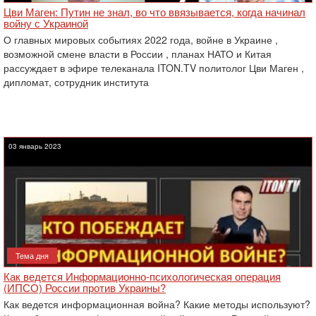
Цви Маген: Путин не знал, во что ввязывается, когда начинал
войну с Украиной
О главных мировых событиях 2022 года, войне в Украине ,
возможной смене власти в России , планах НАТО и Китая
рассуждает в эфире телеканала ITON.TV политолог Цви Маген ,
дипломат, сотрудник института
03 январь 2023
Тема дня
Как ведется Информационно-психологическая операция
(ИПСО) России против Украины?
Как ведется информационная война? Какие методы используют?