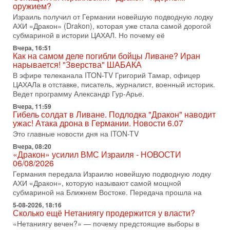
вспомнить взлет партии «Исраэль ба-алия», когда
оружием?
Израиль получил от Германии новейшую подводную лодку
31-07-2026, 17:00
АХИ «Дракон» (Drakon), которая уже стала самой дорогой
Тайны закрытых дверей: о чём на самом деле
субмариной в истории ЦАХАЛ. Но почему её
молчат Трамп и Нетаньяху?
Недавний визит премьер-министра Израиля Биньямина
Вчера, 16:51
Как на самом деле погибли бойцы Ливане? Иран
Нетаньяху в США и его встреча с Дональдом Трампом
нарывается! "Зверства" ШАБАКА
оставили больше вопросов, чем ответов. Полная
В эфире телеканала ITON-TV Григорий Тамар, офицер
31-07-2026, 15:18
ЦАХАЛа в отставке, писатель, журналист, военный историк.
Иран готовит покушение на Нетаниягу! Трамп не
Ведет программу Александр Гур-Арье.
хочет эскалации, но КСИР готовит взрыв!
Вчера, 11:59
В эфире телеканала ITON-TV СЕРГЕЙ МИГДАЛЬ, эксперт
Гибель солдат в Ливане. Подлодка "Дракон" наводит
по вопросам безопасности, офицер запаса
ужас! Атака дрона в Германии. Новости 6.07
Международного управления полиции Израиля, автор
Это главные новости дня на ITON-TV
31-07-2026, 09:02
Вчера, 08:20
Битва за разоружение ХАМАСа - НОВОСТИ
«Дракон» усилил ВМС Израиля - НОВОСТИ
31/07/2026
06/08/2026
Сегодня президент США Дональд Трамп заявил о
Германия передала Израилю новейшую подводную лодку
достижении исторического соглашения о полном
АХИ «Дракон», которую называют самой мощной
разоружении ХАМАСа и других вооруженных группировок в
субмариной на Ближнем Востоке. Передача прошла на
30-07-2026, 17:59
5-08-2026, 18:16
Иран доведет Трампа до крайних мер? Разбор и
Сколько ещё Нетаниягу продержится у власти?
оценка от военного обозревателя Давида Шарпа
«Нетаниягу вечен?» — почему предстоящие выборы в
Ситуация вокруг противостояния Ирана и США накаляется