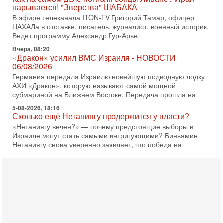
нарывается! "Зверства" ШАБАКА
В эфире телеканала ITON-TV Григорий Тамар, офицер
ЦАХАЛа в отставке, писатель, журналист, военный историк.
Ведет программу Александр Гур-Арье.
Вчера, 08:20
«Дракон» усилил ВМС Израиля - НОВОСТИ
06/08/2026
Германия передала Израилю новейшую подводную лодку
АХИ «Дракон», которую называют самой мощной
субмариной на Ближнем Востоке. Передача прошла на
5-08-2026, 18:16
Сколько ещё Нетаниягу продержится у власти?
«Нетаниягу вечен?» — почему предстоящие выборы в
Израиле могут стать самыми интригующими? Биньямин
Нетаниягу снова уверенно заявляет, что победа на
5-08-2026, 08:51
Трамп пригрозил Ирану ударом - НОВОСТИ
05/08/2026
Президент США Дональд Трамп сегодня заявил, что
Ормузский пролив может быть открыт «очень скоро». По
его словам, если этого не произойдет, Иран ждет
4-08-2026, 20:08