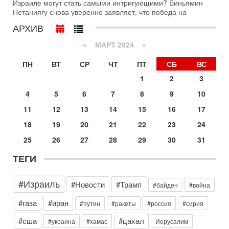
Израиле могут стать самыми интригующими? Биньямин
с каждым днем. Почему Трамп в самый последний момент
Нетаниягу снова уверенно заявляет, что победа на
отменил решение о нанесении тяжелых ударов
АРХИВ
30-07-2026, 16:54
Покупатель авиакомпании «Аркия» намерен
«
МАРТ 2024
»
запретить полеты по субботам!
Вокруг возможной продажи авиакомпании «Аркия»
ПН
ВТ
СР
ЧТ
ПТ
СБ
ВС
разгорается громкий конфликт.
1
2
3
30-07-2026, 08:16
Трамп готовит удар по Ирану - НОВОСТИ 30/07/2026
4
5
6
7
8
9
10
Президент США Дональд Трамп сегодня рассматривает
11
12
13
14
15
16
17
возможность масштабной военной операции против Ирана
после ракетной атаки на американскую базу в
18
19
20
21
22
23
24
29-07-2026, 18:28
25
26
27
28
29
30
31
Трамп взбешен атакой на базы! Иран играет с огнем.
Израиль меняет курс
ТЕГИ
В эфире телеканала ITON-TV политолог Цви Маген,
дипломат, в прошлом - старший офицер военной разведки
АМАН, глава спецслужбы "Натив", ‎Чрезвычайный и
#Израиль
#Новости
#Трамп
#байден
#война
Вчера, 17:49
Оснащен ли израильский «Дракон» ядерным
#газа
#иран
#путин
#ракеты
#россия
#сирия
оружием?
#сша
#цахал
Израиль получил от Германии новейшую подводную лодку
#украина
#хамас
Иерусалим