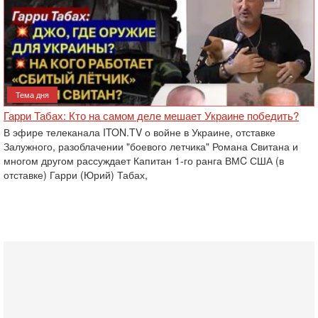
Тема дня
Гарри Табах: Кто на самом деле мешает Украине победить?
В эфире телеканала ITON.TV о войне в Украине, отставке
Залужного, разоблачении "боевого летчика" Романа Свитана и
многом другом рассуждает Капитан 1-го ранга ВМC США (в
отставке) Гарри (Юрий) Табах,