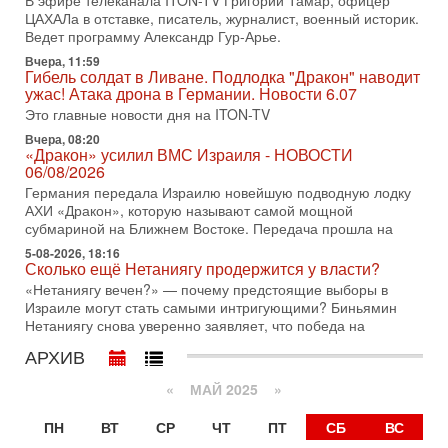
В эфире телеканала ITON-TV Григорий Тамар, офицер
31-07-2026, 15:18
ЦАХАЛа в отставке, писатель, журналист, военный историк.
Иран готовит покушение на Нетаниягу! Трамп не
Ведет программу Александр Гур-Арье.
хочет эскалации, но КСИР готовит взрыв!
Вчера, 11:59
В эфире телеканала ITON-TV СЕРГЕЙ МИГДАЛЬ, эксперт
Гибель солдат в Ливане. Подлодка "Дракон" наводит
по вопросам безопасности, офицер запаса
ужас! Атака дрона в Германии. Новости 6.07
Международного управления полиции Израиля, автор
Это главные новости дня на ITON-TV
31-07-2026, 09:02
Вчера, 08:20
Битва за разоружение ХАМАСа - НОВОСТИ
«Дракон» усилил ВМС Израиля - НОВОСТИ
31/07/2026
06/08/2026
Сегодня президент США Дональд Трамп заявил о
Германия передала Израилю новейшую подводную лодку
достижении исторического соглашения о полном
АХИ «Дракон», которую называют самой мощной
разоружении ХАМАСа и других вооруженных группировок в
субмариной на Ближнем Востоке. Передача прошла на
30-07-2026, 17:59
5-08-2026, 18:16
Иран доведет Трампа до крайних мер? Разбор и
Сколько ещё Нетаниягу продержится у власти?
оценка от военного обозревателя Давида Шарпа
«Нетаниягу вечен?» — почему предстоящие выборы в
Ситуация вокруг противостояния Ирана и США накаляется
Израиле могут стать самыми интригующими? Биньямин
с каждым днем. Почему Трамп в самый последний момент
Нетаниягу снова уверенно заявляет, что победа на
отменил решение о нанесении тяжелых ударов
АРХИВ
30-07-2026, 16:54
Покупатель авиакомпании «Аркия» намерен
«
МАЙ 2025
»
запретить полеты по субботам!
Вокруг возможной продажи авиакомпании «Аркия»
ПН
ВТ
СР
ЧТ
ПТ
СБ
ВС
разгорается громкий конфликт.