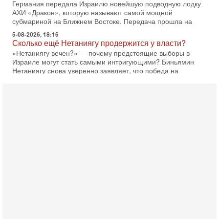
Германия передала Израилю новейшую подводную лодку
АХИ «Дракон», которую называют самой мощной
субмариной на Ближнем Востоке. Передача прошла на
5-08-2026, 18:16
Сколько ещё Нетаниягу продержится у власти?
«Нетаниягу вечен?» — почему предстоящие выборы в
Израиле могут стать самыми интригующими? Биньямин
Нетаниягу снова уверенно заявляет, что победа на
5-08-2026, 08:51
Трамп пригрозил Ирану ударом - НОВОСТИ
05/08/2026
Президент США Дональд Трамп сегодня заявил, что
Ормузский пролив может быть открыт «очень скоро». По
его словам, если этого не произойдет, Иран ждет
4-08-2026, 20:08
Трамп выбирает подходящий момент для удара!
Украину никогда не примут в НАТО
Сегодня гость нашей студии капитан 1-го ранга ВМC США
(в отставке) Гарри (Юрий) Табах, в прошлом: командир
антитеррористического центра НАТО в
3-08-2026, 19:07
«Либо в армию — либо в тюрьму?»
Ситуация вокруг призыва ультраортодоксов в ЦАХАЛ