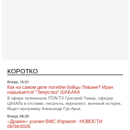
Вчера, 17:49
Оснащен ли израильский «Дракон» ядерным
оружием?
Израиль получил от Германии новейшую подводную лодку
АХИ «Дракон» (Drakon), которая уже стала самой дорогой
КОРОТКО
субмариной в истории ЦАХАЛ. Но почему её
Вчера, 16:51
Как на самом деле погибли бойцы Ливане? Иран
нарывается! "Зверства" ШАБАКА
В эфире телеканала ITON-TV Григорий Тамар, офицер
ЦАХАЛа в отставке, писатель, журналист, военный историк.
Ведет программу Александр Гур-Арье.
Вчера, 08:20
«Дракон» усилил ВМС Израиля - НОВОСТИ
06/08/2026