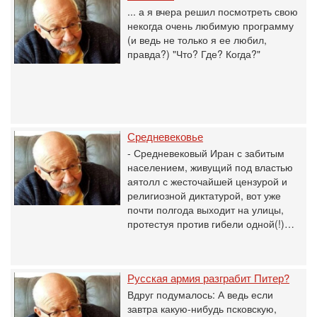
... а я вчера решил посмотреть свою
некогда очень любимую программу
(и ведь не только я ее любил,
правда?) "Что? Где? Когда?"
Средневековье
- Средневековый Иран с забитым
населением, живущий под властью
аятолл с жесточайшей цензурой и
религиозной диктатурой, вот уже
почти полгода выходит на улицы,
протестуя против гибели одной(!)…
Русская армия разграбит Питер?
Вдруг подумалось: А ведь если
завтра какую-нибудь псковскую,