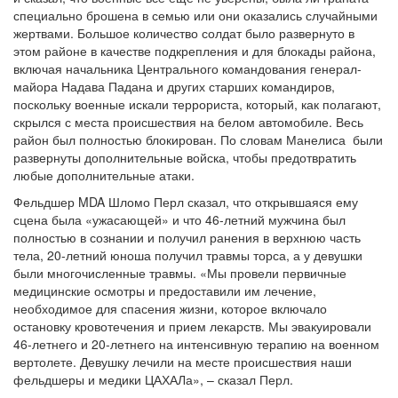
специально брошена в семью или они оказались случайными
жертвами. Большое количество солдат было развернуто в
этом районе в качестве подкрепления и для блокады района,
включая начальника Центрального командования генерал-
майора Надава Падана и других старших командиров,
поскольку военные искали террориста, который, как полагают,
скрылся с места происшествия на белом автомобиле. Весь
район был полностью блокирован. По словам Манелиса были
развернуты дополнительные войска, чтобы предотвратить
любые дополнительные атаки.
Фельдшер MDA Шломо Перл сказал, что открывшаяся ему
сцена была «ужасающей» и что 46-летний мужчина был
полностью в сознании и получил ранения в верхнюю часть
тела, 20-летний юноша получил травмы торса, а у девушки
были многочисленные травмы. «Мы провели первичные
медицинские осмотры и предоставили им лечение,
необходимое для спасения жизни, которое включало
остановку кровотечения и прием лекарств. Мы эвакуировали
46-летнего и 20-летнего на интенсивную терапию на военном
вертолете. Девушку лечили на месте происшествия наши
фельдшеры и медики ЦАХАЛа», – сказал Перл.