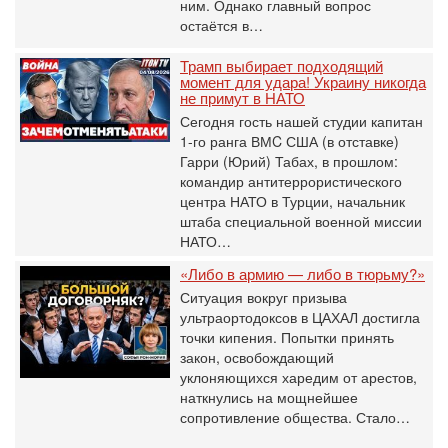
ним. Однако главный вопрос
остаётся в…
Трамп выбирает подходящий
момент для удара! Украину никогда
не примут в НАТО
Сегодня гость нашей студии капитан
1-го ранга ВМC США (в отставке)
Гарри (Юрий) Табах, в прошлом:
командир антитеррористического
центра НАТО в Турции, начальник
штаба специальной военной миссии
НАТО…
«Либо в армию — либо в тюрьму?»
Ситуация вокруг призыва
ультраортодоксов в ЦАХАЛ достигла
точки кипения. Попытки принять
закон, освобождающий
уклоняющихся харедим от арестов,
наткнулись на мощнейшее
сопротивление общества. Стало…