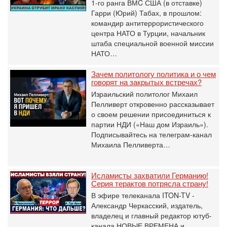
1-го ранга ВМC США (в отставке)
Гарри (Юрий) Табах, в прошлом:
командир антитеррористического
центра НАТО в Турции, начальник
штаба специальной военной миссии
НАТО…
Зачем политологу политика и о чем
говорят на закрытых встречах?
Израильский политолог Михаил
Пелливерт откровенно рассказывает
о своем решении присоединиться к
партии НДИ («Наш дом Израиль»).
Подписывайтесь на телеграм-канал
Михаила Пелливерта…
Исламисты захватили Германию!
Серия терактов потрясла страну!
В эфире телеканала ITON-TV -
Александр Черкасский, издатель,
владелец и главный редактор ютуб-
канала НОВЫЕ ВРЕМЕНА и