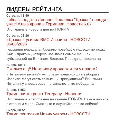
Президент США Дональд Трамп сегодня рассматривает
ЛИДЕРЫ РЕЙТИНГА
возможность масштабной военной операции против Ирана
после ракетной атаки на американскую базу в
Сегодня, 11:59
Гибель солдат в Ливане. Подлодка "Дракон" наводит
29-07-2026, 18:28
ужас! Атака дрона в Германии. Новости 6.07
Трамп взбешен атакой на базы! Иран играет с огнем.
Израиль меняет курс
Это главные новости дня на ITON-TV
В эфире телеканала ITON-TV политолог Цви Маген,
Сегодня, 08:20
«Дракон» усилил ВМС Израиля - НОВОСТИ
дипломат, в прошлом - старший офицер военной разведки
06/08/2026
АМАН, глава спецслужбы "Натив", ‎Чрезвычайный и
Германия передала Израилю новейшую подводную лодку
29-07-2026, 15:31
АХИ «Дракон», которую называют самой мощной
Иран готовит наземное вторжение. Израиль
субмариной на Ближнем Востоке. Передача прошла на
повышает готовность. Развязка все ближе!
В эфире телеканала ITON-TV Григорий Тамар, офицер
Вчера, 18:16
Сколько ещё Нетаниягу продержится у власти?
ЦАХАЛа в отставке, писатель, журналист, военный историк.
«Нетаниягу вечен?» — почему предстоящие выборы в
Ведет программу Александр Гур-Арье.
Израиле могут стать самыми интригующими? Биньямин
29-07-2026, 11:48
Нетаниягу снова уверенно заявляет, что победа на
Соцработники выходит на "тропу войны" с местными
властями
Вчера, 11:52
Трамп опять грозит Тегерану - Новости
Около 7 400 социальных работников по всему Израилю
Это главные новости дня на канале ITON-TV. Самое важное
могут перейти к акциям протеста. Гистадрут объявил о
в стране и мире. Смотрите и слушайте прямо сейчас!
начале трудового спора между Профсоюзом
Вчера, 08:51
Сегодня, 08:20
Трамп пригрозил Ирану ударом - НОВОСТИ