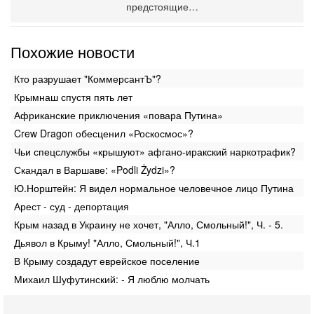
предстоящие…
Похожие новости
Кто разрушает "КоммерсантЪ"?
Крымнаш спустя пять лет
Африканские приключения «повара Путина»
Crew Dragon обесценил «Роскосмос»?
Чьи спецслужбы «крышуют» афгано-иракский наркотрафик?
Скандал в Варшаве: «Podli Żydzi»?
Ю.Норштейн: Я видел нормальное человечное лицо Путина
Арест - суд - депортация
Крым назад в Украину не хочет, "Алло, Смольный!", Ч. - 5.
Дьявол в Крыму! "Алло, Смольный!", Ч.1
Сегодня, 08:20
В Крыму создадут еврейское поселение
«Дракон» усилил ВМС Израиля - НОВОСТИ
Михаил Шуфутинский: - Я люблю молчать
06/08/2026
Германия передала Израилю новейшую подводную лодку
АХИ «Дракон», которую называют самой мощной