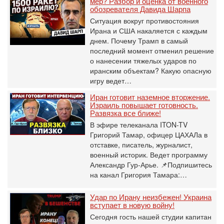
мер? Разбор и оценка от военного
обозревателя Давида Шарпа
Ситуация вокруг противостояния
Ирана и США накаляется с каждым
днем. Почему Трамп в самый
последний момент отменил решение
о нанесении тяжелых ударов по
иранским объектам? Какую опасную
игру ведет…
Иран готовит наземное вторжение.
Израиль повышает готовность.
Развязка все ближе!
В эфире телеканала ITON-TV
Григорий Тамар, офицер ЦАХАЛа в
отставке, писатель, журналист,
военный историк. Ведет программу
Александр Гур-Арье. 📌Подпишитесь
на канал Григория Тамара:…
Удар по Ирану неизбежен! Украина
вступает в новую войну!
Сегодня гость нашей студии капитан