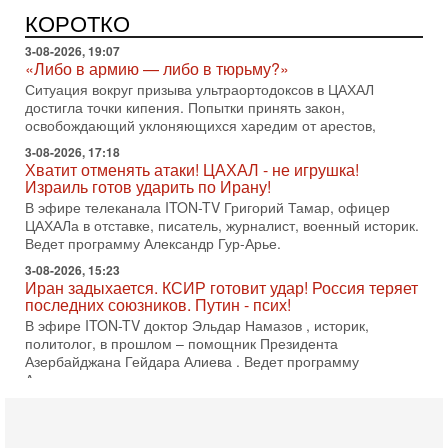
КОРОТКО
3-08-2026, 17:18
Хватит отменять атаки! ЦАХАЛ - не игрушка!
Израиль готов ударить по Ирану!
В эфире телеканала ITON-TV Григорий Тамар, офицер
ЦАХАЛа в отставке, писатель, журналист, военный историк.
Ведет программу Александр Гур-Арье.
3-08-2026, 15:23
Иран задыхается. КСИР готовит удар! Россия теряет
последних союзников. Путин - псих!
В эфире ITON-TV доктор Эльдар Намазов , историк,
политолог, в прошлом – помощник Президента
Азербайджана Гейдара Алиева . Ведет программу
Александр
3-08-2026, 11:09
Выборы в Израиле в опасности?! ШАБАК формирует
спецотдел
В этом выпуске мы разбираем одну из самых тревожных
тем израильской политики. Известно, что израильская
Служба общей безопасности (ШАБАК) создала
3-08-2026, 08:32
Трамп и Иран: последний шанс - НОВОСТИ
03/08/2026