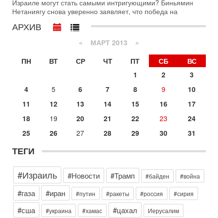
Израиле могут стать самыми интригующими? Биньямин
с каждым днем. Почему Трамп в самый последний момент
Нетаниягу снова уверенно заявляет, что победа на
отменил решение о нанесении тяжелых ударов
АРХИВ
30-07-2026, 16:54
Покупатель авиакомпании «Аркия» намерен
«
МАРТ 2013
»
запретить полеты по субботам!
Вокруг возможной продажи авиакомпании «Аркия»
ПН
ВТ
СР
ЧТ
ПТ
СБ
ВС
разгорается громкий конфликт.
1
2
3
30-07-2026, 08:16
Трамп готовит удар по Ирану - НОВОСТИ 30/07/2026
4
5
6
7
8
9
10
Президент США Дональд Трамп сегодня рассматривает
11
12
13
14
15
16
17
возможность масштабной военной операции против Ирана
после ракетной атаки на американскую базу в
18
19
20
21
22
23
24
29-07-2026, 18:28
25
26
27
28
29
30
31
Трамп взбешен атакой на базы! Иран играет с огнем.
Израиль меняет курс
ТЕГИ
В эфире телеканала ITON-TV политолог Цви Маген,
дипломат, в прошлом - старший офицер военной разведки
АМАН, глава спецслужбы "Натив", ‎Чрезвычайный и
#Израиль
#Новости
#Трамп
#байден
#война
Вчера, 17:49
Оснащен ли израильский «Дракон» ядерным
#газа
#иран
#путин
#ракеты
#россия
#сирия
оружием?
#сша
#цахал
Израиль получил от Германии новейшую подводную лодку
#украина
#хамас
Иерусалим