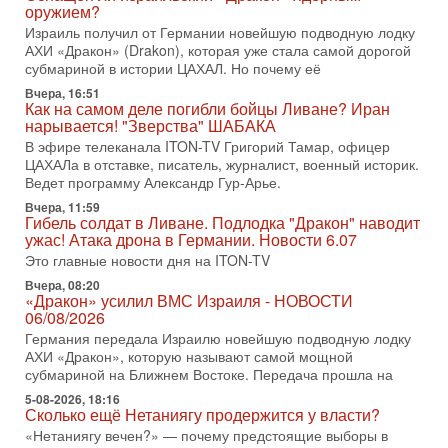
вспомнить взлет партии «Исраэль ба-алия», когда
оружием?
Израиль получил от Германии новейшую подводную лодку
31-07-2026, 17:00
АХИ «Дракон» (Drakon), которая уже стала самой дорогой
Тайны закрытых дверей: о чём на самом деле
субмариной в истории ЦАХАЛ. Но почему её
молчат Трамп и Нетаньяху?
Недавний визит премьер-министра Израиля Биньямина
Вчера, 16:51
Как на самом деле погибли бойцы Ливане? Иран
Нетаньяху в США и его встреча с Дональдом Трампом
нарывается! "Зверства" ШАБАКА
оставили больше вопросов, чем ответов. Полная
В эфире телеканала ITON-TV Григорий Тамар, офицер
31-07-2026, 15:18
ЦАХАЛа в отставке, писатель, журналист, военный историк.
Иран готовит покушение на Нетаниягу! Трамп не
Ведет программу Александр Гур-Арье.
хочет эскалации, но КСИР готовит взрыв!
Вчера, 11:59
В эфире телеканала ITON-TV СЕРГЕЙ МИГДАЛЬ, эксперт
Гибель солдат в Ливане. Подлодка "Дракон" наводит
по вопросам безопасности, офицер запаса
ужас! Атака дрона в Германии. Новости 6.07
Международного управления полиции Израиля, автор
Это главные новости дня на ITON-TV
31-07-2026, 09:02
Вчера, 08:20
Битва за разоружение ХАМАСа - НОВОСТИ
«Дракон» усилил ВМС Израиля - НОВОСТИ
31/07/2026
06/08/2026
Сегодня президент США Дональд Трамп заявил о
Германия передала Израилю новейшую подводную лодку
достижении исторического соглашения о полном
АХИ «Дракон», которую называют самой мощной
разоружении ХАМАСа и других вооруженных группировок в
субмариной на Ближнем Востоке. Передача прошла на
30-07-2026, 17:59
5-08-2026, 18:16
Иран доведет Трампа до крайних мер? Разбор и
Сколько ещё Нетаниягу продержится у власти?
оценка от военного обозревателя Давида Шарпа
«Нетаниягу вечен?» — почему предстоящие выборы в
Ситуация вокруг противостояния Ирана и США накаляется