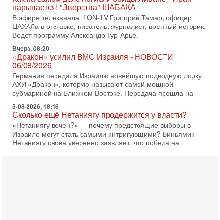
нарывается! "Зверства" ШАБАКА
В эфире телеканала ITON-TV Григорий Тамар, офицер
ЦАХАЛа в отставке, писатель, журналист, военный историк.
Ведет программу Александр Гур-Арье.
Вчера, 08:20
«Дракон» усилил ВМС Израиля - НОВОСТИ
06/08/2026
Германия передала Израилю новейшую подводную лодку
АХИ «Дракон», которую называют самой мощной
субмариной на Ближнем Востоке. Передача прошла на
5-08-2026, 18:16
Сколько ещё Нетаниягу продержится у власти?
«Нетаниягу вечен?» — почему предстоящие выборы в
Израиле могут стать самыми интригующими? Биньямин
Нетаниягу снова уверенно заявляет, что победа на
5-08-2026, 08:51
Трамп пригрозил Ирану ударом - НОВОСТИ
05/08/2026
Президент США Дональд Трамп сегодня заявил, что
Ормузский пролив может быть открыт «очень скоро». По
его словам, если этого не произойдет, Иран ждет
4-08-2026, 20:08