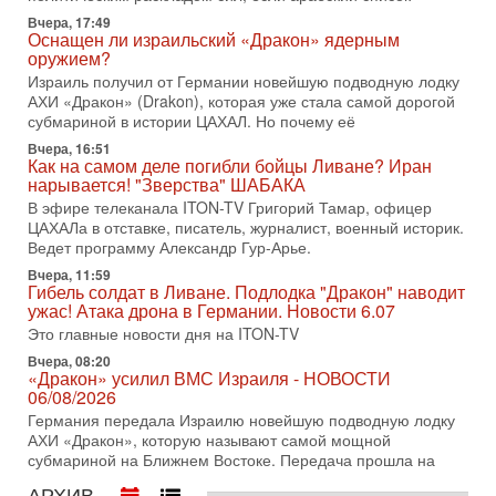
Голоса русскоязычных репатриантов не раз кардинально
Вчера, 17:49
Оснащен ли израильский «Дракон» ядерным
меняли политический ландшафт Израиля. Достаточно
оружием?
вспомнить взлет партии «Исраэль ба-алия», когда
Израиль получил от Германии новейшую подводную лодку
31-07-2026, 17:00
АХИ «Дракон» (Drakon), которая уже стала самой дорогой
Тайны закрытых дверей: о чём на самом деле
субмариной в истории ЦАХАЛ. Но почему её
молчат Трамп и Нетаньяху?
Вчера, 16:51
Недавний визит премьер-министра Израиля Биньямина
Как на самом деле погибли бойцы Ливане? Иран
Нетаньяху в США и его встреча с Дональдом Трампом
нарывается! "Зверства" ШАБАКА
оставили больше вопросов, чем ответов. Полная
В эфире телеканала ITON-TV Григорий Тамар, офицер
31-07-2026, 15:18
ЦАХАЛа в отставке, писатель, журналист, военный историк.
Иран готовит покушение на Нетаниягу! Трамп не
Ведет программу Александр Гур-Арье.
хочет эскалации, но КСИР готовит взрыв!
Вчера, 11:59
В эфире телеканала ITON-TV СЕРГЕЙ МИГДАЛЬ, эксперт
Гибель солдат в Ливане. Подлодка "Дракон" наводит
по вопросам безопасности, офицер запаса
ужас! Атака дрона в Германии. Новости 6.07
Международного управления полиции Израиля, автор
Это главные новости дня на ITON-TV
31-07-2026, 09:02
Вчера, 08:20
Битва за разоружение ХАМАСа - НОВОСТИ
«Дракон» усилил ВМС Израиля - НОВОСТИ
31/07/2026
06/08/2026
Сегодня президент США Дональд Трамп заявил о
Германия передала Израилю новейшую подводную лодку
достижении исторического соглашения о полном
АХИ «Дракон», которую называют самой мощной
разоружении ХАМАСа и других вооруженных группировок в
субмариной на Ближнем Востоке. Передача прошла на
30-07-2026, 17:59
АРХИВ