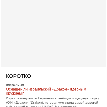
Сегодня, 16:55
Арабо-еврейская партия изменит всё? Если
появится...
Может ли в Израиле появиться полноценный арабо-
еврейский политический альянс? Что произойдет с
КОРОТКО
политическим раскладом сил, если арабский список
Вчера, 17:49
Оснащен ли израильский «Дракон» ядерным
оружием?
Израиль получил от Германии новейшую подводную лодку
АХИ «Дракон» (Drakon), которая уже стала самой дорогой
субмариной в истории ЦАХАЛ. Но почему её