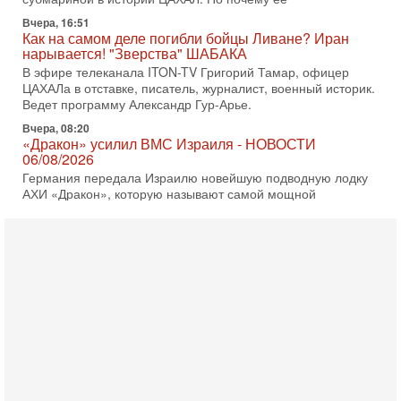
Вчера, 16:51
Как на самом деле погибли бойцы Ливане? Иран
нарывается! "Зверства" ШАБАКА
В эфире телеканала ITON-TV Григорий Тамар, офицер
ЦАХАЛа в отставке, писатель, журналист, военный историк.
Ведет программу Александр Гур-Арье.
Вчера, 08:20
«Дракон» усилил ВМС Израиля - НОВОСТИ
06/08/2026
Германия передала Израилю новейшую подводную лодку
АХИ «Дракон», которую называют самой мощной
субмариной на Ближнем Востоке. Передача прошла на
5-08-2026, 18:16
Сколько ещё Нетаниягу продержится у власти?
«Нетаниягу вечен?» — почему предстоящие выборы в
Израиле могут стать самыми интригующими? Биньямин
Нетаниягу снова уверенно заявляет, что победа на
5-08-2026, 08:51
Трамп пригрозил Ирану ударом - НОВОСТИ
05/08/2026
Президент США Дональд Трамп сегодня заявил, что
Ормузский пролив может быть открыт «очень скоро». По