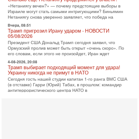
«Нетаниягу вечен?» — почему предстоящие выборы в
Израиле могут стать самыми интригующими? Биньямин
Нетаниягу снова уверенно заявляет, что победа на
Вчера, 08:51
Трамп пригрозил Ирану ударом - НОВОСТИ
05/08/2026
Президент США Дональд Трамп сегодня заявил, что
Ормузский пролив может быть открыт «очень скоро». По
его словам, если этого не произойдет, Иран ждет
4-08-2026, 20:08
Трамп выбирает подходящий момент для удара!
Украину никогда не примут в НАТО
Сегодня гость нашей студии капитан 1-го ранга ВМC США
(в отставке) Гарри (Юрий) Табах, в прошлом: командир
антитеррористического центра НАТО в
3-08-2026, 19:07
«Либо в армию — либо в тюрьму?»
Ситуация вокруг призыва ультраортодоксов в ЦАХАЛ
достигла точки кипения. Попытки принять закон,
освобождающий уклоняющихся харедим от арестов,
3-08-2026, 17:18
Хватит отменять атаки! ЦАХАЛ - не игрушка!