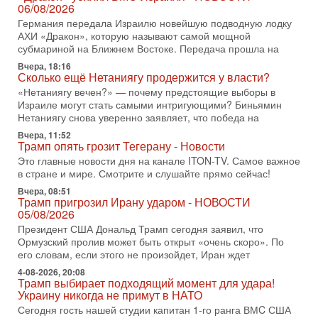
Международного управления полиции Израиля, автор
06/08/2026
Германия передала Израилю новейшую подводную лодку
31-07-2026, 09:02
АХИ «Дракон», которую называют самой мощной
Битва за разоружение ХАМАСа - НОВОСТИ
субмариной на Ближнем Востоке. Передача прошла на
31/07/2026
Сегодня президент США Дональд Трамп заявил о
Вчера, 18:16
Сколько ещё Нетаниягу продержится у власти?
достижении исторического соглашения о полном
разоружении ХАМАСа и других вооруженных группировок в
«Нетаниягу вечен?» — почему предстоящие выборы в
Израиле могут стать самыми интригующими? Биньямин
30-07-2026, 17:59
Нетаниягу снова уверенно заявляет, что победа на
Иран доведет Трампа до крайних мер? Разбор и
оценка от военного обозревателя Давида Шарпа
Вчера, 11:52
Трамп опять грозит Тегерану - Новости
Ситуация вокруг противостояния Ирана и США накаляется
Это главные новости дня на канале ITON-TV. Самое важное
с каждым днем. Почему Трамп в самый последний момент
в стране и мире. Смотрите и слушайте прямо сейчас!
отменил решение о нанесении тяжелых ударов
Вчера, 08:51
30-07-2026, 16:54
Трамп пригрозил Ирану ударом - НОВОСТИ
Покупатель авиакомпании «Аркия» намерен
05/08/2026
запретить полеты по субботам!
Президент США Дональд Трамп сегодня заявил, что
Вокруг возможной продажи авиакомпании «Аркия»
Ормузский пролив может быть открыт «очень скоро». По
разгорается громкий конфликт.
его словам, если этого не произойдет, Иран ждет
30-07-2026, 08:16
4-08-2026, 20:08
Трамп готовит удар по Ирану - НОВОСТИ 30/07/2026
Трамп выбирает подходящий момент для удара!
Президент США Дональд Трамп сегодня рассматривает
Украину никогда не примут в НАТО
возможность масштабной военной операции против Ирана
Сегодня гость нашей студии капитан 1-го ранга ВМC США
после ракетной атаки на американскую базу в