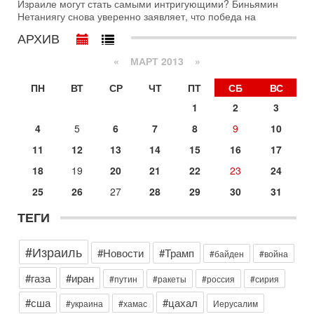
Израиле могут стать самыми интригующими? Биньямин
с каждым днем. Почему Трамп в самый последний момент
Нетаниягу снова уверенно заявляет, что победа на
отменил решение о нанесении тяжелых ударов
АРХИВ
30-07-2026, 16:54
Покупатель авиакомпании «Аркия» намерен
«
МАРТ 2013
»
запретить полеты по субботам!
Вокруг возможной продажи авиакомпании «Аркия»
ПН
ВТ
СР
ЧТ
ПТ
СБ
ВС
разгорается громкий конфликт.
1
2
3
30-07-2026, 08:16
Трамп готовит удар по Ирану - НОВОСТИ 30/07/2026
4
5
6
7
8
9
10
Президент США Дональд Трамп сегодня рассматривает
11
12
13
14
15
16
17
возможность масштабной военной операции против Ирана
после ракетной атаки на американскую базу в
18
19
20
21
22
23
24
29-07-2026, 18:28
25
26
27
28
29
30
31
Трамп взбешен атакой на базы! Иран играет с огнем.
Израиль меняет курс
ТЕГИ
В эфире телеканала ITON-TV политолог Цви Маген,
дипломат, в прошлом - старший офицер военной разведки
АМАН, глава спецслужбы "Натив", ‎Чрезвычайный и
#Израиль
#Новости
#Трамп
#байден
#война
Вчера, 17:49
Оснащен ли израильский «Дракон» ядерным
#газа
#иран
#путин
#ракеты
#россия
#сирия
оружием?
#сша
#цахал
Израиль получил от Германии новейшую подводную лодку
#украина
#хамас
Иерусалим