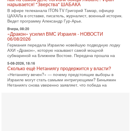
нарывается! "Зверства" ШАБАКА
В эфире телеканала ITON-TV Григорий Тамар, офицер
ЦАХАЛа в отставке, писатель, журналист, военный историк.
Ведет программу Александр Гур-Арье.
Вчера, 08:20
«Дракон» усилил ВМС Израиля - НОВОСТИ
06/08/2026
Германия передала Израилю новейшую подводную лодку
АХИ «Дракон», которую называют самой мощной
субмариной на Ближнем Востоке. Передача прошла на
5-08-2026, 18:16
Сколько ещё Нетаниягу продержится у власти?
«Нетаниягу вечен?» — почему предстоящие выборы в
Израиле могут стать самыми интригующими? Биньямин
Нетаниягу снова уверенно заявляет, что победа на
5-08-2026, 08:51
Трамп пригрозил Ирану ударом - НОВОСТИ
05/08/2026
Президент США Дональд Трамп сегодня заявил, что
Ормузский пролив может быть открыт «очень скоро». По
его словам, если этого не произойдет, Иран ждет
4-08-2026, 20:08