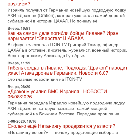
вспомнить взлет партии «Исраэль ба-алия», когда
оружием?
Израиль получил от Германии новейшую подводную лодку
31-07-2026, 17:00
АХИ «Дракон» (Drakon), которая уже стала самой дорогой
Тайны закрытых дверей: о чём на самом деле
субмариной в истории ЦАХАЛ. Но почему её
молчат Трамп и Нетаньяху?
Недавний визит премьер-министра Израиля Биньямина
Вчера, 16:51
Как на самом деле погибли бойцы Ливане? Иран
Нетаньяху в США и его встреча с Дональдом Трампом
нарывается! "Зверства" ШАБАКА
оставили больше вопросов, чем ответов. Полная
В эфире телеканала ITON-TV Григорий Тамар, офицер
31-07-2026, 15:18
ЦАХАЛа в отставке, писатель, журналист, военный историк.
Иран готовит покушение на Нетаниягу! Трамп не
Ведет программу Александр Гур-Арье.
хочет эскалации, но КСИР готовит взрыв!
Вчера, 11:59
В эфире телеканала ITON-TV СЕРГЕЙ МИГДАЛЬ, эксперт
Гибель солдат в Ливане. Подлодка "Дракон" наводит
по вопросам безопасности, офицер запаса
ужас! Атака дрона в Германии. Новости 6.07
Международного управления полиции Израиля, автор
Это главные новости дня на ITON-TV
31-07-2026, 09:02
Вчера, 08:20
Битва за разоружение ХАМАСа - НОВОСТИ
«Дракон» усилил ВМС Израиля - НОВОСТИ
31/07/2026
06/08/2026
Сегодня президент США Дональд Трамп заявил о
Германия передала Израилю новейшую подводную лодку
достижении исторического соглашения о полном
АХИ «Дракон», которую называют самой мощной
разоружении ХАМАСа и других вооруженных группировок в
субмариной на Ближнем Востоке. Передача прошла на
30-07-2026, 17:59
5-08-2026, 18:16
Иран доведет Трампа до крайних мер? Разбор и
Сколько ещё Нетаниягу продержится у власти?
оценка от военного обозревателя Давида Шарпа
«Нетаниягу вечен?» — почему предстоящие выборы в
Ситуация вокруг противостояния Ирана и США накаляется