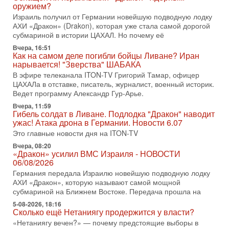
вспомнить взлет партии «Исраэль ба-алия», когда
оружием?
Израиль получил от Германии новейшую подводную лодку
31-07-2026, 17:00
АХИ «Дракон» (Drakon), которая уже стала самой дорогой
Тайны закрытых дверей: о чём на самом деле
субмариной в истории ЦАХАЛ. Но почему её
молчат Трамп и Нетаньяху?
Недавний визит премьер-министра Израиля Биньямина
Вчера, 16:51
Как на самом деле погибли бойцы Ливане? Иран
Нетаньяху в США и его встреча с Дональдом Трампом
нарывается! "Зверства" ШАБАКА
оставили больше вопросов, чем ответов. Полная
В эфире телеканала ITON-TV Григорий Тамар, офицер
31-07-2026, 15:18
ЦАХАЛа в отставке, писатель, журналист, военный историк.
Иран готовит покушение на Нетаниягу! Трамп не
Ведет программу Александр Гур-Арье.
хочет эскалации, но КСИР готовит взрыв!
Вчера, 11:59
В эфире телеканала ITON-TV СЕРГЕЙ МИГДАЛЬ, эксперт
Гибель солдат в Ливане. Подлодка "Дракон" наводит
по вопросам безопасности, офицер запаса
ужас! Атака дрона в Германии. Новости 6.07
Международного управления полиции Израиля, автор
Это главные новости дня на ITON-TV
31-07-2026, 09:02
Вчера, 08:20
Битва за разоружение ХАМАСа - НОВОСТИ
«Дракон» усилил ВМС Израиля - НОВОСТИ
31/07/2026
06/08/2026
Сегодня президент США Дональд Трамп заявил о
Германия передала Израилю новейшую подводную лодку
достижении исторического соглашения о полном
АХИ «Дракон», которую называют самой мощной
разоружении ХАМАСа и других вооруженных группировок в
субмариной на Ближнем Востоке. Передача прошла на
30-07-2026, 17:59
5-08-2026, 18:16
Иран доведет Трампа до крайних мер? Разбор и
Сколько ещё Нетаниягу продержится у власти?
оценка от военного обозревателя Давида Шарпа
«Нетаниягу вечен?» — почему предстоящие выборы в
Ситуация вокруг противостояния Ирана и США накаляется