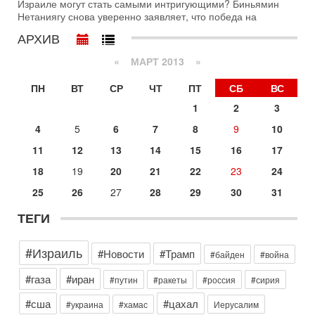
Израиле могут стать самыми интригующими? Биньямин
с каждым днем. Почему Трамп в самый последний момент
Нетаниягу снова уверенно заявляет, что победа на
отменил решение о нанесении тяжелых ударов
АРХИВ
30-07-2026, 16:54
Покупатель авиакомпании «Аркия» намерен
«
МАРТ 2013
»
запретить полеты по субботам!
Вокруг возможной продажи авиакомпании «Аркия»
ПН
ВТ
СР
ЧТ
ПТ
СБ
ВС
разгорается громкий конфликт.
1
2
3
30-07-2026, 08:16
Трамп готовит удар по Ирану - НОВОСТИ 30/07/2026
4
5
6
7
8
9
10
Президент США Дональд Трамп сегодня рассматривает
11
12
13
14
15
16
17
возможность масштабной военной операции против Ирана
после ракетной атаки на американскую базу в
18
19
20
21
22
23
24
29-07-2026, 18:28
25
26
27
28
29
30
31
Трамп взбешен атакой на базы! Иран играет с огнем.
Израиль меняет курс
ТЕГИ
В эфире телеканала ITON-TV политолог Цви Маген,
дипломат, в прошлом - старший офицер военной разведки
АМАН, глава спецслужбы "Натив", ‎Чрезвычайный и
#Израиль
#Новости
#Трамп
#байден
#война
Вчера, 17:49
Оснащен ли израильский «Дракон» ядерным
#газа
#иран
#путин
#ракеты
#россия
#сирия
оружием?
#сша
#цахал
Израиль получил от Германии новейшую подводную лодку
#украина
#хамас
Иерусалим