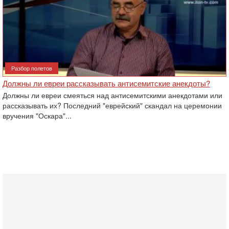
Разбор полетов
Должны ли евреи рассказывать антисемитские анекдоты?
Должны ли евреи смеяться над антисемитскими анекдотами или
рассказывать их? Последний "еврейский" скандал на церемонии
вручения "Оскара"...