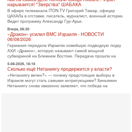
нарывается! "Зверства" ШАБАКА
В эфире телеканала ITON-TV Григорий Тамар, офицер
ЦАХАЛа в отставке, писатель, журналист, военный историк.
Ведет программу Александр Гур-Арье.
Вчера, 08:20
«Дракон» усилил ВМС Израиля - НОВОСТИ
06/08/2026
Германия передала Израилю новейшую подводную лодку
АХИ «Дракон», которую называют самой мощной
субмариной на Ближнем Востоке. Передача прошла на
5-08-2026, 18:16
Сколько ещё Нетаниягу продержится у власти?
«Нетаниягу вечен?» — почему предстоящие выборы в
Израиле могут стать самыми интригующими? Биньямин
Нетаниягу снова уверенно заявляет, что победа на
5-08-2026, 08:51
Трамп пригрозил Ирану ударом - НОВОСТИ
05/08/2026
Президент США Дональд Трамп сегодня заявил, что
Ормузский пролив может быть открыт «очень скоро». По
его словам, если этого не произойдет, Иран ждет
4-08-2026, 20:08