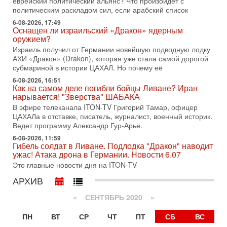
еврейский политический альянс? Что произойдет с
1-08-2026, 17:50
политическим раскладом сил, если арабский список
«Русский голос» Израиля: кто заберет его на этот
раз?
6-08-2026, 17:49
Оснащен ли израильский «Дракон» ядерным
Голоса русскоязычных репатриантов не раз кардинально
оружием?
меняли политический ландшафт Израиля. Достаточно
Израиль получил от Германии новейшую подводную лодку
вспомнить взлет партии «Исраэль ба-алия», когда
АХИ «Дракон» (Drakon), которая уже стала самой дорогой
31-07-2026, 17:00
субмариной в истории ЦАХАЛ. Но почему её
Тайны закрытых дверей: о чём на самом деле
молчат Трамп и Нетаньяху?
6-08-2026, 16:51
Как на самом деле погибли бойцы Ливане? Иран
Недавний визит премьер-министра Израиля Биньямина
нарывается! "Зверства" ШАБАКА
Нетаньяху в США и его встреча с Дональдом Трампом
В эфире телеканала ITON-TV Григорий Тамар, офицер
оставили больше вопросов, чем ответов. Полная
ЦАХАЛа в отставке, писатель, журналист, военный историк.
31-07-2026, 15:18
Ведет программу Александр Гур-Арье.
Иран готовит покушение на Нетаниягу! Трамп не
6-08-2026, 11:59
хочет эскалации, но КСИР готовит взрыв!
Гибель солдат в Ливане. Подлодка "Дракон" наводит
В эфире телеканала ITON-TV СЕРГЕЙ МИГДАЛЬ, эксперт
ужас! Атака дрона в Германии. Новости 6.07
по вопросам безопасности, офицер запаса
Это главные новости дня на ITON-TV
Международного управления полиции Израиля, автор
АРХИВ
31-07-2026, 09:02
Битва за разоружение ХАМАСа - НОВОСТИ
«
СЕНТЯБРЬ 2020
»
31/07/2026
Сегодня президент США Дональд Трамп заявил о
ПН
ВТ
СР
ЧТ
ПТ
СБ
ВС
достижении исторического соглашения о полном