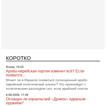
Сегодня, 16:56
Еврейский кандидат в арабской партии — зачем?
Израильская политика может получить неожиданный
поворот: еврейский кандидат — на реальном месте в
КОРОТКО
списке одной из арабских партий. Причем речь идет
Вчера, 16:55
Арабо-еврейская партия изменит всё? Если
появится...
Может ли в Израиле появиться полноценный арабо-
еврейский политический альянс? Что произойдет с
политическим раскладом сил, если арабский список
6-08-2026, 17:49
Оснащен ли израильский «Дракон» ядерным
оружием?