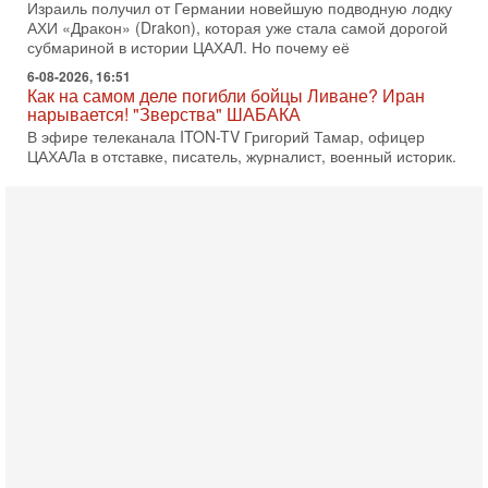
Израиль получил от Германии новейшую подводную лодку
АХИ «Дракон» (Drakon), которая уже стала самой дорогой
субмариной в истории ЦАХАЛ. Но почему её
6-08-2026, 16:51
Как на самом деле погибли бойцы Ливане? Иран
нарывается! "Зверства" ШАБАКА
В эфире телеканала ITON-TV Григорий Тамар, офицер
ЦАХАЛа в отставке, писатель, журналист, военный историк.
Ведет программу Александр Гур-Арье.
6-08-2026, 08:20
«Дракон» усилил ВМС Израиля - НОВОСТИ
06/08/2026
Германия передала Израилю новейшую подводную лодку
АХИ «Дракон», которую называют самой мощной
субмариной на Ближнем Востоке. Передача прошла на
5-08-2026, 18:16
Сколько ещё Нетаниягу продержится у власти?
«Нетаниягу вечен?» — почему предстоящие выборы в
Израиле могут стать самыми интригующими? Биньямин
Нетаниягу снова уверенно заявляет, что победа на
5-08-2026, 08:51
Трамп пригрозил Ирану ударом - НОВОСТИ
05/08/2026