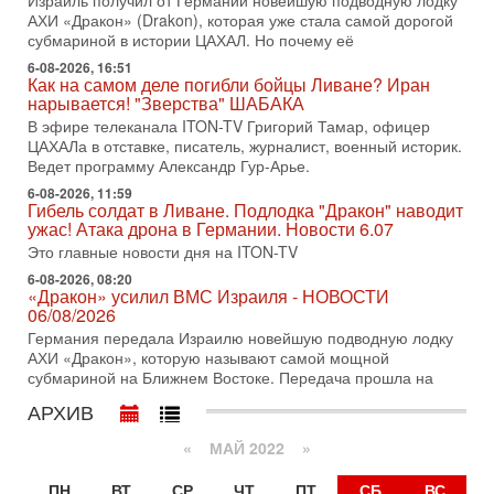
Израиль получил от Германии новейшую подводную лодку
31-07-2026, 17:00
АХИ «Дракон» (Drakon), которая уже стала самой дорогой
Тайны закрытых дверей: о чём на самом деле
субмариной в истории ЦАХАЛ. Но почему её
молчат Трамп и Нетаньяху?
6-08-2026, 16:51
Недавний визит премьер-министра Израиля Биньямина
Как на самом деле погибли бойцы Ливане? Иран
Нетаньяху в США и его встреча с Дональдом Трампом
нарывается! "Зверства" ШАБАКА
оставили больше вопросов, чем ответов. Полная
В эфире телеканала ITON-TV Григорий Тамар, офицер
31-07-2026, 15:18
ЦАХАЛа в отставке, писатель, журналист, военный историк.
Иран готовит покушение на Нетаниягу! Трамп не
Ведет программу Александр Гур-Арье.
хочет эскалации, но КСИР готовит взрыв!
6-08-2026, 11:59
В эфире телеканала ITON-TV СЕРГЕЙ МИГДАЛЬ, эксперт
Гибель солдат в Ливане. Подлодка "Дракон" наводит
по вопросам безопасности, офицер запаса
ужас! Атака дрона в Германии. Новости 6.07
Международного управления полиции Израиля, автор
Это главные новости дня на ITON-TV
31-07-2026, 09:02
6-08-2026, 08:20
Битва за разоружение ХАМАСа - НОВОСТИ
«Дракон» усилил ВМС Израиля - НОВОСТИ
31/07/2026
06/08/2026
Сегодня президент США Дональд Трамп заявил о
Германия передала Израилю новейшую подводную лодку
достижении исторического соглашения о полном
АХИ «Дракон», которую называют самой мощной
разоружении ХАМАСа и других вооруженных группировок в
субмариной на Ближнем Востоке. Передача прошла на
30-07-2026, 17:59
АРХИВ
Иран доведет Трампа до крайних мер? Разбор и
оценка от военного обозревателя Давида Шарпа
«
МАЙ 2022
»
Ситуация вокруг противостояния Ирана и США накаляется
с каждым днем. Почему Трамп в самый последний момент
ПН
ВТ
СР
ЧТ
ПТ
СБ
ВС