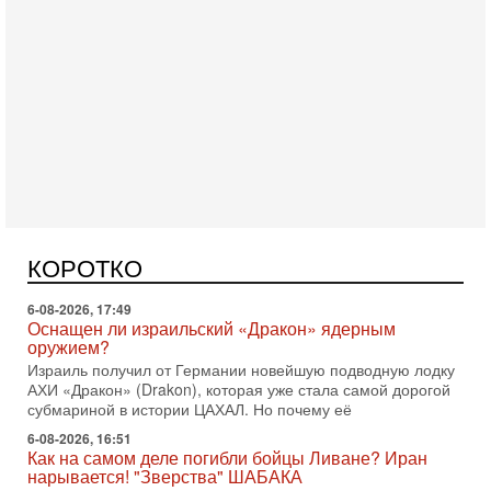
Вчера, 16:55
Арабо-еврейская партия изменит всё? Если
появится...
Может ли в Израиле появиться полноценный арабо-
еврейский политический альянс? Что произойдет с
КОРОТКО
политическим раскладом сил, если арабский список
6-08-2026, 17:49
Оснащен ли израильский «Дракон» ядерным
оружием?
Израиль получил от Германии новейшую подводную лодку
АХИ «Дракон» (Drakon), которая уже стала самой дорогой
субмариной в истории ЦАХАЛ. Но почему её
6-08-2026, 16:51
Как на самом деле погибли бойцы Ливане? Иран
нарывается! "Зверства" ШАБАКА