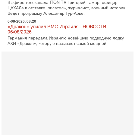
В эфире телеканала ITON-TV Григорий Тамар, офицер
ЦАХАЛа в отставке, писатель, журналист, военный историк.
Ведет программу Александр Гур-Арье.
6-08-2026, 08:20
«Дракон» усилил ВМС Израиля - НОВОСТИ
06/08/2026
Германия передала Израилю новейшую подводную лодку
АХИ «Дракон», которую называют самой мощной
субмариной на Ближнем Востоке. Передача прошла на
5-08-2026, 18:16
Сколько ещё Нетаниягу продержится у власти?
«Нетаниягу вечен?» — почему предстоящие выборы в
Израиле могут стать самыми интригующими? Биньямин
Нетаниягу снова уверенно заявляет, что победа на
5-08-2026, 08:51
Трамп пригрозил Ирану ударом - НОВОСТИ
05/08/2026
Президент США Дональд Трамп сегодня заявил, что
Ормузский пролив может быть открыт «очень скоро». По
его словам, если этого не произойдет, Иран ждет
4-08-2026, 20:08
Трамп выбирает подходящий момент для удара!
Украину никогда не примут в НАТО