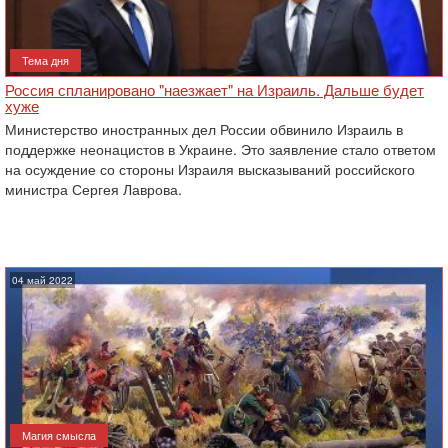
Тема дня
Россия спланировано "наезжает" на Израиль. Дальше будет
хуже
Министерство иностранных дел России обвинило Израиль в
поддержке ‎неонацистов в Украине. Это заявление стало ответом
на осуждение со стороны Израиля ‎высказываний российского
министра Сергея Лаврова.
04 май 2022
Магия смысла