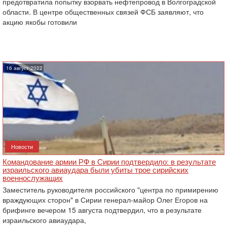
предотвратила попытку взорвать нефтепровод в Волгоградской
области. В центре общественных связей ФСБ заявляют, что
акцию якобы готовили
16 август 2022
Новости
Командование армии РФ в Сирии подтвердило: в результате
израильского авиаудара были убиты трое сирийских
военнослужащих
Заместитель руководителя российского "центра по примирению
враждующих сторон" в Сирии генерал-майор Олег Егоров на
брифинге вечером 15 августа подтвердил, что в результате
израильского авиаудара,