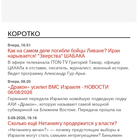
АХИ «Дракон» (Drakon), которая уже стала самой дорогой
субмариной в истории ЦАХАЛ. Но почему её
Вчера, 16:51
Как на самом деле погибли бойцы Ливане? Иран
нарывается! "Зверства" ШАБАКА
В эфире телеканала ITON-TV Григорий Тамар, офицер
КОРОТКО
ЦАХАЛа в отставке, писатель, журналист, военный историк.
Ведет программу Александр Гур-Арье.
Вчера, 08:20
«Дракон» усилил ВМС Израиля - НОВОСТИ
06/08/2026
Германия передала Израилю новейшую подводную лодку
АХИ «Дракон», которую называют самой мощной
субмариной на Ближнем Востоке. Передача прошла на
5-08-2026, 18:16
Сколько ещё Нетаниягу продержится у власти?
«Нетаниягу вечен?» — почему предстоящие выборы в
Израиле могут стать самыми интригующими? Биньямин
Нетаниягу снова уверенно заявляет, что победа на
5-08-2026, 08:51
Трамп пригрозил Ирану ударом - НОВОСТИ
05/08/2026
Президент США Дональд Трамп сегодня заявил, что