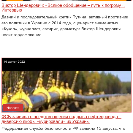
Виктор Шендерович: «Всякое обобщение – путь к погрому».
Интервью
Давний и последовательный критик Путина, активный противник
его политики в Украине с 2014 года, сценарист знаменитых
«Кукол», журналист, сатирик, драматург Виктор Шендерович
носит гордое звание
16 август 2022
Новости
ФСБ заявила о предотвращении подрыва нефтепровода –
диверсию якобы «курировали» из Украины
Федеральная служба безопасности РФ заявила 15 августа, что