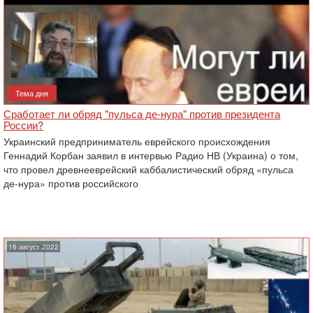
Тема дня
Сработает ли обряд "пульса де-нура" против президента
России?
Украинский предприниматель еврейского происхождения
Геннадий Корбан ‎заявил в интервью Радио НВ (Украина) о том,
что провел древнееврейский каббалистический ‎обряд «пульса
де-нура» против российского
16 август 2022