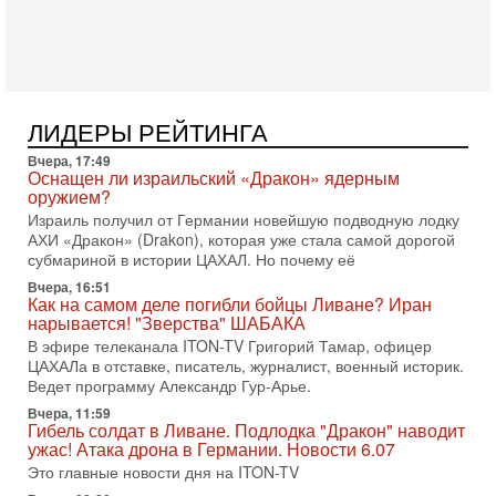
«Русский голос» Израиля: кто заберет его на этот
раз?
Голоса русскоязычных репатриантов не раз кардинально
меняли политический ландшафт Израиля. Достаточно
вспомнить взлет партии «Исраэль ба-алия», когда
31-07-2026, 17:00
ЛИДЕРЫ РЕЙТИНГА
Тайны закрытых дверей: о чём на самом деле
молчат Трамп и Нетаньяху?
Вчера, 17:49
Недавний визит премьер-министра Израиля Биньямина
Оснащен ли израильский «Дракон» ядерным
Нетаньяху в США и его встреча с Дональдом Трампом
оружием?
оставили больше вопросов, чем ответов. Полная
Израиль получил от Германии новейшую подводную лодку
АХИ «Дракон» (Drakon), которая уже стала самой дорогой
31-07-2026, 15:18
субмариной в истории ЦАХАЛ. Но почему её
Иран готовит покушение на Нетаниягу! Трамп не
хочет эскалации, но КСИР готовит взрыв!
Вчера, 16:51
Как на самом деле погибли бойцы Ливане? Иран
В эфире телеканала ITON-TV СЕРГЕЙ МИГДАЛЬ, эксперт
нарывается! "Зверства" ШАБАКА
по вопросам безопасности, офицер запаса
Международного управления полиции Израиля, автор
В эфире телеканала ITON-TV Григорий Тамар, офицер
ЦАХАЛа в отставке, писатель, журналист, военный историк.
31-07-2026, 09:02
Ведет программу Александр Гур-Арье.
Битва за разоружение ХАМАСа - НОВОСТИ
31/07/2026
Вчера, 11:59
Гибель солдат в Ливане. Подлодка "Дракон" наводит
Сегодня президент США Дональд Трамп заявил о
ужас! Атака дрона в Германии. Новости 6.07
достижении исторического соглашения о полном
Это главные новости дня на ITON-TV
разоружении ХАМАСа и других вооруженных группировок в