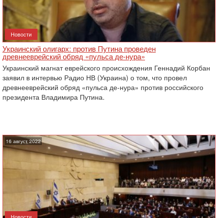
Новости
Украинский олигарх: против Путина проведен
древнееврейский обряд «пульса де-нура»
Украинский магнат еврейского происхождения Геннадий Корбан
заявил в интервью Радио НВ (Украина) о том, что провел
древнееврейский обряд «пульса де-нура» против российского
президента Владимира Путина.
16 август 2022
Новости