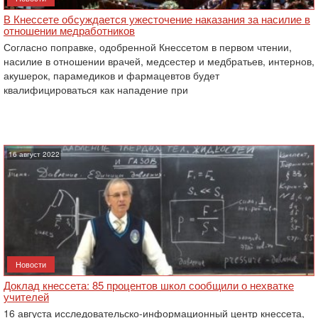
В Кнессете обсуждается ужесточение наказания за насилие в
отношении медработников
Согласно поправке, одобренной Кнессетом в первом чтении,
насилие в отношении врачей, медсестер и медбратьев, интернов,
акушерок, парамедиков и фармацевтов будет
квалифицироваться как нападение при
16 август 2022
Новости
Доклад кнессета: 85 процентов школ сообщили о нехватке
учителей
16 августа исследовательско-информационный центр кнессета,