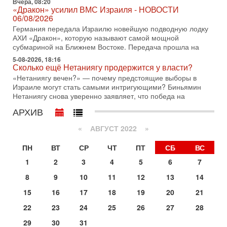
Вчера, 08:20
30-07-2026, 17:59
«Дракон» усилил ВМС Израиля - НОВОСТИ
Иран доведет Трампа до крайних мер? Разбор и
06/08/2026
оценка от военного обозревателя Давида Шарпа
Германия передала Израилю новейшую подводную лодку
Ситуация вокруг противостояния Ирана и США накаляется
АХИ «Дракон», которую называют самой мощной
с каждым днем. Почему Трамп в самый последний момент
субмариной на Ближнем Востоке. Передача прошла на
отменил решение о нанесении тяжелых ударов
5-08-2026, 18:16
30-07-2026, 16:54
Сколько ещё Нетаниягу продержится у власти?
Покупатель авиакомпании «Аркия» намерен
«Нетаниягу вечен?» — почему предстоящие выборы в
запретить полеты по субботам!
Израиле могут стать самыми интригующими? Биньямин
Вокруг возможной продажи авиакомпании «Аркия»
Нетаниягу снова уверенно заявляет, что победа на
разгорается громкий конфликт.
АРХИВ
30-07-2026, 08:16
Трамп готовит удар по Ирану - НОВОСТИ 30/07/2026
«
АВГУСТ 2022
»
Президент США Дональд Трамп сегодня рассматривает
возможность масштабной военной операции против Ирана
ПН
ВТ
СР
ЧТ
ПТ
СБ
ВС
после ракетной атаки на американскую базу в
1
2
3
4
5
6
7
29-07-2026, 18:28
Трамп взбешен атакой на базы! Иран играет с огнем.
8
9
10
11
12
13
14
Израиль меняет курс
15
16
17
18
19
20
21
В эфире телеканала ITON-TV политолог Цви Маген,
дипломат, в прошлом - старший офицер военной разведки
22
23
24
25
26
27
28
АМАН, глава спецслужбы "Натив", ‎Чрезвычайный и
29
30
31
Вчера, 17:49