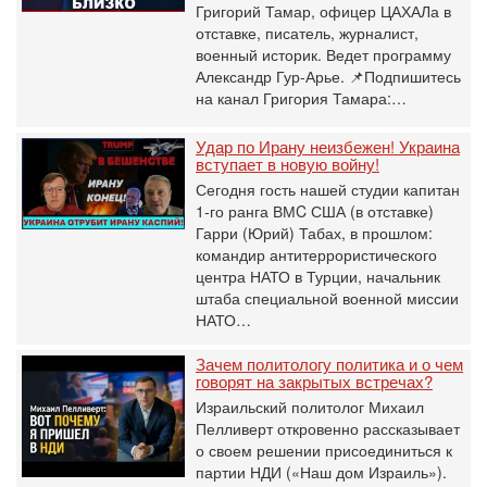
Григорий Тамар, офицер ЦАХАЛа в
отставке, писатель, журналист,
военный историк. Ведет программу
Александр Гур-Арье. 📌Подпишитесь
на канал Григория Тамара:…
Удар по Ирану неизбежен! Украина
вступает в новую войну!
Сегодня гость нашей студии капитан
1-го ранга ВМC США (в отставке)
Гарри (Юрий) Табах, в прошлом:
командир антитеррористического
центра НАТО в Турции, начальник
штаба специальной военной миссии
НАТО…
Зачем политологу политика и о чем
говорят на закрытых встречах?
Израильский политолог Михаил
Пелливерт откровенно рассказывает
о своем решении присоединиться к
партии НДИ («Наш дом Израиль»).