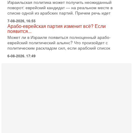
появится...
Может ли в Израиле появиться полноценный арабо-
еврейский политический альянс? Что произойдет с
политическим раскладом сил, если арабский список
6-08-2026, 17:49
Оснащен ли израильский «Дракон» ядерным
оружием?
Израиль получил от Германии новейшую подводную лодку
АХИ «Дракон» (Drakon), которая уже стала самой дорогой
субмариной в истории ЦАХАЛ. Но почему её
6-08-2026, 16:51
Как на самом деле погибли бойцы Ливане? Иран
нарывается! "Зверства" ШАБАКА
В эфире телеканала ITON-TV Григорий Тамар, офицер
ЦАХАЛа в отставке, писатель, журналист, военный историк.
Ведет программу Александр Гур-Арье.
6-08-2026, 08:20
«Дракон» усилил ВМС Израиля - НОВОСТИ
06/08/2026
Германия передала Израилю новейшую подводную лодку
АХИ «Дракон», которую называют самой мощной
субмариной на Ближнем Востоке. Передача прошла на
5-08-2026, 18:16