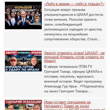
«Либо в армию — либо в тюрьму?»
Ситуация вокруг призыва
ультраортодоксов в ЦАХАЛ достигла
точки кипения. Попытки принять
закон, освобождающий
уклоняющихся харедим от арестов,
наткнулись на мощнейшее
сопротивление общества. Стало…
Хватит отменять атаки! ЦАХАЛ - не
игрушка! Израиль готов ударить по
Ирану!
В эфире телеканала ITON-TV
Григорий Тамар, офицер ЦАХАЛа в
отставке, писатель, журналист,
военный историк. Ведет программу
Александр Гур-Арье. 📌Подпишитесь
на канал Григория Тамара:…
Иран готовит покушение на
Нетаниягу! Трамп не хочет
эскалации, но КСИР готовит взрыв!