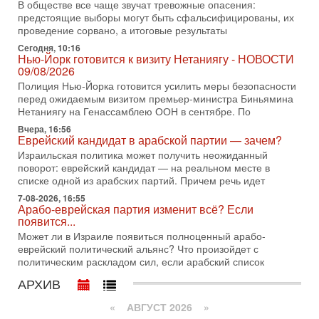
В обществе все чаще звучат тревожные опасения:
предстоящие выборы могут быть сфальсифицированы, их
2-08-2026, 08:42
Трамп отменил удар по Ирану - НОВОСТИ
проведение сорвано, а итоговые результаты
02/08/2026
Сегодня, 10:16
Президент США Дональд Трамп сегодня заявил об отмене
Нью-Йорк готовится к визиту Нетаниягу - НОВОСТИ
09/08/2026
подготовленного удара по Ирану после обращений
Тегерана и других стран региона. По его словам,
Полиция Нью-Йорка готовится усилить меры безопасности
перед ожидаемым визитом премьер-министра Биньямина
1-08-2026, 17:50
Нетаниягу на Генассамблею ООН в сентябре. По
«Русский голос» Израиля: кто заберет его на этот
раз?
Вчера, 16:56
Еврейский кандидат в арабской партии — зачем?
Голоса русскоязычных репатриантов не раз кардинально
меняли политический ландшафт Израиля. Достаточно
Израильская политика может получить неожиданный
вспомнить взлет партии «Исраэль ба-алия», когда
поворот: еврейский кандидат — на реальном месте в
списке одной из арабских партий. Причем речь идет
31-07-2026, 17:00
Тайны закрытых дверей: о чём на самом деле
7-08-2026, 16:55
Арабо-еврейская партия изменит всё? Если
молчат Трамп и Нетаньяху?
появится...
Недавний визит премьер-министра Израиля Биньямина
Может ли в Израиле появиться полноценный арабо-
Нетаньяху в США и его встреча с Дональдом Трампом
еврейский политический альянс? Что произойдет с
оставили больше вопросов, чем ответов. Полная
политическим раскладом сил, если арабский список
31-07-2026, 15:18
АРХИВ
Иран готовит покушение на Нетаниягу! Трамп не
хочет эскалации, но КСИР готовит взрыв!
«
АВГУСТ 2026 »
В эфире телеканала ITON-TV СЕРГЕЙ МИГДАЛЬ, эксперт