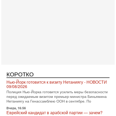
Сегодня, 10:58
Кто и как может сорвать выборы в Израиле?
В обществе все чаще звучат тревожные опасения:
предстоящие выборы могут быть сфальсифицированы, их
проведение сорвано, а итоговые результаты
Сегодня, 10:16
Нью-Йорк готовится к визиту Нетаниягу - НОВОСТИ
09/08/2026
Полиция Нью-Йорка готовится усилить меры безопасности
перед ожидаемым визитом премьер-министра Биньямина
КОРОТКО
Нетаниягу на Генассамблею ООН в сентябре. По
Вчера, 16:56
Еврейский кандидат в арабской партии — зачем?
Израильская политика может получить неожиданный
поворот: еврейский кандидат — на реальном месте в
списке одной из арабских партий. Причем речь идет
7-08-2026, 16:55
Арабо-еврейская партия изменит всё? Если