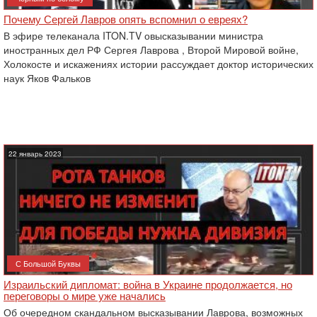
Почему Сергей Лавров опять вспомнил о евреях?
В эфире телеканала ITON.TV овысказывании министра
иностранных дел РФ Сергея Лаврова , Второй Мировой войне,
Холокосте и искажениях истории рассуждает доктор исторических
наук Яков Фальков
22 январь 2023
С Большой Буквы
Израильский дипломат: война в Украине продолжается, но
переговоры о мире уже начались
Об очередном скандальном высказывании Лаврова, возможных