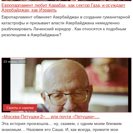
Европарламент любит Карабах, как сектор Газа, и осуждает
Азербайджан, как Израиль
Европарламент обвиняет Азербайджан в создании гуманитарной
катастрофы и призывает власти Азербайджана немедленно
разблокировать Лачинский коридор . Как относятся к подобным
резолюциям в Азербайджане?
23 январь 2023
Скрепы и скрепки
«Москва-Петушки-2»… или почти «Петушки»…
Эта история произошла… ну, скажем, с одним моим близким
знакомым… Назовем его Саша. И, как всегда, примите мои