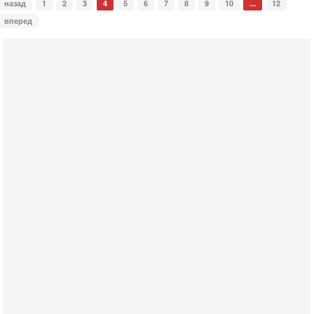
назад
1
2
3
4
5
6
7
8
9
10
...
12
вперед
Сегодня, 17:49
Оснащен ли израильский «Дракон» ядерным
оружием?
Израиль получил от Германии новейшую подводную лодку
АХИ «Дракон» (Drakon), которая уже стала самой дорогой