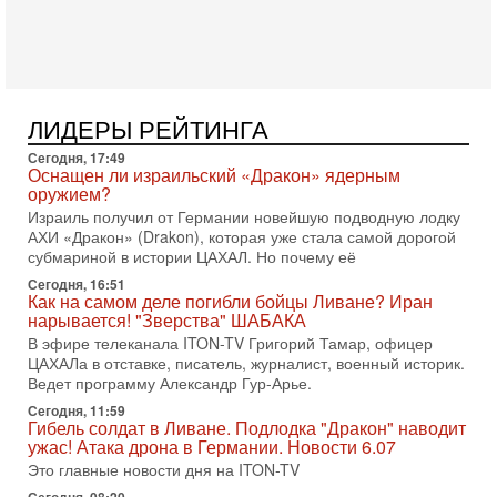
раз?
Голоса русскоязычных репатриантов не раз кардинально
меняли политический ландшафт Израиля. Достаточно
вспомнить взлет партии «Исраэль ба-алия», когда
31-07-2026, 17:00
Тайны закрытых дверей: о чём на самом деле
ЛИДЕРЫ РЕЙТИНГА
молчат Трамп и Нетаньяху?
Сегодня, 17:49
Недавний визит премьер-министра Израиля Биньямина
Оснащен ли израильский «Дракон» ядерным
Нетаньяху в США и его встреча с Дональдом Трампом
оружием?
оставили больше вопросов, чем ответов. Полная
Израиль получил от Германии новейшую подводную лодку
31-07-2026, 15:18
АХИ «Дракон» (Drakon), которая уже стала самой дорогой
Иран готовит покушение на Нетаниягу! Трамп не
субмариной в истории ЦАХАЛ. Но почему её
хочет эскалации, но КСИР готовит взрыв!
Сегодня, 16:51
В эфире телеканала ITON-TV СЕРГЕЙ МИГДАЛЬ, эксперт
Как на самом деле погибли бойцы Ливане? Иран
по вопросам безопасности, офицер запаса
нарывается! "Зверства" ШАБАКА
Международного управления полиции Израиля, автор
В эфире телеканала ITON-TV Григорий Тамар, офицер
ЦАХАЛа в отставке, писатель, журналист, военный историк.
31-07-2026, 09:02
Битва за разоружение ХАМАСа - НОВОСТИ
Ведет программу Александр Гур-Арье.
31/07/2026
Сегодня, 11:59
Сегодня президент США Дональд Трамп заявил о
Гибель солдат в Ливане. Подлодка "Дракон" наводит
достижении исторического соглашения о полном
ужас! Атака дрона в Германии. Новости 6.07
разоружении ХАМАСа и других вооруженных группировок в
Это главные новости дня на ITON-TV
30-07-2026, 17:59