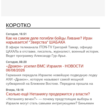
субмариной в истории ЦАХАЛ. Но почему её
Сегодня, 16:51
Как на самом деле погибли бойцы Ливане? Иран
нарывается! "Зверства" ШАБАКА
В эфире телеканала ITON-TV Григорий Тамар, офицер
КОРОТКО
ЦАХАЛа в отставке, писатель, журналист, военный историк.
Ведет программу Александр Гур-Арье.
Сегодня, 08:20
«Дракон» усилил ВМС Израиля - НОВОСТИ
06/08/2026
Германия передала Израилю новейшую подводную лодку
АХИ «Дракон», которую называют самой мощной
субмариной на Ближнем Востоке. Передача прошла на
Вчера, 18:16
Сколько ещё Нетаниягу продержится у власти?
«Нетаниягу вечен?» — почему предстоящие выборы в
Израиле могут стать самыми интригующими? Биньямин
Нетаниягу снова уверенно заявляет, что победа на
Вчера, 08:51
Трамп пригрозил Ирану ударом - НОВОСТИ
05/08/2026
Президент США Дональд Трамп сегодня заявил, что
Ормузский пролив может быть открыт «очень скоро». По