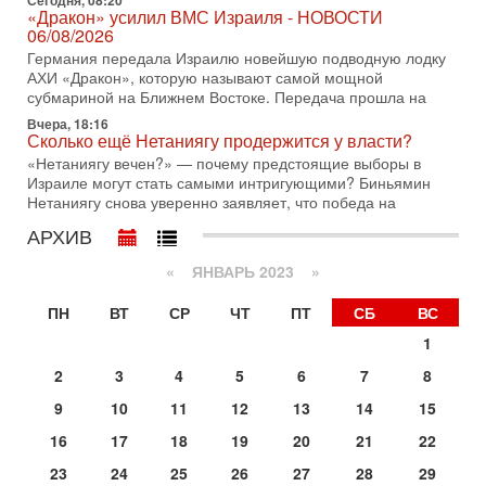
Сегодня, 08:20
Иран доведет Трампа до крайних мер? Разбор и
«Дракон» усилил ВМС Израиля - НОВОСТИ
оценка от военного обозревателя Давида Шарпа
06/08/2026
Ситуация вокруг противостояния Ирана и США накаляется
Германия передала Израилю новейшую подводную лодку
с каждым днем. Почему Трамп в самый последний момент
АХИ «Дракон», которую называют самой мощной
отменил решение о нанесении тяжелых ударов
субмариной на Ближнем Востоке. Передача прошла на
Вчера, 18:16
30-07-2026, 16:54
Сколько ещё Нетаниягу продержится у власти?
Покупатель авиакомпании «Аркия» намерен
запретить полеты по субботам!
«Нетаниягу вечен?» — почему предстоящие выборы в
Израиле могут стать самыми интригующими? Биньямин
Вокруг возможной продажи авиакомпании «Аркия»
Нетаниягу снова уверенно заявляет, что победа на
разгорается громкий конфликт.
АРХИВ
30-07-2026, 08:16
Трамп готовит удар по Ирану - НОВОСТИ 30/07/2026
«
ЯНВАРЬ 2023
»
Президент США Дональд Трамп сегодня рассматривает
возможность масштабной военной операции против Ирана
ПН
ВТ
СР
ЧТ
ПТ
СБ
ВС
после ракетной атаки на американскую базу в
1
29-07-2026, 18:28
Трамп взбешен атакой на базы! Иран играет с огнем.
2
3
4
5
6
7
8
Израиль меняет курс
В эфире телеканала ITON-TV политолог Цви Маген,
9
10
11
12
13
14
15
дипломат, в прошлом - старший офицер военной разведки
16
17
18
19
20
21
22
АМАН, глава спецслужбы "Натив", ‎Чрезвычайный и
Сегодня, 17:49
23
24
25
26
27
28
29