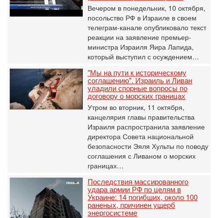
Вечером в понедельник, 10 октября,
посольство РФ в Израиле в своем
телеграм-канале опубликовало текст
реакции на заявление премьер-
министра Израиля Яира Лапида,
который выступил с осуждением…
"Мы на пути к историческому
соглашению". Израиль и Ливан
уладили спорные вопросы по
договору о морских границах
Утром во вторник, 11 октября,
канцелярия главы правительства
Израиля распространила заявление
директора Совета национальной
безопасности Эяля Хульты по поводу
соглашения с Ливаном о морских
границах…
Последствия массированного
удара армии РФ по целям в
Украине: 14 погибших, около 100
раненых, причинен ущерб
энергосистеме