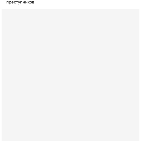
преступников
Вчера, 17:49
Оснащен ли израильский «Дракон» ядерным
оружием?
Израиль получил от Германии новейшую подводную лодку