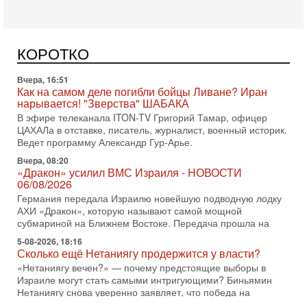
АХИ «Дракон» (Drakon), которая уже стала самой дорогой
субмариной в истории ЦАХАЛ. Но почему её
Вчера, 16:51
КОРОТКО
Как на самом деле погибли бойцы Ливане? Иран
нарывается! "Зверства" ШАБАКА
В эфире телеканала ITON-TV Григорий Тамар, офицер
ЦАХАЛа в отставке, писатель, журналист, военный историк.
Ведет программу Александр Гур-Арье.
Вчера, 08:20
«Дракон» усилил ВМС Израиля - НОВОСТИ
06/08/2026
Германия передала Израилю новейшую подводную лодку
АХИ «Дракон», которую называют самой мощной
субмариной на Ближнем Востоке. Передача прошла на
5-08-2026, 18:16
Сколько ещё Нетаниягу продержится у власти?
«Нетаниягу вечен?» — почему предстоящие выборы в
Израиле могут стать самыми интригующими? Биньямин
Нетаниягу снова уверенно заявляет, что победа на
5-08-2026, 08:51
Трамп пригрозил Ирану ударом - НОВОСТИ
05/08/2026