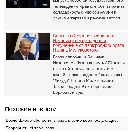
выпуска новостей государственного
телевидения Ирана, чтобы выразить
солидарность с Махсой Амини и
другими жертвами режима аятолл.
Верховный суд потребовал от
Нетаниягу вернуть деньги,
полученные от двоюродного брата
Натана Миликовского
Глава оппозиции Биньямин
Нетаниягу обязан вернуть 270 тысяч
шекелей, полученные им и его
женой от двоюродного брата главы
"Ликуда" Натана Миликовского.
Такой вердикт 9 октября вынес
Верховный суд.
Похожие новости
Возле Шхема обстреляны израильские военнослужащие.
Террорист нейтрализован