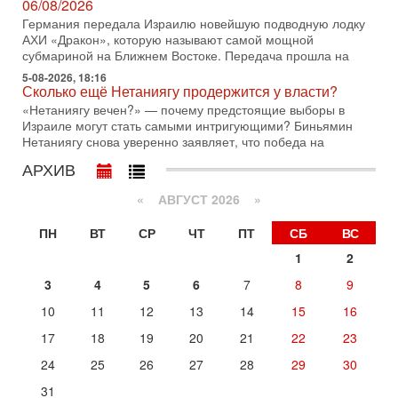
06/08/2026
30-07-2026, 17:59
Германия передала Израилю новейшую подводную лодку
Иран доведет Трампа до крайних мер? Разбор и
АХИ «Дракон», которую называют самой мощной
оценка от военного обозревателя Давида Шарпа
субмариной на Ближнем Востоке. Передача прошла на
Ситуация вокруг противостояния Ирана и США накаляется
5-08-2026, 18:16
с каждым днем. Почему Трамп в самый последний момент
Сколько ещё Нетаниягу продержится у власти?
отменил решение о нанесении тяжелых ударов
«Нетаниягу вечен?» — почему предстоящие выборы в
30-07-2026, 16:54
Израиле могут стать самыми интригующими? Биньямин
Покупатель авиакомпании «Аркия» намерен
Нетаниягу снова уверенно заявляет, что победа на
запретить полеты по субботам!
АРХИВ
Вокруг возможной продажи авиакомпании «Аркия»
разгорается громкий конфликт.
«
АВГУСТ 2026 »
30-07-2026, 08:16
Трамп готовит удар по Ирану - НОВОСТИ 30/07/2026
ПН
ВТ
СР
ЧТ
ПТ
СБ
ВС
Президент США Дональд Трамп сегодня рассматривает
1
2
возможность масштабной военной операции против Ирана
после ракетной атаки на американскую базу в
3
4
5
6
7
8
9
29-07-2026, 18:28
10
11
12
13
14
15
16
Трамп взбешен атакой на базы! Иран играет с огнем.
Израиль меняет курс
17
18
19
20
21
22
23
В эфире телеканала ITON-TV политолог Цви Маген,
24
25
26
27
28
29
30
дипломат, в прошлом - старший офицер военной разведки
АМАН, глава спецслужбы "Натив", ‎Чрезвычайный и
31