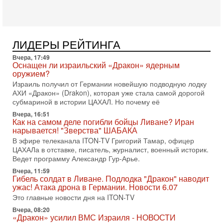
«Русский голос» Израиля: кто заберет его на этот
раз?
Голоса русскоязычных репатриантов не раз кардинально
меняли политический ландшафт Израиля. Достаточно
ЛИДЕРЫ РЕЙТИНГА
вспомнить взлет партии «Исраэль ба-алия», когда
31-07-2026, 17:00
Вчера, 17:49
Тайны закрытых дверей: о чём на самом деле
Оснащен ли израильский «Дракон» ядерным
молчат Трамп и Нетаньяху?
оружием?
Недавний визит премьер-министра Израиля Биньямина
Израиль получил от Германии новейшую подводную лодку
Нетаньяху в США и его встреча с Дональдом Трампом
АХИ «Дракон» (Drakon), которая уже стала самой дорогой
оставили больше вопросов, чем ответов. Полная
субмариной в истории ЦАХАЛ. Но почему её
Вчера, 16:51
31-07-2026, 15:18
Как на самом деле погибли бойцы Ливане? Иран
Иран готовит покушение на Нетаниягу! Трамп не
нарывается! "Зверства" ШАБАКА
хочет эскалации, но КСИР готовит взрыв!
В эфире телеканала ITON-TV Григорий Тамар, офицер
В эфире телеканала ITON-TV СЕРГЕЙ МИГДАЛЬ, эксперт
ЦАХАЛа в отставке, писатель, журналист, военный историк.
по вопросам безопасности, офицер запаса
Ведет программу Александр Гур-Арье.
Международного управления полиции Израиля, автор
Вчера, 11:59
31-07-2026, 09:02
Гибель солдат в Ливане. Подлодка "Дракон" наводит
Битва за разоружение ХАМАСа - НОВОСТИ
ужас! Атака дрона в Германии. Новости 6.07
31/07/2026
Это главные новости дня на ITON-TV
Сегодня президент США Дональд Трамп заявил о
достижении исторического соглашения о полном
Вчера, 08:20
«Дракон» усилил ВМС Израиля - НОВОСТИ
разоружении ХАМАСа и других вооруженных группировок в