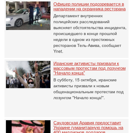
Офицер полиции подозревается в
нападении на охранника ресторана
Департамент внутренних
полицейских расследований
выясняет обстоятельства инцидента,
происшедшего в конце прошлой
недели в одном из престижных
ресторанов Тель-Авива, сообщает
Ynet.
Иранские активисты призвали к
массовым протестам под лозунгом
"Начало конца"
В субботу, 15 октября, иранские
активисты призвали к новым
общенациональным протестам под
лозунгом "Начало конца!".
Саудовская Аравия предоставит
Украине гуманитарную помощь на
400 миллионов долларов