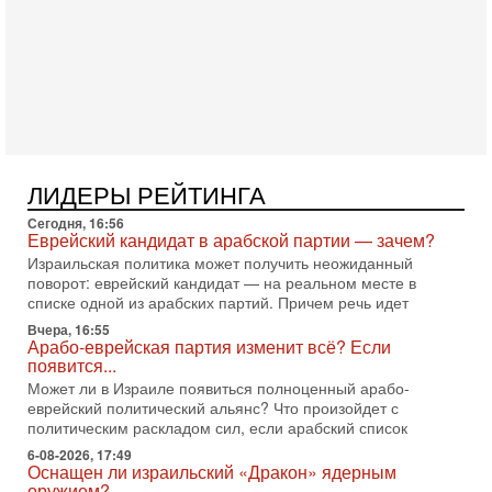
3-08-2026, 08:32
Трамп и Иран: последний шанс - НОВОСТИ
03/08/2026
Президент США Дональд Трамп объявил о возобновлении
переговоров с Ираном, но Тегеран пока не подтвердил
готовность к диалогу. По словам американского
2-08-2026, 08:42
Трамп отменил удар по Ирану - НОВОСТИ
02/08/2026
ЛИДЕРЫ РЕЙТИНГА
Президент США Дональд Трамп сегодня заявил об отмене
Сегодня, 16:56
подготовленного удара по Ирану после обращений
Еврейский кандидат в арабской партии — зачем?
Тегерана и других стран региона. По его словам,
Израильская политика может получить неожиданный
1-08-2026, 17:50
поворот: еврейский кандидат — на реальном месте в
«Русский голос» Израиля: кто заберет его на этот
списке одной из арабских партий. Причем речь идет
раз?
Вчера, 16:55
Голоса русскоязычных репатриантов не раз кардинально
Арабо-еврейская партия изменит всё? Если
меняли политический ландшафт Израиля. Достаточно
появится...
вспомнить взлет партии «Исраэль ба-алия», когда
Может ли в Израиле появиться полноценный арабо-
еврейский политический альянс? Что произойдет с
31-07-2026, 17:00
Тайны закрытых дверей: о чём на самом деле
политическим раскладом сил, если арабский список
молчат Трамп и Нетаньяху?
6-08-2026, 17:49
Недавний визит премьер-министра Израиля Биньямина
Оснащен ли израильский «Дракон» ядерным
Нетаньяху в США и его встреча с Дональдом Трампом
оружием?