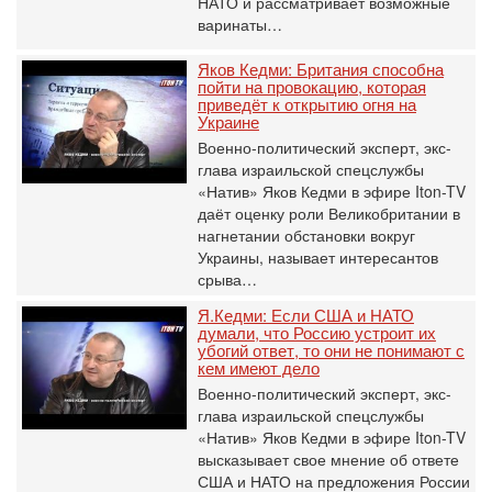
НАТО и рассматривает возможные
варинаты…
Яков Кедми: Британия способна
пойти на провокацию, которая
приведёт к открытию огня на
Украине
Военно-политический эксперт, экс-
глава израильской спецслужбы
«Натив» Яков Кедми в эфире Iton-TV
даёт оценку роли Великобритании в
нагнетании обстановки вокруг
Украины, называет интересантов
срыва…
Я.Кедми: Если США и НАТО
думали, что Россию устроит их
убогий ответ, то они не понимают с
кем имеют дело
Военно-политический эксперт, экс-
глава израильской спецслужбы
«Натив» Яков Кедми в эфире Iton-TV
высказывает свое мнение об ответе
США и НАТО на предложения России