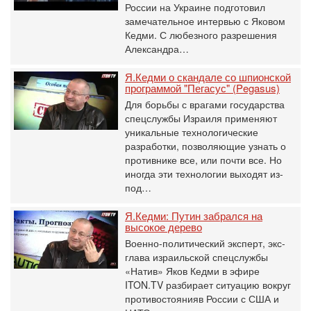
России на Украине подготовил
замечательное интервью с Яковом
Кедми. С любезного разрешения
Александра…
Я.Кедми о скандале со шпионской
программой "Пегасус" (Pegasus)
Для борьбы с врагами государства
спецслужбы Израиля применяют
уникальные технологические
разработки, позволяющие узнать о
противнике все, или почти все. Но
иногда эти технологии выходят из-
под…
Я.Кедми: Путин забрался на
высокое дерево
Военно-политический эксперт, экс-
глава израильской спецслужбы
«Натив» Яков Кедми в эфире
ITON.TV разбирает ситуацию вокруг
противостоянияв России с США и