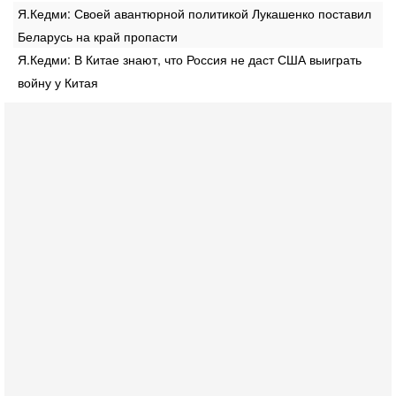
Я.Кедми: Своей авантюрной политикой Лукашенко поставил
Беларусь на край пропасти
Я.Кедми: В Китае знают, что Россия не даст США выиграть
войну у Китая
Сегодня, 16:56
Еврейский кандидат в арабской партии — зачем?