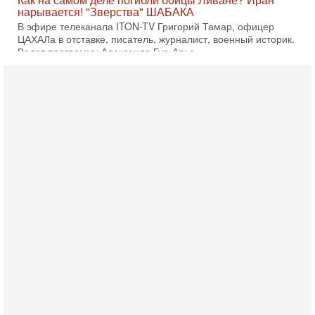
«Дракон» усилил ВМС Израиля - НОВОСТИ
06/08/2026
Германия передала Израилю новейшую подводную лодку
АХИ «Дракон», которую называют самой мощной
субмариной на Ближнем Востоке. Передача прошла на
5-08-2026, 18:16
Сколько ещё Нетаниягу продержится у власти?
«Нетаниягу вечен?» — почему предстоящие выборы в
Израиле могут стать самыми интригующими? Биньямин
Нетаниягу снова уверенно заявляет, что победа на
5-08-2026, 08:51
Трамп пригрозил Ирану ударом - НОВОСТИ
05/08/2026
Президент США Дональд Трамп сегодня заявил, что
Ормузский пролив может быть открыт «очень скоро». По
его словам, если этого не произойдет, Иран ждет
4-08-2026, 20:08
Трамп выбирает подходящий момент для удара!
Украину никогда не примут в НАТО
Сегодня гость нашей студии капитан 1-го ранга ВМC США
(в отставке) Гарри (Юрий) Табах, в прошлом: командир
антитеррористического центра НАТО в
3-08-2026, 19:07