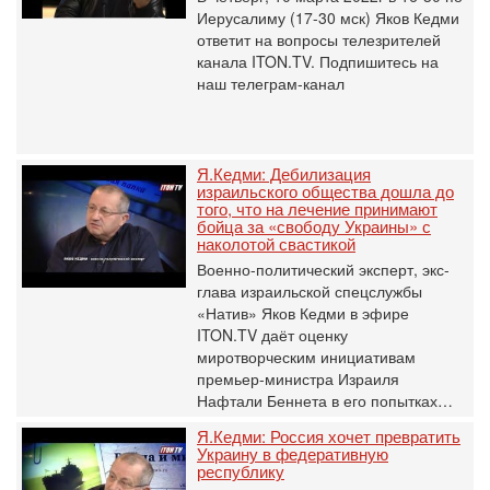
Иерусалиму (17-30 мск) Яков Кедми
ответит на вопросы телезрителей
канала ITON.TV. Подпишитесь на
наш телеграм-канал
Я.Кедми: Дебилизация
израильского общества дошла до
того, что на лечение принимают
бойца за «свободу Украины» с
наколотой свастикой
Военно-политический эксперт, экс-
глава израильской спецслужбы
«Натив» Яков Кедми в эфире
ITON.TV даёт оценку
миротворческим инициативам
премьер-министра Израиля
Нафтали Беннета в его попытках…
Я.Кедми: Россия хочет превратить
Украину в федеративную
республику