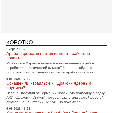
Израильская политика может получить неожиданный
поворот: еврейский кандидат — на реальном месте в
списке одной из арабских партий. Причем речь идет
Вчера, 16:55
Арабо-еврейская партия изменит всё? Если
появится...
Может ли в Израиле появиться полноценный арабо-
еврейский политический альянс? Что произойдет с
КОРОТКО
политическим раскладом сил, если арабский список
6-08-2026, 17:49
Оснащен ли израильский «Дракон» ядерным
оружием?
Израиль получил от Германии новейшую подводную лодку
АХИ «Дракон» (Drakon), которая уже стала самой дорогой
субмариной в истории ЦАХАЛ. Но почему её
6-08-2026, 16:51
Как на самом деле погибли бойцы Ливане? Иран
нарывается! "Зверства" ШАБАКА
В эфире телеканала ITON-TV Григорий Тамар, офицер
ЦАХАЛа в отставке, писатель, журналист, военный историк.
Ведет программу Александр Гур-Арье.
6-08-2026, 08:20