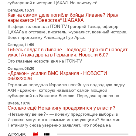
Иран готовит покушение на Нетаниягу! Трамп не
субмариной в истории ЦАХАЛ. Но почему её
хочет эскалации, но КСИР готовит взрыв!
Сегодня, 16:51
В эфире телеканала ITON-TV СЕРГЕЙ МИГДАЛЬ, эксперт
Как на самом деле погибли бойцы Ливане? Иран
по вопросам безопасности, офицер запаса
нарывается! "Зверства" ШАБАКА
Международного управления полиции Израиля, автор
В эфире телеканала ITON-TV Григорий Тамар, офицер
ЦАХАЛа в отставке, писатель, журналист, военный историк.
31-07-2026, 09:02
Битва за разоружение ХАМАСа - НОВОСТИ
Ведет программу Александр Гур-Арье.
31/07/2026
Сегодня, 11:59
Сегодня президент США Дональд Трамп заявил о
Гибель солдат в Ливане. Подлодка "Дракон" наводит
достижении исторического соглашения о полном
ужас! Атака дрона в Германии. Новости 6.07
разоружении ХАМАСа и других вооруженных группировок в
Это главные новости дня на ITON-TV
30-07-2026, 17:59
Сегодня, 08:20
Иран доведет Трампа до крайних мер? Разбор и
«Дракон» усилил ВМС Израиля - НОВОСТИ
оценка от военного обозревателя Давида Шарпа
06/08/2026
Ситуация вокруг противостояния Ирана и США накаляется
Германия передала Израилю новейшую подводную лодку
с каждым днем. Почему Трамп в самый последний момент
АХИ «Дракон», которую называют самой мощной
отменил решение о нанесении тяжелых ударов
субмариной на Ближнем Востоке. Передача прошла на
Вчера, 18:16
30-07-2026, 16:54
Сколько ещё Нетаниягу продержится у власти?
Покупатель авиакомпании «Аркия» намерен
запретить полеты по субботам!
«Нетаниягу вечен?» — почему предстоящие выборы в
Израиле могут стать самыми интригующими? Биньямин
Вокруг возможной продажи авиакомпании «Аркия»
Нетаниягу снова уверенно заявляет, что победа на
разгорается громкий конфликт.
АРХИВ
30-07-2026, 08:16