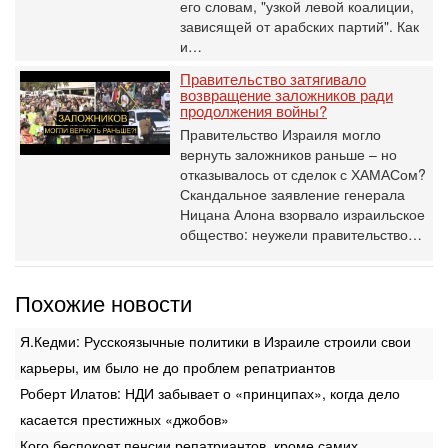
его словам, "узкой левой коалиции,
зависящей от арабских партий". Как
и…
Правительство затягивало
возвращение заложников ради
продолжения войны?
Правительство Израиля могло
вернуть заложников раньше – но
отказывалось от сделок с ХАМАСом?
Скандальное заявление генерала
Ницана Алона взорвало израильское
общество: неужели правительство…
Похожие новости
Я.Кедми: Русскоязычные политики в Израиле строили свои
карьеры, им было не до проблем репатриантов
Роберт Илатов: НДИ забывает о «принципах», когда дело
касается престижных «джобов»
Кого беспокоят пенсии репатриантов, кроме самих