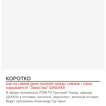
Сегодня, 17:49
Оснащен ли израильский «Дракон» ядерным
оружием?
Израиль получил от Германии новейшую подводную лодку
АХИ «Дракон» (Drakon), которая уже стала самой дорогой
субмариной в истории ЦАХАЛ. Но почему её
Сегодня, 16:51
Как на самом деле погибли бойцы Ливане? Иран
нарывается! "Зверства" ШАБАКА
В эфире телеканала ITON-TV Григорий Тамар, офицер
КОРОТКО
ЦАХАЛа в отставке, писатель, журналист, военный историк.
Ведет программу Александр Гур-Арье.
Сегодня, 08:20
«Дракон» усилил ВМС Израиля - НОВОСТИ
06/08/2026
Германия передала Израилю новейшую подводную лодку