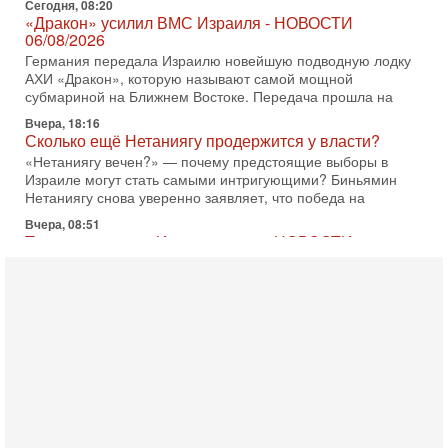
АХИ «Дракон», которую называют самой мощной
субмариной на Ближнем Востоке. Передача прошла на
Вчера, 18:16
Сколько ещё Нетаниягу продержится у власти?
«Нетаниягу вечен?» — почему предстоящие выборы в
Израиле могут стать самыми интригующими? Биньямин
Нетаниягу снова уверенно заявляет, что победа на
Вчера, 08:51
Трамп пригрозил Ирану ударом - НОВОСТИ
05/08/2026
Президент США Дональд Трамп сегодня заявил, что
Ормузский пролив может быть открыт «очень скоро». По
его словам, если этого не произойдет, Иран ждет
4-08-2026, 20:08
Трамп выбирает подходящий момент для удара!
Украину никогда не примут в НАТО
Сегодня гость нашей студии капитан 1-го ранга ВМC США
(в отставке) Гарри (Юрий) Табах, в прошлом: командир
антитеррористического центра НАТО в
3-08-2026, 19:07
«Либо в армию — либо в тюрьму?»
Ситуация вокруг призыва ультраортодоксов в ЦАХАЛ
достигла точки кипения. Попытки принять закон,