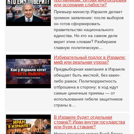
или осознание слабости?
Премьер-министр Израиля делает
громкое заявление: после выборов
он готов сформировать
правительство национального
единства. Но кто на самом деле
верит этим словам? Разбираем
главную политическую…
Избирательный подлог в Израиле:
миф или реальная угроза?
Предвыборная кампания в Израиле
обещает быть жесткой, без каких-
либо рамок. Политкорректность
отброшена в сторону: в ход идут
самые циничные приемы — от
использования гибели защитников
страны в…
В Израиле будет отдельная
страна?! Иран внутри государства
или буря в стакане?
Новое решение мэрии Бней-Брака