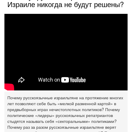
Израиле никогда не будут решены?
Почему русскоязычные израильтяне на протяжение многих
лет позволяют себе быть «мелкой разменной картой» в
предвыборных играх нечистоплотных политиков? Почему
политические «лидеры» русскоязычных репатриантов
стыдятся называть себя «секторальными» политиками?
Почему раз за разом русскоязычные израильтяне верят