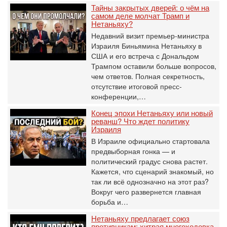
Тайны закрытых дверей: о чём на
самом деле молчат Трамп и
Нетаньяху?
Недавний визит премьер-министра
Израиля Биньямина Нетаньяху в
США и его встреча с Дональдом
Трампом оставили больше вопросов,
чем ответов. Полная секретность,
отсутствие итоговой пресс-
конференции,…
Конец эпохи Нетаньяху или новый
реванш? Что ждет политику
Израиля
В Израиле официально стартовала
предвыборная гонка — и
политический градус снова растет.
Кажется, что сценарий знакомый, но
так ли всё однозначно на этот раз?
Вокруг чего развернется главная
борьба и…
Нетаньяху предлагает союз
противникам: хитрая многоходовка