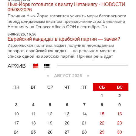
Трамп отменил удар по Ирану - НОВОСТИ
Нью-Йорк готовится к визиту Нетаниягу - НОВОСТИ
02/08/2026
09/08/2026
Президент США Дональд Трамп сегодня заявил об отмене
Полиция Нью-Йорка готовится усилить меры безопасности
подготовленного удара по Ирану после обращений
перед ожидаемым визитом премьер-министра Биньямина
Тегерана и других стран региона. По его словам,
Нетаниягу на Генассамблею ООН в сентябре. По
8-08-2026, 16:56
1-08-2026, 17:50
Еврейский кандидат в арабской партии — зачем?
«Русский голос» Израиля: кто заберет его на этот
раз?
Израильская политика может получить неожиданный
поворот: еврейский кандидат — на реальном месте в
Голоса русскоязычных репатриантов не раз кардинально
списке одной из арабских партий. Причем речь идет
меняли политический ландшафт Израиля. Достаточно
вспомнить взлет партии «Исраэль ба-алия», когда
АРХИВ
31-07-2026, 17:00
Тайны закрытых дверей: о чём на самом деле
«
АВГУСТ 2026 »
молчат Трамп и Нетаньяху?
Недавний визит премьер-министра Израиля Биньямина
ПН
ВТ
СР
ЧТ
ПТ
СБ
ВС
Нетаньяху в США и его встреча с Дональдом Трампом
1
2
оставили больше вопросов, чем ответов. Полная
3
4
5
6
7
8
9
31-07-2026, 15:18
Иран готовит покушение на Нетаниягу! Трамп не
10
11
12
13
14
15
16
хочет эскалации, но КСИР готовит взрыв!
В эфире телеканала ITON-TV СЕРГЕЙ МИГДАЛЬ, эксперт
17
18
19
20
21
22
23
по вопросам безопасности, офицер запаса
24
25
26
27
28
29
30
Международного управления полиции Израиля, автор