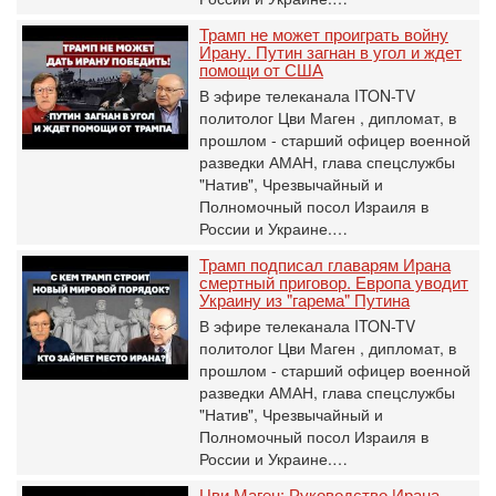
Трамп не может проиграть войну
Ирану. Путин загнан в угол и ждет
помощи от США
В эфире телеканала ITON-TV
политолог Цви Маген , дипломат, в
прошлом - старший офицер военной
разведки АМАН, глава спецслужбы
"Натив", ‎Чрезвычайный и
Полномочный посол Израиля в
России и Украине.…
Трамп подписал главарям Ирана
смертный приговор. Европа уводит
Украину из "гарема" Путина
В эфире телеканала ITON-TV
политолог Цви Маген , дипломат, в
прошлом - старший офицер военной
разведки АМАН, глава спецслужбы
"Натив", ‎Чрезвычайный и
Полномочный посол Израиля в
России и Украине.…
Цви Маген: Руководство Ирана