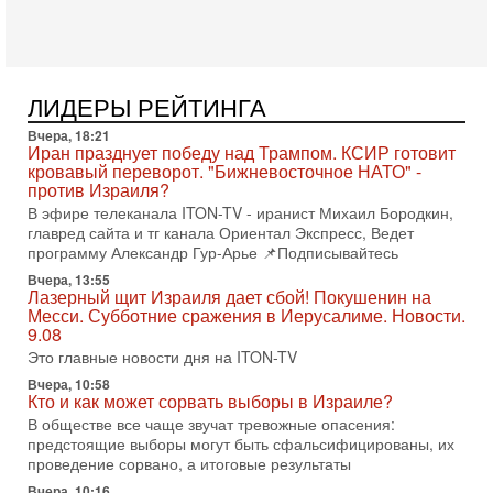
В эфире телеканала ITON-TV Григорий Тамар, офицер
ЦАХАЛа в отставке, писатель, журналист, военный историк.
Ведет программу Александр Гур-Арье.
3-08-2026, 15:23
Иран задыхается. КСИР готовит удар! Россия теряет
ЛИДЕРЫ РЕЙТИНГА
последних союзников. Путин - псих!
Вчера, 18:21
В эфире ITON-TV доктор Эльдар Намазов , историк,
Иран празднует победу над Трампом. КСИР готовит
политолог, в прошлом – помощник Президента
кровавый переворот. "Бижневосточное НАТО" -
Азербайджана Гейдара Алиева . Ведет программу
против Израиля?
Александр
В эфире телеканала ITON-TV - иранист Михаил Бородкин,
3-08-2026, 11:09
главред сайта и тг канала Ориентал Экспресс, Ведет
Выборы в Израиле в опасности?! ШАБАК формирует
программу Александр Гур-Арье 📌Подписывайтесь
спецотдел
Вчера, 13:55
В этом выпуске мы разбираем одну из самых тревожных
Лазерный щит Израиля дает сбой! Покушенин на
тем израильской политики. Известно, что израильская
Месси. Субботние сражения в Иерусалиме. Новости.
Служба общей безопасности (ШАБАК) создала
9.08
Это главные новости дня на ITON-TV
3-08-2026, 08:32
Трамп и Иран: последний шанс - НОВОСТИ
Вчера, 10:58
03/08/2026
Кто и как может сорвать выборы в Израиле?
Президент США Дональд Трамп объявил о возобновлении
В обществе все чаще звучат тревожные опасения:
переговоров с Ираном, но Тегеран пока не подтвердил
предстоящие выборы могут быть сфальсифицированы, их
готовность к диалогу. По словам американского
проведение сорвано, а итоговые результаты
2-08-2026, 08:42
Вчера, 10:16