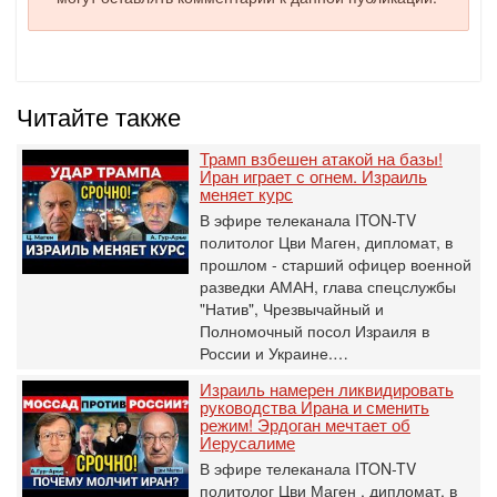
Читайте также
Трамп взбешен атакой на базы!
Иран играет с огнем. Израиль
меняет курс
В эфире телеканала ITON-TV
политолог Цви Маген, дипломат, в
прошлом - старший офицер военной
разведки АМАН, глава спецслужбы
"Натив", ‎Чрезвычайный и
Полномочный посол Израиля в
России и Украине.…
Израиль намерен ликвидировать
руководства Ирана и сменить
режим! Эрдоган мечтает об
Иерусалиме
В эфире телеканала ITON-TV
политолог Цви Маген , дипломат, в