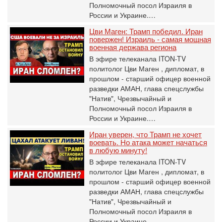
Полномочный посол Израиля в
России и Украине.…
Цви Маген: Трамп победил. Иран
повержен! Израиль - самая мощная
военная держава региона
В эфире телеканала ITON-TV
политолог Цви Маген , дипломат, в
прошлом - старший офицер военной
разведки АМАН, глава спецслужбы
"Натив", ‎Чрезвычайный и
Полномочный посол Израиля в
России и Украине.…
Иран уверен, что Трамп не хочет
воевать. Но атака может начаться
в любую минуту!
В эфире телеканала ITON-TV
политолог Цви Маген , дипломат, в
прошлом - старший офицер военной
разведки АМАН, глава спецслужбы
"Натив", ‎Чрезвычайный и
Полномочный посол Израиля в
России и Украине.…