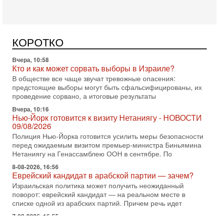
В эфире телеканала ITON-TV - иранист Михаил Бородкин,
главред сайта и тг канала Ориентал Экспресс, Ведет
программу Александр Гур-Арье 📌Подписывайтесь
Вчера, 10:58
КОРОТКО
Кто и как может сорвать выборы в Израиле?
В обществе все чаще звучат тревожные опасения:
предстоящие выборы могут быть сфальсифицированы, их
проведение сорвано, а итоговые результаты
Вчера, 10:16
Нью-Йорк готовится к визиту Нетаниягу - НОВОСТИ
09/08/2026
Полиция Нью-Йорка готовится усилить меры безопасности
перед ожидаемым визитом премьер-министра Биньямина
Нетаниягу на Генассамблею ООН в сентябре. По
8-08-2026, 16:56
Еврейский кандидат в арабской партии — зачем?
Израильская политика может получить неожиданный
поворот: еврейский кандидат — на реальном месте в
списке одной из арабских партий. Причем речь идет
7-08-2026, 16:55
Арабо-еврейская партия изменит всё? Если
появится...
Может ли в Израиле появиться полноценный арабо-