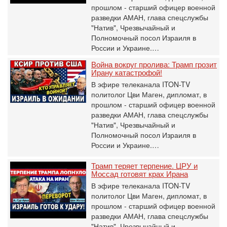
прошлом - старший офицер военной
разведки АМАН, глава спецслужбы
"Натив", ‎Чрезвычайный и
Полномочный посол Израиля в
России и Украине.…
Война вокруг пролива: Трамп грозит
Ирану катастрофой!
В эфире телеканала ITON-TV
политолог Цви Маген, дипломат, в
прошлом - старший офицер военной
разведки АМАН, глава спецслужбы
"Натив", ‎Чрезвычайный и
Полномочный посол Израиля в
России и Украине.…
Трамп теряет терпение. ЦРУ и
Моссад готовят крах Ирана
В эфире телеканала ITON-TV
политолог Цви Маген, дипломат, в
прошлом - старший офицер военной
разведки АМАН, глава спецслужбы
"Натив", ‎Чрезвычайный и