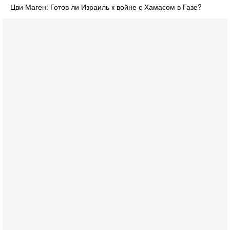
Цви Маген: Готов ли Израиль к войне с Хамасом в Газе?
Вчера, 18:21
Иран празднует победу над Трампом. КСИР готовит
кровавый переворот. "Бижневосточное НАТО" -
против Израиля?