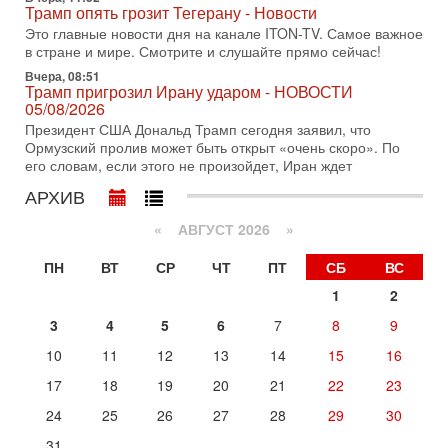
Трамп опять грозит Тегерану - Новости
30-07-2026, 08:16
Это главные новости дня на канале ITON-TV. Самое важное
Трамп готовит удар по Ирану - НОВОСТИ 30/07/2026
в стране и мире. Смотрите и слушайте прямо сейчас!
Президент США Дональд Трамп сегодня рассматривает
Вчера, 08:51
возможность масштабной военной операции против Ирана
Трамп пригрозил Ирану ударом - НОВОСТИ
после ракетной атаки на американскую базу в
05/08/2026
29-07-2026, 18:28
Президент США Дональд Трамп сегодня заявил, что
Трамп взбешен атакой на базы! Иран играет с огнем.
Ормузский пролив может быть открыт «очень скоро». По
Израиль меняет курс
его словам, если этого не произойдет, Иран ждет
В эфире телеканала ITON-TV политолог Цви Маген,
АРХИВ
дипломат, в прошлом - старший офицер военной разведки
АМАН, глава спецслужбы "Натив", ‎Чрезвычайный и
«
АВГУСТ 2026 »
29-07-2026, 15:31
Иран готовит наземное вторжение. Израиль
ПН
ВТ
СР
ЧТ
ПТ
СБ
ВС
повышает готовность. Развязка все ближе!
1
2
В эфире телеканала ITON-TV Григорий Тамар, офицер
ЦАХАЛа в отставке, писатель, журналист, военный историк.
3
4
5
6
7
8
9
Ведет программу Александр Гур-Арье.
10
11
12
13
14
15
16
29-07-2026, 11:48
Соцработники выходит на "тропу войны" с местными
17
18
19
20
21
22
23
властями
24
25
26
27
28
29
30
Около 7 400 социальных работников по всему Израилю
могут перейти к акциям протеста. Гистадрут объявил о
31