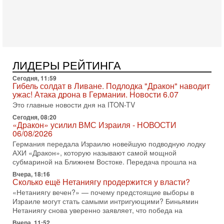
31-07-2026, 15:18
Иран готовит покушение на Нетаниягу! Трамп не
хочет эскалации, но КСИР готовит взрыв!
В эфире телеканала ITON-TV СЕРГЕЙ МИГДАЛЬ, эксперт
по вопросам безопасности, офицер запаса
Международного управления полиции Израиля, автор
ЛИДЕРЫ РЕЙТИНГА
31-07-2026, 09:02
Битва за разоружение ХАМАСа - НОВОСТИ
Сегодня, 11:59
Гибель солдат в Ливане. Подлодка "Дракон" наводит
31/07/2026
ужас! Атака дрона в Германии. Новости 6.07
Сегодня президент США Дональд Трамп заявил о
Это главные новости дня на ITON-TV
достижении исторического соглашения о полном
разоружении ХАМАСа и других вооруженных группировок в
Сегодня, 08:20
«Дракон» усилил ВМС Израиля - НОВОСТИ
30-07-2026, 17:59
06/08/2026
Иран доведет Трампа до крайних мер? Разбор и
Германия передала Израилю новейшую подводную лодку
оценка от военного обозревателя Давида Шарпа
АХИ «Дракон», которую называют самой мощной
Ситуация вокруг противостояния Ирана и США накаляется
субмариной на Ближнем Востоке. Передача прошла на
с каждым днем. Почему Трамп в самый последний момент
отменил решение о нанесении тяжелых ударов
Вчера, 18:16
Сколько ещё Нетаниягу продержится у власти?
30-07-2026, 16:54
«Нетаниягу вечен?» — почему предстоящие выборы в
Покупатель авиакомпании «Аркия» намерен
Израиле могут стать самыми интригующими? Биньямин
запретить полеты по субботам!
Нетаниягу снова уверенно заявляет, что победа на
Вокруг возможной продажи авиакомпании «Аркия»
Вчера, 11:52
разгорается громкий конфликт.