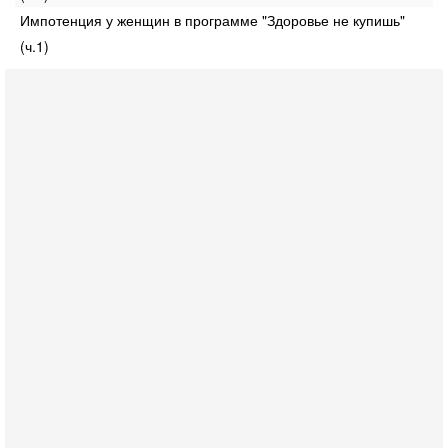
Импотенция у женщин в программе "Здоровье не купишь"
(ч.1)
Сегодня, 08:20
«Дракон» усилил ВМС Израиля - НОВОСТИ
06/08/2026