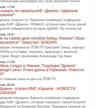
08-2026, 08:42
олитическим раскладом сил, если арабский список
рамп отменил удар по Ирану - НОВОСТИ
ера, 17:49
2/08/2026
снащен ли израильский «Дракон» ядерным
резидент США Дональд Трамп сегодня заявил об
ружием?
тмене подготовленного удара по Ирану после
зраиль получил от Германии новейшую подводную
бращений Тегерана и других стран региона. По его
одку АХИ «Дракон» (Drakon), которая уже стала самой
ловам,
орогой субмариной в истории ЦАХАЛ. Но почему её
08-2026, 17:50
ера, 16:51
Русский голос» Израиля: кто заберет его на этот
ак на самом деле погибли бойцы Ливане? Иран
аз?
арывается! "Зверства" ШАБАКА
олоса русскоязычных репатриантов не раз кардинально
 эфире телеканала ITON-TV Григорий Тамар, офицер
еняли политический ландшафт Израиля. Достаточно
АХАЛа в отставке, писатель, журналист, военный
спомнить взлет партии «Исраэль ба-алия», когда
сторик. Ведет программу Александр Гур-Арье.
-07-2026, 17:00
ера, 11:59
ибель солдат в Ливане. Подлодка "Дракон"
айны закрытых дверей: о чём на самом деле
аводит ужас! Атака дрона в Германии. Новости
олчат Трамп и Нетаньяху?
.07
едавний визит премьер-министра Израиля Биньямина
то главные новости дня на ITON-TV
етаньяху в США и его встреча с Дональдом Трампом
ставили больше вопросов, чем ответов. Полная
ера, 08:20
Дракон» усилил ВМС Израиля - НОВОСТИ
-07-2026, 15:18
6/08/2026
ран готовит покушение на Нетаниягу! Трамп не
ермания передала Израилю новейшую подводную
очет эскалации, но КСИР готовит взрыв!
одку АХИ «Дракон», которую называют самой мощной
 эфире телеканала ITON-TV СЕРГЕЙ МИГДАЛЬ,
убмариной на Ближнем Востоке. Передача прошла на
ксперт по вопросам безопасности, офицер запаса