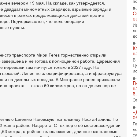
2-
п
ажен вечером 19 мая. На складе, как утверждается,
Т
ее двадцати минометных снарядов, взрывные заряды и
Вч
0
О
нанесен в рамках продолжающихся действий против
П
о
торе. Подчеркивается, что цель операции —
о
И
нные пункты.
о
л
с
д
1-
Вч
«
К
р
н
истр транспорта Мири Регев торжественно открыли
Г
В
 завершена и не готова к полноценной работе. Церемония
м
Ц
 перевозки там начнутся только в 2027 году. На
в
и
ч шекелей. Линия не электрифицирована, а инфраструктура
31
Вч
но и на дизельных поездах. В Минтрансе ранее признавали
Г
Т
ина проекта — около 60 километров, но он до сих пор не
н
м
6
Н
Э
Н
о
Вч
«
31
0
летнюю Евгению Наговскую, жительницу Ноф а-Галиль. По
И
Г
х
2 мая в районе Нацерета. С тех пор о её местонахождении
л
1,63 метра, стройное телосложение, длинные каштановые
В
с
э