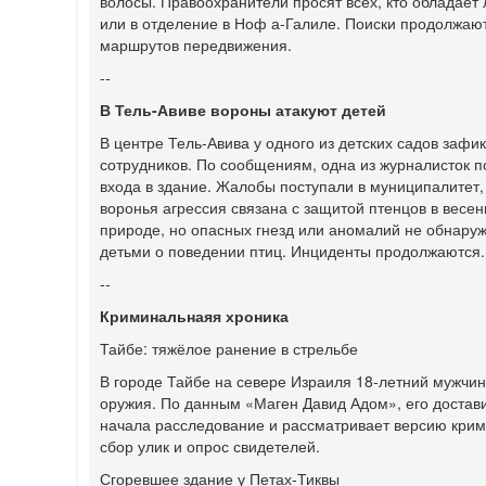
волосы. Правоохранители просят всех, кто обладае
или в отделение в Ноф а-Галиле. Поиски продолжаю
маршрутов передвижения.
--
В Тель-Авиве вороны атакуют детей
В центре Тель-Авива у одного из детских садов заф
сотрудников. По сообщениям, одна из журналисток по
входа в здание. Жалобы поступали в муниципалитет, 
воронья агрессия связана с защитой птенцов в весе
природе, но опасных гнезд или аномалий не обнаруж
детьми о поведении птиц. Инциденты продолжаются.
--
Криминальнаяя хроника
Тайбе: тяжёлое ранение в стрельбе
В городе Тайбе на севере Израиля 18-летний мужчин
оружия. По данным «Маген Давид Адом», его достав
начала расследование и рассматривает версию крим
сбор улик и опрос свидетелей.
Сгоревшее здание у Петах-Тиквы