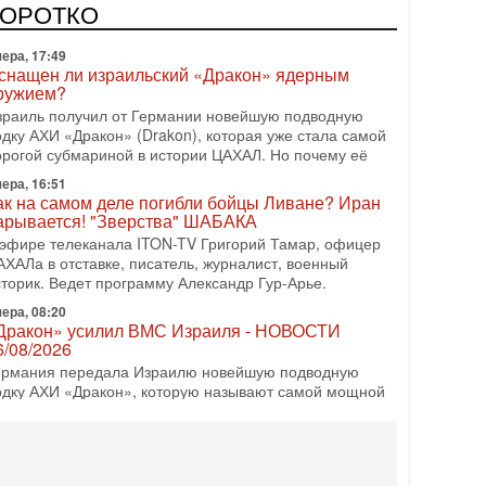
врейский политический альянс? Что произойдет с
КОРОТКО
олитическим раскладом сил, если арабский список
ера, 17:49
снащен ли израильский «Дракон» ядерным
ружием?
зраиль получил от Германии новейшую подводную
одку АХИ «Дракон» (Drakon), которая уже стала самой
орогой субмариной в истории ЦАХАЛ. Но почему её
ера, 16:51
ак на самом деле погибли бойцы Ливане? Иран
арывается! "Зверства" ШАБАКА
 эфире телеканала ITON-TV Григорий Тамар, офицер
АХАЛа в отставке, писатель, журналист, военный
сторик. Ведет программу Александр Гур-Арье.
ера, 08:20
Дракон» усилил ВМС Израиля - НОВОСТИ
6/08/2026
ермания передала Израилю новейшую подводную
одку АХИ «Дракон», которую называют самой мощной
убмариной на Ближнем Востоке. Передача прошла на
08-2026, 18:16
колько ещё Нетаниягу продержится у власти?
Нетаниягу вечен?» — почему предстоящие выборы в