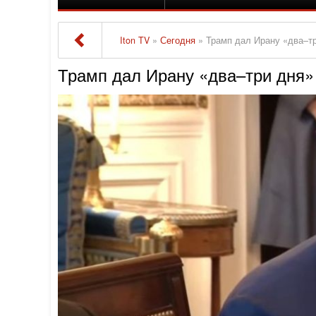
Iton TV
»
Сегодня
» Трамп дал Ирану «два–т
Трамп дал Ирану «два–три дня»