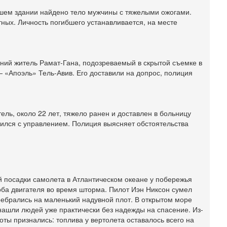
3
евшем здании найдено тело мужчины с тяжелыми ожогами.
П
в
тных. Личность погибшего устанавливается, на месте
И
Се
А
п
ий житель Рамат-Гана, подозреваемый в скрытой съемке в
М
 «Апоэль» Тель-Авив. Его доставили на допрос, полиция
е
п
Вч
О
тель, около 22 лет, тяжело ранен и доставлен в больницу
о
ился с управлением. Полиция выясняет обстоятельства
И
л
д
Вч
К
 посадки самолета в Атлантическом океане у побережья
н
оба двигателя во время шторма. Пилот Иэн Никсон сумел
В
ребрались на маленький надувной плот. В открытом море
Ц
нашли людей уже практически без надежды на спасение. Из-
и
оты признались: топлива у вертолета оставалось всего на
Вч