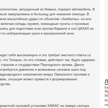
Ц
и
еспилотник, запущенный из Ливана, поразил автомобиль. В
 были эвакуированы в больницу для оказания помощи. В
3-
И
овела масштабные удары по объектам «Хизбаллы» на юге
т
 включая склады оружия, командные пункты и пусковые
В
ались для подготовки атак против Израиля и сил ЦАХАЛ на
п
по нейтрализации угроз в приграничной зоне.
А
А
3-
В
дет себя высокомерно и это требует жесткого ответа со
ф
 что Тегеран, по его словам, действует так, будто одержал
В
 странам и государствам Персидского залива. Данон
те
потребуется давление и возможные силовые шаги под
С
еждународного напряжения вокруг Ормузского пролива и
3-
ловам, ситуация может привести к формированию
Т
одства.
0
Се
П
А
в
п
не
М
а
е
ракетной пусковой установки ХАМАС на севере сектора