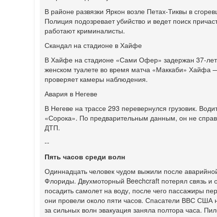
В районе развязки Яркон возле Петах-Тиквы в сгор
Полиция подозревает убийство и ведет поиск причас
работают криминалисты.
Скандал на стадионе в Хайфе
В Хайфе на стадионе «Сами Офер» задержан 37-летн
женском туалете во время матча «Маккаби» Хайфа —
проверяет камеры наблюдения.
Авария в Негеве
В Негеве на трассе 293 перевернулся грузовик. Води
«Сорока». По предварительным данным, он не справ
ДТП.
--
Пять часов среди волн
Одиннадцать человек чудом выжили после аварийной
Флориды. Двухмоторный Beechcraft потерял связь и 
посадить самолет на воду, после чего пассажиры пе
они провели около пяти часов. Спасатели ВВС США 
за сильных волн эвакуация заняла полтора часа. Пил