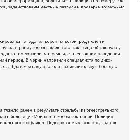
т любой информацией, обратиться в полицию по номеру 100
М
тся, задействованы местные патрули и проверка возможных
31
Б
3
С
д
иксированы нападения ворон на детей, родителей и
р
лучила травму головы после того, как птица её клюнула у
г
однако там заявили, что речь идет о сезонном поведении:
30
нний период. В мэрии направили специалиста по дикой
И
или. В детском саду провели разъяснительную беседу с
о
С
н
п
т
30
П
з
а тяжело ранен в результате стрельбы из огнестрельного
или в больницу «Меир» в тяжелом состоянии. Полиция
В
р
инального конфликта. Подозреваемых пока нет, ведется
30
Т