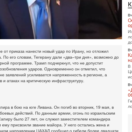
е
п
Вч
О
о
И
л
д
Вч
е от приказа нанести новый удар по Ирану, но отложил
К
 По его словам, Тегерану дали «два–три дня», возможно до
н
ерной программе. Трамп подчеркнул, что не допустит
В
возобновления ударов. Одновременно он отметил, что
Ц
е заявлений усиливается напряженность в регионе, а
и
 и атаках на критическую инфраструктуру.
Вч
«
0
Г
л
ра в бою на юге Ливана. Он погиб во вторник, 19 мая, в
с
боевых действий. По данным армии, огонь по израильским
5-
Сапиру было 27 лет, он служил заместителем командира
С
и ему присвоили звание майора. У него остались жена и
«
ерном направлении ЦАХАЛ сообщил о гибели более двадцати