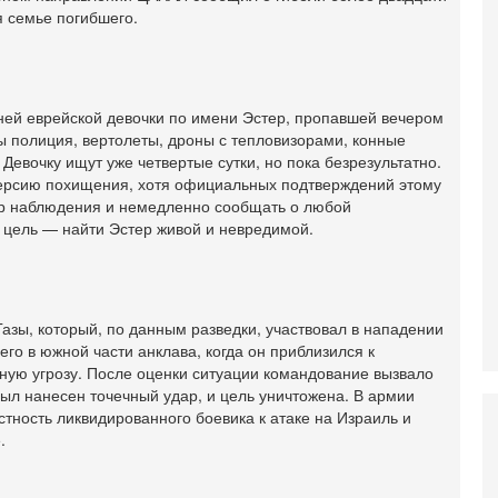
И
 семье погибшего.
Н
5-
Т
0
ей еврейской девочки по имени Эстер, пропавшей вечером
П
ы полиция, вертолеты, дроны с тепловизорами, конные
О
ег
Девочку ищут уже четвертые сутки, но пока безрезультатно.
версию похищения, хотя официальных подтверждений этому
4-
ер наблюдения и немедленно сообщать о любой
Т
У
 цель — найти Эстер живой и невредимой.
С
С
к
3-
азы, который, по данным разведки, участвовал в нападении
«
его в южной части анклава, когда он приблизился к
С
ную угрозу. После оценки ситуации командование вызвало
до
ыл нанесен точечный удар, и цель уничтожена. В армии
о
тность ликвидированного боевика к атаке на Израиль и
3-
.
Х
И
В