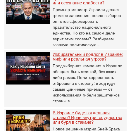
или осознание слабости?
Премьер-министр Израиля делает
громкое заявление: после выборов
он готов сформировать
правительство национального
единства. Но кто на самом деле
верит этим словам? Разбираем
главную политическую…
Избирательный подлог в Израиле:
миф или реальная угроза?
Предвыборная кампания в Израиле
обещает быть жесткой, без каких-
либо рамок. Политкорректность
отброшена в сторону: в ход идут
самые циничные приемы — от
использования гибели защитников
страны в…
В Израиле будет отдельная
страна?! Иран внутри государства
или буря в стакане?
Новое решение мэрии Бней-Брака