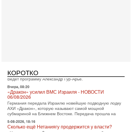
Вчера, 17:49
Оснащен ли израильский «Дракон» ядерным
оружием?
Израиль получил от Германии новейшую подводную лодку
АХИ «Дракон» (Drakon), которая уже стала самой дорогой
субмариной в истории ЦАХАЛ. Но почему её
Вчера, 16:51
Как на самом деле погибли бойцы Ливане? Иран
нарывается! "Зверства" ШАБАКА
В эфире телеканала ITON-TV Григорий Тамар, офицер
КОРОТКО
ЦАХАЛа в отставке, писатель, журналист, военный историк.
Ведет программу Александр Гур-Арье.
Вчера, 08:20
«Дракон» усилил ВМС Израиля - НОВОСТИ
06/08/2026
Германия передала Израилю новейшую подводную лодку
АХИ «Дракон», которую называют самой мощной
субмариной на Ближнем Востоке. Передача прошла на
5-08-2026, 18:16
Сколько ещё Нетаниягу продержится у власти?