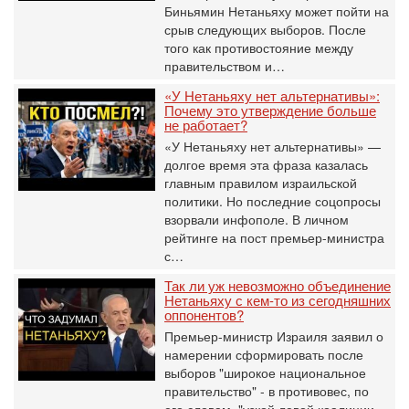
Биньямин Нетаньяху может пойти на
срыв следующих выборов. После
того как противостояние между
правительством и…
«У Нетаньяху нет альтернативы»:
Почему это утверждение больше
не работает?
«У Нетаньяху нет альтернативы» —
долгое время эта фраза казалась
главным правилом израильской
политики. Но последние соцопросы
взорвали инфополе. В личном
рейтинге на пост премьер-министра
с…
Так ли уж невозможно объединение
Нетаньяху с кем-то из сегодняшних
оппонентов?
Премьер-министр Израиля заявил о
намерении сформировать после
выборов "широкое национальное
правительство" - в противовес, по