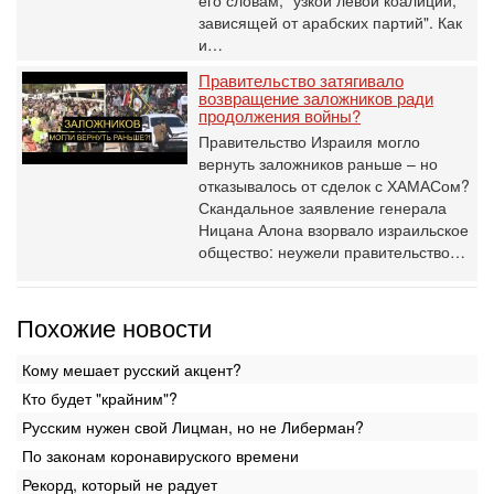
его словам, "узкой левой коалиции,
зависящей от арабских партий". Как
и…
Правительство затягивало
возвращение заложников ради
продолжения войны?
Правительство Израиля могло
вернуть заложников раньше – но
отказывалось от сделок с ХАМАСом?
Скандальное заявление генерала
Ницана Алона взорвало израильское
общество: неужели правительство…
Похожие новости
Кому мешает русский акцент?
Кто будет "крайним"?
Русским нужен свой Лицман, но не Либерман?
По законам коронавируского времени
Рекорд, который не радует