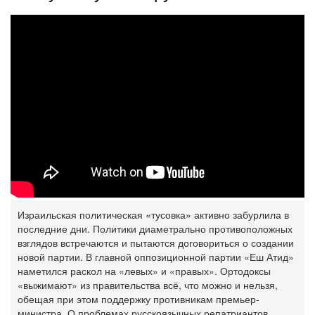
Израильская политическая «тусовка» активно забурлила в
последние дни. Политики диаметрально противоположных
взглядов встречаются и пытаются договориться о создании
новой партии. В главной оппозиционной партии «Еш Атид»
наметился раскол на «левых» и «правых». Ортодоксы
«выжимают» из правительства всё, что можно и нельзя,
обещая при этом поддержку противникам премьер-
министра. О проблемах русскоязычных репатриантов