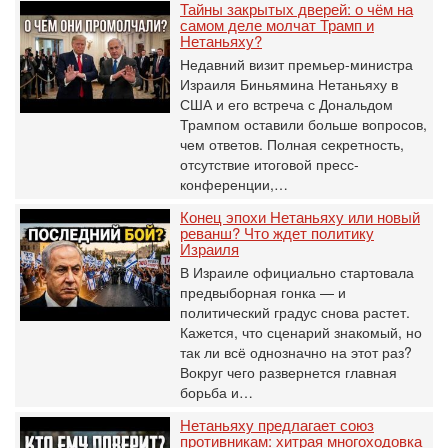
Тайны закрытых дверей: о чём на
самом деле молчат Трамп и
Нетаньяху?
Недавний визит премьер-министра
Израиля Биньямина Нетаньяху в
США и его встреча с Дональдом
Трампом оставили больше вопросов,
чем ответов. Полная секретность,
отсутствие итоговой пресс-
конференции,…
Конец эпохи Нетаньяху или новый
реванш? Что ждет политику
Израиля
В Израиле официально стартовала
предвыборная гонка — и
политический градус снова растет.
Кажется, что сценарий знакомый, но
так ли всё однозначно на этот раз?
Вокруг чего развернется главная
борьба и…
Нетаньяху предлагает союз
противникам: хитрая многоходовка