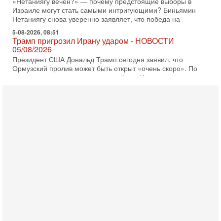
«Нетаниягу вечен?» — почему предстоящие выборы в
Израиле могут стать самыми интригующими? Биньямин
Нетаниягу снова уверенно заявляет, что победа на
5-08-2026, 08:51
Трамп пригрозил Ирану ударом - НОВОСТИ
05/08/2026
Президент США Дональд Трамп сегодня заявил, что
Ормузский пролив может быть открыт «очень скоро». По
его словам, если этого не произойдет, Иран ждет
4-08-2026, 20:08
Трамп выбирает подходящий момент для удара!
Украину никогда не примут в НАТО
Сегодня гость нашей студии капитан 1-го ранга ВМC США
(в отставке) Гарри (Юрий) Табах, в прошлом: командир
антитеррористического центра НАТО в
3-08-2026, 19:07
«Либо в армию — либо в тюрьму?»
Ситуация вокруг призыва ультраортодоксов в ЦАХАЛ
достигла точки кипения. Попытки принять закон,
освобождающий уклоняющихся харедим от арестов,
3-08-2026, 17:18
Хватит отменять атаки! ЦАХАЛ - не игрушка!
Израиль готов ударить по Ирану!