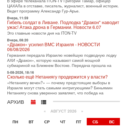
В эфире телеканала ITON-TV Григорий Тамар, офицер
ЦАХАЛа в отставке, писатель, журналист, военный историк.
31-07-2026, 09:02
Битва за разоружение ХАМАСа - НОВОСТИ
Ведет программу Александр Гур-Арье.
31/07/2026
Вчера, 11:59
Сегодня президент США Дональд Трамп заявил о
Гибель солдат в Ливане. Подлодка "Дракон" наводит
достижении исторического соглашения о полном
ужас! Атака дрона в Германии. Новости 6.07
разоружении ХАМАСа и других вооруженных группировок в
Это главные новости дня на ITON-TV
30-07-2026, 17:59
Вчера, 08:20
Иран доведет Трампа до крайних мер? Разбор и
«Дракон» усилил ВМС Израиля - НОВОСТИ
оценка от военного обозревателя Давида Шарпа
06/08/2026
Ситуация вокруг противостояния Ирана и США накаляется
Германия передала Израилю новейшую подводную лодку
с каждым днем. Почему Трамп в самый последний момент
АХИ «Дракон», которую называют самой мощной
отменил решение о нанесении тяжелых ударов
субмариной на Ближнем Востоке. Передача прошла на
5-08-2026, 18:16
30-07-2026, 16:54
Сколько ещё Нетаниягу продержится у власти?
Покупатель авиакомпании «Аркия» намерен
запретить полеты по субботам!
«Нетаниягу вечен?» — почему предстоящие выборы в
Израиле могут стать самыми интригующими? Биньямин
Вокруг возможной продажи авиакомпании «Аркия»
Нетаниягу снова уверенно заявляет, что победа на
разгорается громкий конфликт.
АРХИВ
30-07-2026, 08:16
Трамп готовит удар по Ирану - НОВОСТИ 30/07/2026
«
АВГУСТ 2026 »
Президент США Дональд Трамп сегодня рассматривает
возможность масштабной военной операции против Ирана
ПН
ВТ
СР
ЧТ
ПТ
СБ
ВС
после ракетной атаки на американскую базу в