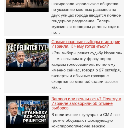
шокировало израильское общество:
по указанию местных раввинов на
двух улицах города вводится полное
гендерное разделение. Теперь
мужчины и женщины должны ходить
по…
Самые опасные выборы в истории
Израиля. К чему готовиться?
«Эти выборы решат судьбу Израиля»
— мы слышим эту фразу перед
каждым голосованием, но почему
именно сейчас, говоря о 27 октября,
эксперты и обычные граждане
сходятся во мнении: ставки высоки
как…
Заговор или реальность? Почему в
Израиле заговорили об отмене
выборов
В политических кулуарах и СМИ все
громче обсуждают шокирующую
конспирологическую версию: